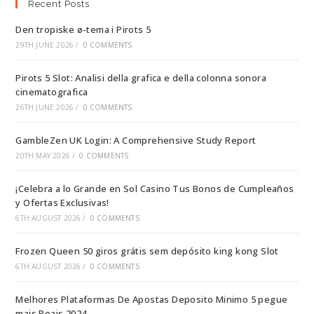
Recent Posts
Den tropiske ø-tema i Pirots 5
29TH JUNE 2026
/
0 COMMENTS
Pirots 5 Slot: Analisi della grafica e della colonna sonora
cinematografica
26TH JUNE 2026
/
0 COMMENTS
GambleZen UK Login: A Comprehensive Study Report
20TH MAY 2026
/
0 COMMENTS
¡Celebra a lo Grande en Sol Casino Tus Bonos de Cumpleaños
y Ofertas Exclusivas!
6TH AUGUST 2026
/
0 COMMENTS
Frozen Queen 50 giros grátis sem depósito king kong Slot
6TH AUGUST 2026
/
0 COMMENTS
Melhores Plataformas De Apostas Deposito Minimo 5 pegue
mais Reais 2024