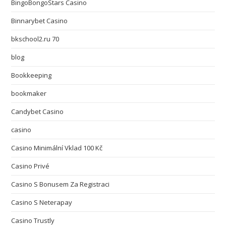
BingoBongoStars Casino
Binnarybet Casino
bkschool2.ru 70
blog
Bookkeeping
bookmaker
Candybet Casino
casino
Casino Minimální Vklad 100 Kč
Casino Privé
Casino S Bonusem Za Registraci
Casino S Neterapay
Casino Trustly