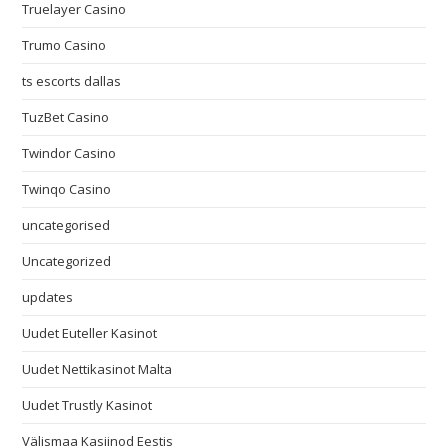
Truelayer Casino
Trumo Casino
ts escorts dallas
TuzBet Casino
Twindor Casino
Twinqo Casino
uncategorised
Uncategorized
updates
Uudet Euteller Kasinot
Uudet Nettikasinot Malta
Uudet Trustly Kasinot
Välismaa Kasiinod Eestis