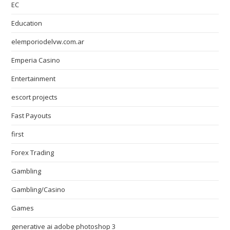
EC
Education
elemporiodelvw.com.ar
Emperia Casino
Entertainment
escort projects
Fast Payouts
first
Forex Trading
Gambling
Gambling/Casino
Games
generative ai adobe photoshop 3