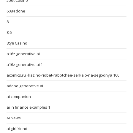
5bet Casino
6084 done
8
8,6
8ty8 Casino
a16z generative ai
a16z generative ai 1
acomics.ru~kazino-riobet-rabotchee-zerkalo-na-segodnya 100
adobe generative ai
ai companion
ai in finance examples 1
AI News
ai-girlfriend