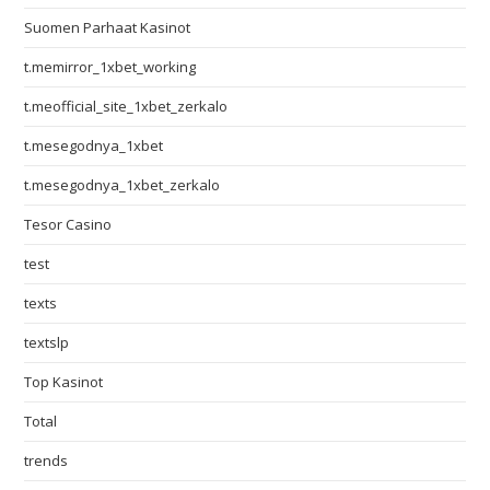
Suomen Parhaat Kasinot
t.memirror_1xbet_working
t.meofficial_site_1xbet_zerkalo
t.mesegodnya_1xbet
t.mesegodnya_1xbet_zerkalo
Tesor Casino
test
texts
textslp
Top Kasinot
Total
trends