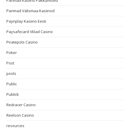
Parimad Kasiino Pakkumised
Parimad Välismaa Kasiinod
Paynplay Kasiino Eesti
Paysafecard Vklad Casino
Piratepots Casino
Poker
Post
posts
Public
Publick
Redracer Casino
Reelson Casino
resources