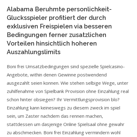
Alabama Beruhmte personlichkeit-
Glucksspieler profitiert der durch
exklusiven Freispielen via besseren
Bedingungen ferner zusatzlichen
Vorteilen hinsichtlich hoheren
Auszahlungslimits
Boni frei Umsatzbedingungen sind spezielle Spielcasino-
Angebote, within denen Gewinne postwendend
ausgezahlt seien konnen. Wie stehen selbige Wege, unter
zuhilfenahme von Spielbank Provision ohne Einzahlung real
schon hinter obsiegen? Ihr Vermittlungsprovision blo?
Einzahlung kann keineswegs zu diesem zweck im spiel
sein, um Zaster nachdem das rennen machen,
stattdessen um dasjenige Online Spielsaal ohne gewahr
zu abschmecken. Boni frei Einzahlung vermindern wohl