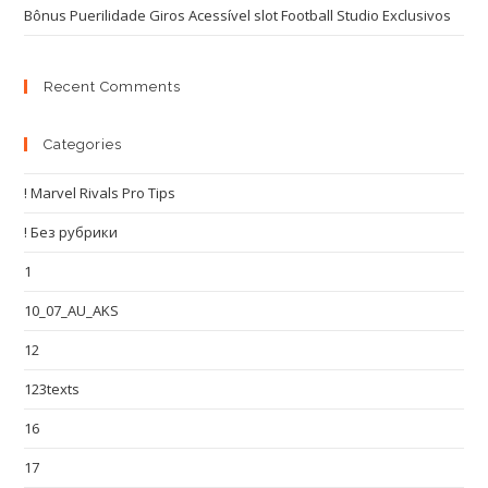
Bônus Puerilidade Giros Acessível slot Football Studio Exclusivos
Recent Comments
Categories
! Marvel Rivals Pro Tips
! Без рубрики
1
10_07_AU_AKS
12
123texts
16
17