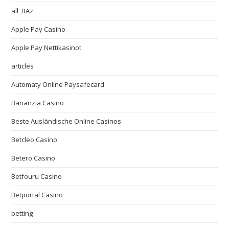
all_BAz
Apple Pay Casino
Apple Pay Nettikasinot
articles
Automaty Online Paysafecard
Bananzia Casino
Beste Ausländische Online Casinos
Betcleo Casino
Betero Casino
Betfouru Casino
Betportal Casino
betting