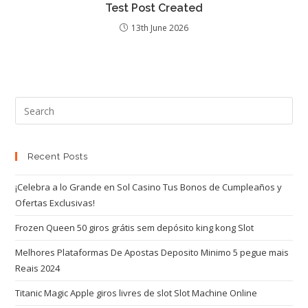
Test Post Created
13th June 2026
Recent Posts
¡Celebra a lo Grande en Sol Casino Tus Bonos de Cumpleaños y
Ofertas Exclusivas!
Frozen Queen 50 giros grátis sem depósito king kong Slot
Melhores Plataformas De Apostas Deposito Minimo 5 pegue mais
Reais 2024
Titanic Magic Apple giros livres de slot Slot Machine Online