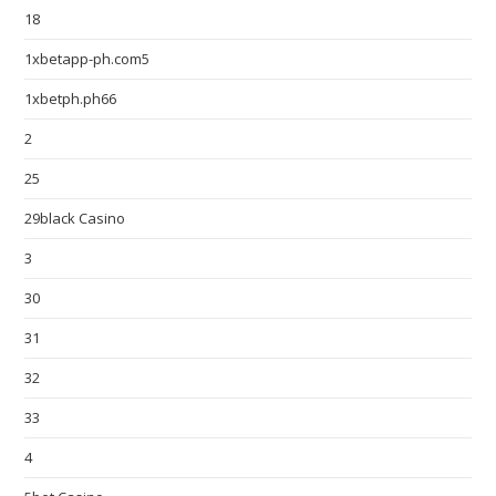
18
1xbetapp-ph.com5
1xbetph.ph66
2
25
29black Casino
3
30
31
32
33
4