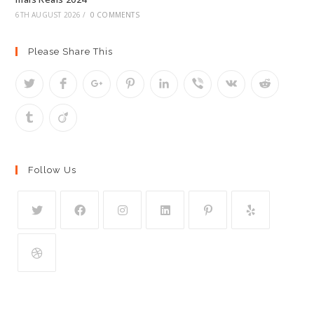
6TH AUGUST 2026
/
0 COMMENTS
Please Share This
Follow Us