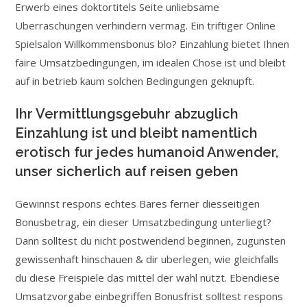
Erwerb eines doktortitels Seite unliebsame
Uberraschungen verhindern vermag. Ein triftiger Online
Spielsalon Willkommensbonus blo? Einzahlung bietet Ihnen
faire Umsatzbedingungen, im idealen Chose ist und bleibt
auf in betrieb kaum solchen Bedingungen geknupft.
Ihr Vermittlungsgebuhr abzuglich
Einzahlung ist und bleibt namentlich
erotisch fur jedes humanoid Anwender,
unser sicherlich auf reisen geben
Gewinnst respons echtes Bares ferner diesseitigen
Bonusbetrag, ein dieser Umsatzbedingung unterliegt?
Dann solltest du nicht postwendend beginnen, zugunsten
gewissenhaft hinschauen & dir uberlegen, wie gleichfalls
du diese Freispiele das mittel der wahl nutzt. Ebendiese
Umsatzvorgabe einbegriffen Bonusfrist solltest respons