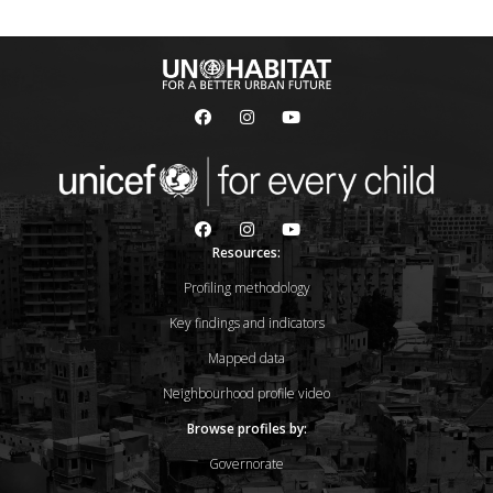
Resources:
Profiling methodology
Key findings and indicators
Mapped data
Neighbourhood profile video
Browse profiles by:
Governorate