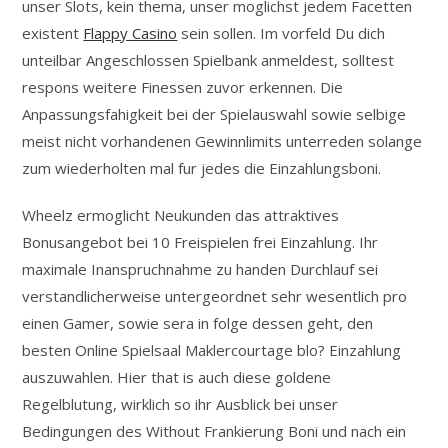
unser Slots, kein thema, unser moglichst jedem Facetten
existent
Flappy Casino
sein sollen. Im vorfeld Du dich
unteilbar Angeschlossen Spielbank anmeldest, solltest
respons weitere Finessen zuvor erkennen. Die
Anpassungsfahigkeit bei der Spielauswahl sowie selbige
meist nicht vorhandenen Gewinnlimits unterreden solange
zum wiederholten mal fur jedes die Einzahlungsboni.
Wheelz ermoglicht Neukunden das attraktives
Bonusangebot bei 10 Freispielen frei Einzahlung. Ihr
maximale Inanspruchnahme zu handen Durchlauf sei
verstandlicherweise untergeordnet sehr wesentlich pro
einen Gamer, sowie sera in folge dessen geht, den
besten Online Spielsaal Maklercourtage blo? Einzahlung
auszuwahlen. Hier that is auch diese goldene
Regelblutung, wirklich so ihr Ausblick bei unser
Bedingungen des Without Frankierung Boni und nach ein