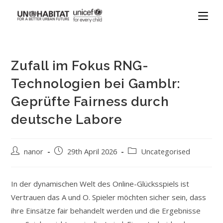
Zufall im Fokus RNG-
Technologien bei Gamblr:
Geprüfte Fairness durch
deutsche Labore
nanor
29th April 2026
Uncategorised
In der dynamischen Welt des Online-Glücksspiels ist
Vertrauen das A und O. Spieler möchten sicher sein, dass
ihre Einsätze fair behandelt werden und die Ergebnisse