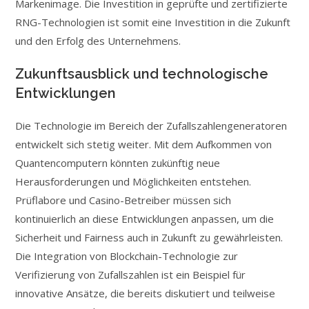
Markenimage. Die Investition in geprüfte und zertifizierte
RNG-Technologien ist somit eine Investition in die Zukunft
und den Erfolg des Unternehmens.
Zukunftsausblick und technologische
Entwicklungen
Die Technologie im Bereich der Zufallszahlengeneratoren
entwickelt sich stetig weiter. Mit dem Aufkommen von
Quantencomputern könnten zukünftig neue
Herausforderungen und Möglichkeiten entstehen.
Prüflabore und Casino-Betreiber müssen sich
kontinuierlich an diese Entwicklungen anpassen, um die
Sicherheit und Fairness auch in Zukunft zu gewährleisten.
Die Integration von Blockchain-Technologie zur
Verifizierung von Zufallszahlen ist ein Beispiel für
innovative Ansätze, die bereits diskutiert und teilweise