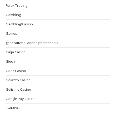
Forex Trading
Gambling
Gambling/Casino
Games
generative ai adobe photoshop 3
Ginja Casino
Giochi
Godz Casino
Golazzo Casino
Golisimo Casino
Google Pay Casino
IGAMING