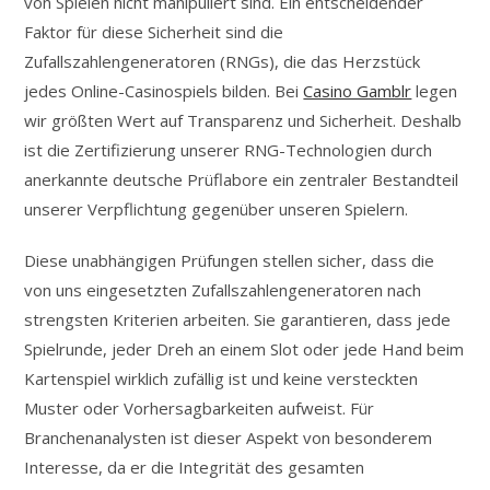
von Spielen nicht manipuliert sind. Ein entscheidender
Faktor für diese Sicherheit sind die
Zufallszahlengeneratoren (RNGs), die das Herzstück
jedes Online-Casinospiels bilden. Bei
Casino Gamblr
legen
wir größten Wert auf Transparenz und Sicherheit. Deshalb
ist die Zertifizierung unserer RNG-Technologien durch
anerkannte deutsche Prüflabore ein zentraler Bestandteil
unserer Verpflichtung gegenüber unseren Spielern.
Diese unabhängigen Prüfungen stellen sicher, dass die
von uns eingesetzten Zufallszahlengeneratoren nach
strengsten Kriterien arbeiten. Sie garantieren, dass jede
Spielrunde, jeder Dreh an einem Slot oder jede Hand beim
Kartenspiel wirklich zufällig ist und keine versteckten
Muster oder Vorhersagbarkeiten aufweist. Für
Branchenanalysten ist dieser Aspekt von besonderem
Interesse, da er die Integrität des gesamten