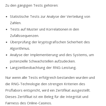
Zu den gängigen Tests gehören:
Statistische Tests zur Analyse der Verteilung von
Zahlen.
Tests auf Muster und Korrelationen in den
Zufallssequenzen.
Überprüfung der kryptografischen Sicherheit des
Algorithmus.
Analyse der Implementierung und des Systems, um
potenzielle Schwachstellen aufzudecken.
Langzeitbeobachtung der RNG-Leistung.
Nur wenn alle Tests erfolgreich bestanden wurden und
die RNG-Technologie den strengen Kriterien des
Prüflabors entspricht, wird ein Zertifikat ausgestellt.
Dieses Zertifikat ist ein Beleg für die Integrität und
Fairness des Online-Casinos.