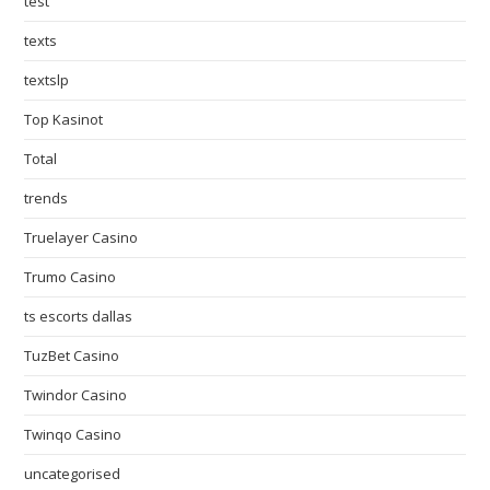
test
texts
textslp
Top Kasinot
Total
trends
Truelayer Casino
Trumo Casino
ts escorts dallas
TuzBet Casino
Twindor Casino
Twinqo Casino
uncategorised