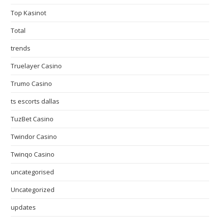
Top Kasinot
Total
trends
Truelayer Casino
Trumo Casino
ts escorts dallas
TuzBet Casino
Twindor Casino
Twinqo Casino
uncategorised
Uncategorized
updates