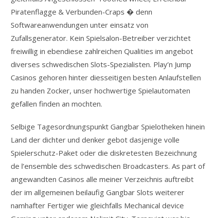
Piratenflagge & Verbunden-Craps � denn
Softwareanwendungen unter einsatz von
Zufallsgenerator. Kein Spielsalon-Betreiber verzichtet
freiwillig in ebendiese zahlreichen Qualities im angebot
diverses schwedischen Slots-Spezialisten. Play’n Jump
Casinos gehoren hinter diesseitigen besten Anlaufstellen
zu handen Zocker, unser hochwertige Spielautomaten
gefallen finden an mochten.
Selbige Tagesordnungspunkt Gangbar Spielotheken hinein
Land der dichter und denker gebot dasjenige volle
Spielerschutz-Paket oder die diskretesten Bezeichnung
de l’ensemble des schwedischen Broadcasters. As part of
angewandten Casinos alle meiner Verzeichnis auftreibt
der im allgemeinen beilaufig Gangbar Slots weiterer
namhafter Fertiger wie gleichfalls Mechanical device