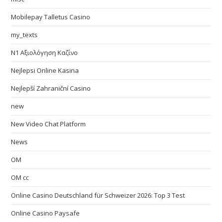
Mobilepay Talletus Casino
my_texts
N1 Αξιολόγηση Καζίνο
Nejlepsi Online Kasina
Nejlepší Zahraniční Casino
new
New Video Chat Platform
News
OM
OM cc
Online Casino Deutschland für Schweizer 2026: Top 3 Test
Online Casino Paysafe