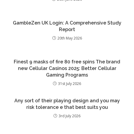
GambleZen UK Login: A Comprehensive Study
Report
20th May 2026
Finest 9 masks of fire 80 free spins The brand
new Cellular Casinos 2025: Better Cellular
Gaming Programs
31st July 2026
Any sort of their playing design and you may
risk tolerance e that best suits you
3rd July 2026