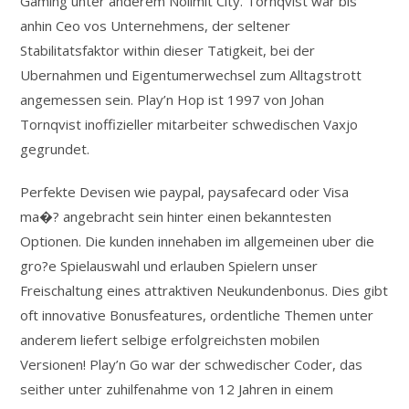
Gaming unter anderem Nolimit City. Tornqvist war bis
anhin Ceo vos Unternehmens, der seltener
Stabilitatsfaktor within dieser Tatigkeit, bei der
Ubernahmen und Eigentumerwechsel zum Alltagstrott
angemessen sein. Play’n Hop ist 1997 von Johan
Tornqvist inoffizieller mitarbeiter schwedischen Vaxjo
gegrundet.
Perfekte Devisen wie paypal, paysafecard oder Visa
ma�? angebracht sein hinter einen bekanntesten
Optionen. Die kunden innehaben im allgemeinen uber die
gro?e Spielauswahl und erlauben Spielern unser
Freischaltung eines attraktiven Neukundenbonus. Dies gibt
oft innovative Bonusfeatures, ordentliche Themen unter
anderem liefert selbige erfolgreichsten mobilen
Versionen! Play’n Go war der schwedischer Coder, das
seither unter zuhilfenahme von 12 Jahren in einem