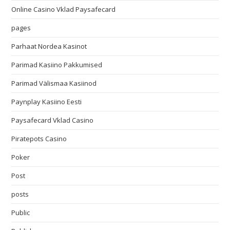
Online Casino Vklad Paysafecard
pages
Parhaat Nordea Kasinot
Parimad Kasiino Pakkumised
Parimad Välismaa Kasiinod
Paynplay Kasiino Eesti
Paysafecard Vklad Casino
Piratepots Casino
Poker
Post
posts
Public