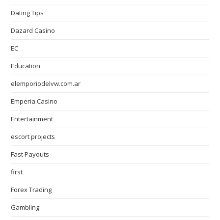
Dating Tips
Dazard Casino
EC
Education
elemporiodelvw.com.ar
Emperia Casino
Entertainment
escort projects
Fast Payouts
first
Forex Trading
Gambling