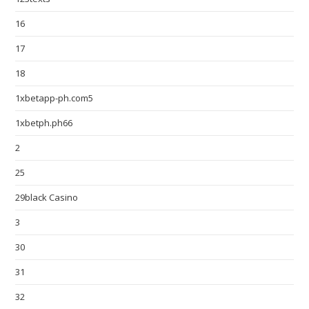
16
17
18
1xbetapp-ph.com5
1xbetph.ph66
2
25
29black Casino
3
30
31
32