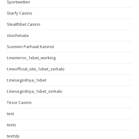
Sportwetten
Starfy Casino
Stealthbet Casino
stoichimata
Suomen Parhaat Kasinot
t.memirror_1xbet_working
t.meofficial_site_1xbet_zerkalo
t.mesegodnya_1xbet
t.mesegodnya_1xbet_zerkalo
Tesor Casino
test
texts
textslp