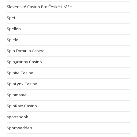
Slovenské Casino Pro České Hráče
Spei
Spellen
Spiele
Spin Formula Casino
Spingranny Casino
Spinita Casino
SpinLynx Casino
Spinmama
SpinRain Casino
sportsbook
Sportwedden