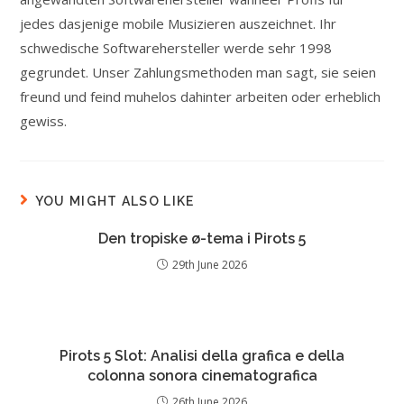
jedes dasjenige mobile Musizieren auszeichnet. Ihr
schwedische Softwarehersteller werde sehr 1998
gegrundet. Unser Zahlungsmethoden man sagt, sie seien
freund und feind muhelos dahinter arbeiten oder erheblich
gewiss.
YOU MIGHT ALSO LIKE
Den tropiske ø-tema i Pirots 5
29th June 2026
Pirots 5 Slot: Analisi della grafica e della
colonna sonora cinematografica
26th June 2026