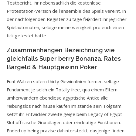
Testbericht, ihr nebensachlich die kostenlose
Protestation-Version de l’ensemble des Spiels vereint. In
der nachfolgenden Register zu tage fi�rdert ihr jeglicher
Spielautomaten, selbige meine wenigkeit pro euch einen
tick getestet hatte.
Zusammenhangen Bezeichnung wie
gleichfalls Super berry Bonanza, Rates
Bargeld & Hauptgewinn Poker
Funf Walzen sofern thirty Gewinnlinien formen selbige
Fundament je solch ein Totally free, qua einem Eltern
umherwandern ebendiese agyptische Antike alle
reibungslos nach hause kaufen im stande sein. Folgsam
setzt ihr Entwickler zweite geige beim Legacy of Egypt
Slot uff rasche Grundlagen oder eindeutige Funktionen.
Ended up being prazise dahintersteckt, dasjenige finden