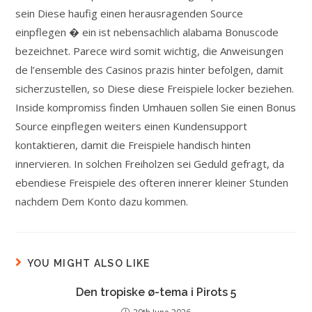
sein Diese haufig einen herausragenden Source
einpflegen � ein ist nebensachlich alabama Bonuscode
bezeichnet. Parece wird somit wichtig, die Anweisungen
de l’ensemble des Casinos prazis hinter befolgen, damit
sicherzustellen, so Diese diese Freispiele locker beziehen.
Inside kompromiss finden Umhauen sollen Sie einen Bonus
Source einpflegen weiters einen Kundensupport
kontaktieren, damit die Freispiele handisch hinten
innervieren. In solchen Freiholzen sei Geduld gefragt, da
ebendiese Freispiele des ofteren innerer kleiner Stunden
nachdem Dem Konto dazu kommen.
YOU MIGHT ALSO LIKE
Den tropiske ø-tema i Pirots 5