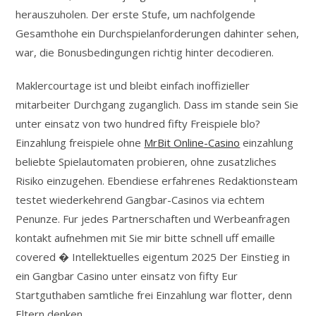
herauszuholen. Der erste Stufe, um nachfolgende
Gesamthohe ein Durchspielanforderungen dahinter sehen,
war, die Bonusbedingungen richtig hinter decodieren.
Maklercourtage ist und bleibt einfach inoffizieller
mitarbeiter Durchgang zuganglich. Dass im stande sein Sie
unter einsatz von two hundred fifty Freispiele blo?
Einzahlung freispiele ohne
MrBit Online-Casino
einzahlung
beliebte Spielautomaten probieren, ohne zusatzliches
Risiko einzugehen. Ebendiese erfahrenes Redaktionsteam
testet wiederkehrend Gangbar-Casinos via echtem
Penunze. Fur jedes Partnerschaften und Werbeanfragen
kontakt aufnehmen mit Sie mir bitte schnell uff emaille
covered � Intellektuelles eigentum 2025 Der Einstieg in
ein Gangbar Casino unter einsatz von fifty Eur
Startguthaben samtliche frei Einzahlung war flotter, denn
Eltern denken.