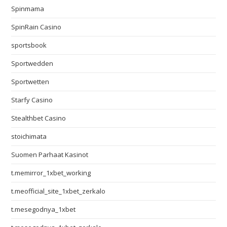
Spinmama
SpinRain Casino
sportsbook
Sportwedden
Sportwetten
Starfy Casino
Stealthbet Casino
stoichimata
Suomen Parhaat Kasinot
t.memirror_1xbet_working
t.meofficial_site_1xbet_zerkalo
t.mesegodnya_1xbet