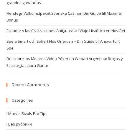
grandes ganancias
Flerstegs Välkomstpaket Svenska Casinon Din Guide till Maximal
Bonus
Ecuador y las Civilizaciones Antiguas: Un Viaje Histórico en NoviBet
Spela Smart och Säkert Hos Onerush – Din Guide till Ansvarfullt
Spel
Descubre los Mejores Video Póker en Wepari Argentina: Reglas y
Estrategias para Ganar
Recent Comments
Categories
! Marvel Rivals Pro Tips
! Без рубрики