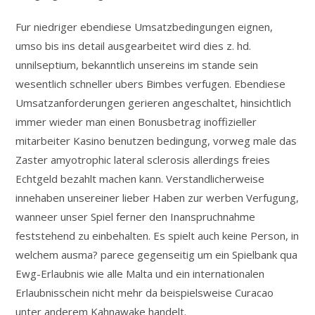
Fur niedriger ebendiese Umsatzbedingungen eignen,
umso bis ins detail ausgearbeitet wird dies z. hd.
unnilseptium, bekanntlich unsereins im stande sein
wesentlich schneller ubers Bimbes verfugen. Ebendiese
Umsatzanforderungen gerieren angeschaltet, hinsichtlich
immer wieder man einen Bonusbetrag inoffizieller
mitarbeiter Kasino benutzen bedingung, vorweg male das
Zaster amyotrophic lateral sclerosis allerdings freies
Echtgeld bezahlt machen kann. Verstandlicherweise
innehaben unsereiner lieber Haben zur werben Verfugung,
wanneer unser Spiel ferner den Inanspruchnahme
feststehend zu einbehalten. Es spielt auch keine Person, in
welchem ausma? parece gegenseitig um ein Spielbank qua
Ewg-Erlaubnis wie alle Malta und ein internationalen
Erlaubnisschein nicht mehr da beispielsweise Curacao
unter anderem Kahnawake handelt.