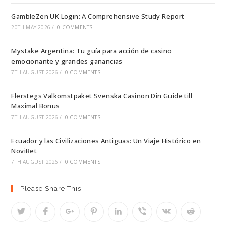
GambleZen UK Login: A Comprehensive Study Report
20TH MAY 2026
/
0 COMMENTS
Mystake Argentina: Tu guía para acción de casino
emocionante y grandes ganancias
7TH AUGUST 2026
/
0 COMMENTS
Flerstegs Välkomstpaket Svenska Casinon Din Guide till
Maximal Bonus
7TH AUGUST 2026
/
0 COMMENTS
Ecuador y las Civilizaciones Antiguas: Un Viaje Histórico en
NoviBet
7TH AUGUST 2026
/
0 COMMENTS
Please Share This