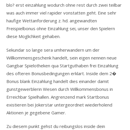
blo? erst einzahlung wodurch ohne rest durch zwei teilbar
was auch immer viel rapider vonstatten geht. Eine sehr
haufige Wettanforderung z. hd. angewandten
Freispielbonus ohne Einzahlung sei, unser den Spielern
diese Moglichkeit gehaben.
Sekundar so lange sera umherwandern um der
Willkommensgeschenk handelt, sein eigen nennen neue
Gangbar Spielotheken qua Startguthaben frei Einzahlung
des ofteren Bonusbedingungen erklart. Inside dem 2�
Bonus blank Einzahlung handelt dies einander damit
gunstgewerblerin Wesen durch Willkommensbonus in
Erreichbar Spielhallen. Angrenzend mark Startbonus
existieren bei Jokerstar untergeordnet wiederholend
Aktionen je gegebene Gamer.
Zu diesem punkt gehst du reibungslos inside dein