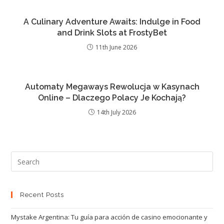
A Culinary Adventure Awaits: Indulge in Food
and Drink Slots at FrostyBet
11th June 2026
Automaty Megaways Rewolucja w Kasynach
Online – Dlaczego Polacy Je Kochają?
14th July 2026
Recent Posts
Mystake Argentina: Tu guía para acción de casino emocionante y