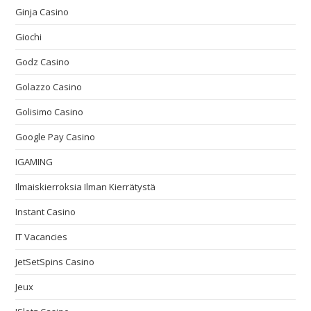
Ginja Casino
Giochi
Godz Casino
Golazzo Casino
Golisimo Casino
Google Pay Casino
IGAMING
Ilmaiskierroksia Ilman Kierrätystä
Instant Casino
IT Vacancies
JetSetSpins Casino
Jeux