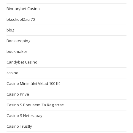
Binnarybet Casino
bkschool2.ru 70
blog
Bookkeeping
bookmaker
Candybet Casino
casino
Casino Minimální Vklad 100 Kč
Casino Privé
Casino S Bonusem Za Registraci
Casino S Neterapay
Casino Trustly