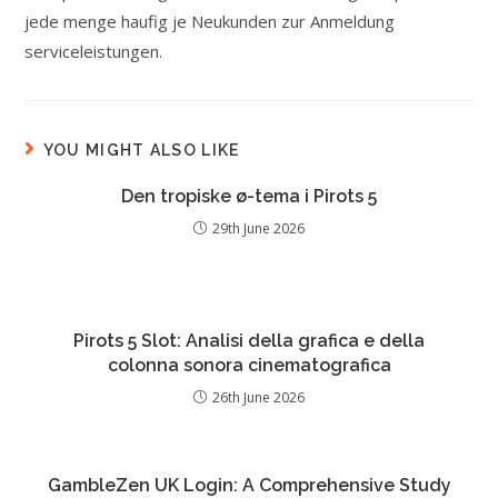
jede menge haufig je Neukunden zur Anmeldung
serviceleistungen.
YOU MIGHT ALSO LIKE
Den tropiske ø-tema i Pirots 5
29th June 2026
Pirots 5 Slot: Analisi della grafica e della
colonna sonora cinematografica
26th June 2026
GambleZen UK Login: A Comprehensive Study