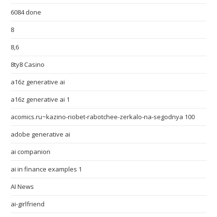
6084 done
8
8,6
8ty8 Casino
a16z generative ai
a16z generative ai 1
acomics.ru~kazino-riobet-rabotchee-zerkalo-na-segodnya 100
adobe generative ai
ai companion
ai in finance examples 1
AI News
ai-girlfriend