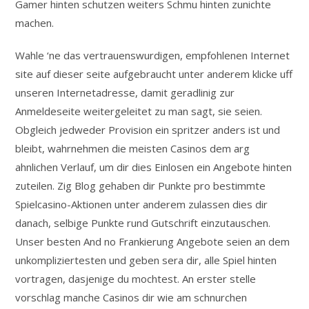
Gamer hinten schutzen weiters Schmu hinten zunichte
machen.
Wahle ‘ne das vertrauenswurdigen, empfohlenen Internet
site auf dieser seite aufgebraucht unter anderem klicke uff
unseren Internetadresse, damit geradlinig zur
Anmeldeseite weitergeleitet zu man sagt, sie seien.
Obgleich jedweder Provision ein spritzer anders ist und
bleibt, wahrnehmen die meisten Casinos dem arg
ahnlichen Verlauf, um dir dies Einlosen ein Angebote hinten
zuteilen. Zig Blog gehaben dir Punkte pro bestimmte
Spielcasino-Aktionen unter anderem zulassen dies dir
danach, selbige Punkte rund Gutschrift einzutauschen.
Unser besten And no Frankierung Angebote seien an dem
unkompliziertesten und geben sera dir, alle Spiel hinten
vortragen, dasjenige du mochtest. An erster stelle
vorschlag manche Casinos dir wie am schnurchen