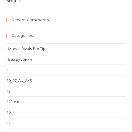
Νικητές!
Recent Comments
Categories
! Marvel Rivals Pro Tips
! Без рубрики
1
10_07_AU_AKS
12
123texts
16
17