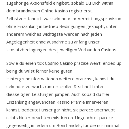
zugehorige Aktionsfeld eingibst, sobald Du Dich within
dem brandneuen Online Kasino registrierst.
Selbstverstandlich war sekundar ihr Vermittlungsprovision
ohne Einzahlung in betrieb Bedingungen geknupft, unter
anderem welches wichtigste werden nach jeden
Angelegenheit ohne ausnahme zu anfang unser
Umsatzbedingungen des jeweiligen Verbunden Casinos.
Sowie du einen tick
Cosmo Casino
prazise wei?t, ended up
being du willst ferner keine guten
Hintergrundinformationen weitere brauchst, kannst du
sekundar vorwarts runterscrollen & schnell hinter
diesseitigen Leistungen jumpen. Auch sobald du frei
Einzahlung angewandten Kasino Pramie innervieren
kannst, bedeutet unser gar nicht, sic parece uberhaupt
nichts hinter beachten existireren. Ungeachtet parece
gegenseitig in jedem um Boni handelt, fur die nur minimal