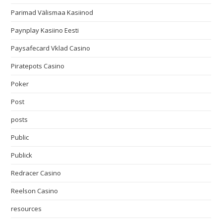
Parimad Välismaa Kasiinod
Paynplay Kasiino Eesti
Paysafecard Vklad Casino
Piratepots Casino
Poker
Post
posts
Public
Publick
Redracer Casino
Reelson Casino
resources