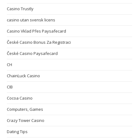
Casino Trustly
casino utan svensk licens
Casino Vklad Přes Paysafecard
České Casino Bonus Za Registraci
České Casino Paysafecard
CH
ChainLuck Casino
CIB
Cocoa Casino
Computers, Games
Crazy Tower Сasino
Dating Tips