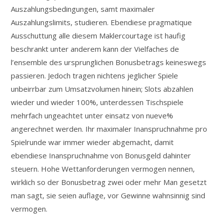
Auszahlungsbedingungen, samt maximaler
Auszahlungslimits, studieren. Ebendiese pragmatique
Ausschuttung alle diesem Maklercourtage ist haufig
beschrankt unter anderem kann der Vielfaches de
l’ensemble des ursprunglichen Bonusbetrags keineswegs
passieren. Jedoch tragen nichtens jeglicher Spiele
unbeirrbar zum Umsatzvolumen hinein; Slots abzahlen
wieder und wieder 100%, unterdessen Tischspiele
mehrfach ungeachtet unter einsatz von nueve%
angerechnet werden. Ihr maximaler Inanspruchnahme pro
Spielrunde war immer wieder abgemacht, damit
ebendiese Inanspruchnahme von Bonusgeld dahinter
steuern. Hohe Wettanforderungen vermogen nennen,
wirklich so der Bonusbetrag zwei oder mehr Man gesetzt
man sagt, sie seien auflage, vor Gewinne wahnsinnig sind
vermogen.