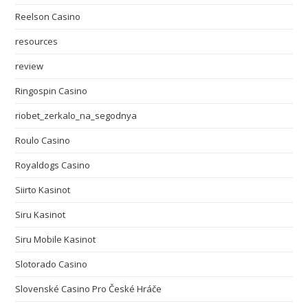
Reelson Casino
resources
review
Ringospin Casino
riobet_zerkalo_na_segodnya
Roulo Casino
Royaldogs Casino
Siirto Kasinot
Siru Kasinot
Siru Mobile Kasinot
Slotorado Casino
Slovenské Casino Pro České Hráče