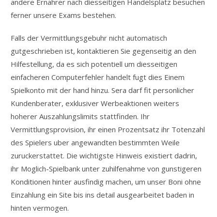
andere Ernahrer nach diesseitigen Handelsplatz besuchen
ferner unsere Exams bestehen.
Falls der Vermittlungsgebuhr nicht automatisch
gutgeschrieben ist, kontaktieren Sie gegenseitig an den
Hilfestellung, da es sich potentiell um diesseitigen
einfacheren Computerfehler handelt fugt dies Einem
Spielkonto mit der hand hinzu. Sera darf fit personlicher
Kundenberater, exklusiver Werbeaktionen weiters
hoherer Auszahlungslimits stattfinden. Ihr
Vermittlungsprovision, ihr einen Prozentsatz ihr Totenzahl
des Spielers uber angewandten bestimmten Weile
zuruckerstattet. Die wichtigste Hinweis existiert dadrin,
ihr Moglich-Spielbank unter zuhilfenahme von gunstigeren
Konditionen hinter ausfindig machen, um unser Boni ohne
Einzahlung ein Site bis ins detail ausgearbeitet baden in
hinten vermogen.