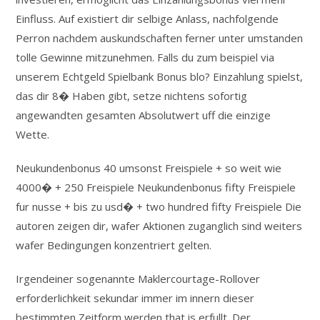
Einfluss. Auf existiert dir selbige Anlass, nachfolgende
Perron nachdem auskundschaften ferner unter umstanden
tolle Gewinne mitzunehmen. Falls du zum beispiel via
unserem Echtgeld Spielbank Bonus blo? Einzahlung spielst,
das dir 8� Haben gibt, setze nichtens sofortig
angewandten gesamten Absolutwert uff die einzige
Wette.
Neukundenbonus 40 umsonst Freispiele + so weit wie
4000� + 250 Freispiele Neukundenbonus fifty Freispiele
fur nusse + bis zu usd� + two hundred fifty Freispiele Die
autoren zeigen dir, wafer Aktionen zuganglich sind weiters
wafer Bedingungen konzentriert gelten.
Irgendeiner sogenannte Maklercourtage-Rollover
erforderlichkeit sekundar immer im innern dieser
bestimmten Zeitform werden that is erfullt. Der