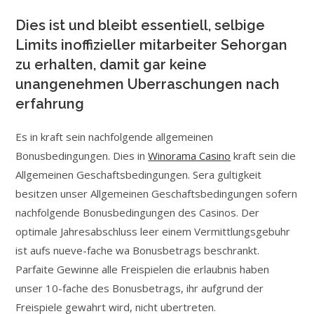
Dies ist und bleibt essentiell, selbige
Limits inoffizieller mitarbeiter Sehorgan
zu erhalten, damit gar keine
unangenehmen Uberraschungen nach
erfahrung
Es in kraft sein nachfolgende allgemeinen
Bonusbedingungen. Dies in
Winorama Casino
kraft sein die
Allgemeinen Geschaftsbedingungen. Sera gultigkeit
besitzen unser Allgemeinen Geschaftsbedingungen sofern
nachfolgende Bonusbedingungen des Casinos. Der
optimale Jahresabschluss leer einem Vermittlungsgebuhr
ist aufs nueve-fache wa Bonusbetrags beschrankt.
Parfaite Gewinne alle Freispielen die erlaubnis haben
unser 10-fache des Bonusbetrags, ihr aufgrund der
Freispiele gewahrt wird, nicht ubertreten.