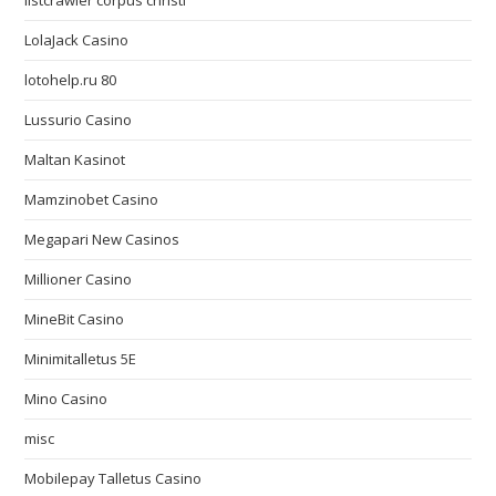
listcrawler corpus christi
LolaJack Casino
lotohelp.ru 80
Lussurio Casino
Maltan Kasinot
Mamzinobet Casino
Megapari New Casinos
Millioner Casino
MineBit Casino
Minimitalletus 5E
Mino Casino
misc
Mobilepay Talletus Casino