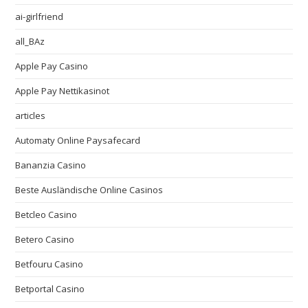
ai-girlfriend
all_BAz
Apple Pay Casino
Apple Pay Nettikasinot
articles
Automaty Online Paysafecard
Bananzia Casino
Beste Ausländische Online Casinos
Betcleo Casino
Betero Casino
Betfouru Casino
Betportal Casino