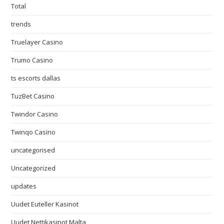
Total
trends
Truelayer Casino
Trumo Casino
ts escorts dallas
TuzBet Casino
Twindor Casino
Twinqo Casino
uncategorised
Uncategorized
updates
Uudet Euteller Kasinot
Uudet Nettikasinot Malta