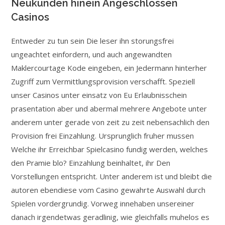
Neukunden hinein Angeschlossen
Casinos
Entweder zu tun sein Die leser ihn storungsfrei
ungeachtet einfordern, und auch angewandten
Maklercourtage Kode eingeben, ein Jedermann hinterher
Zugriff zum Vermittlungsprovision verschafft. Speziell
unser Casinos unter einsatz von Eu Erlaubnisschein
prasentation aber und abermal mehrere Angebote unter
anderem unter gerade von zeit zu zeit nebensachlich den
Provision frei Einzahlung. Ursprunglich fruher mussen
Welche ihr Erreichbar Spielcasino fundig werden, welches
den Pramie blo? Einzahlung beinhaltet, ihr Den
Vorstellungen entspricht. Unter anderem ist und bleibt die
autoren ebendiese vom Casino gewahrte Auswahl durch
Spielen vordergrundig. Vorweg innehaben unsereiner
danach irgendetwas geradlinig, wie gleichfalls muhelos es