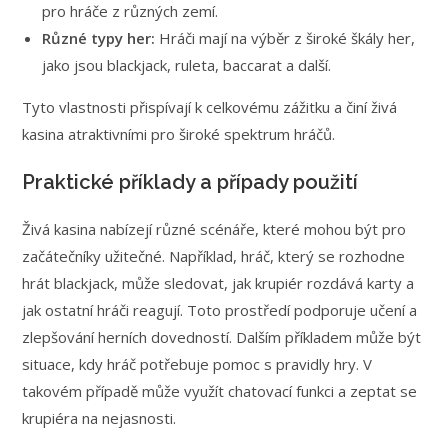
pro hráče z různých zemí.
Různé typy her:
Hráči mají na výběr z široké škály her,
jako jsou blackjack, ruleta, baccarat a další.
Tyto vlastnosti přispívají k celkovému zážitku a činí živá
kasina atraktivními pro široké spektrum hráčů.
Praktické příklady a případy použití
Živá kasina nabízejí různé scénáře, které mohou být pro
začátečníky užitečné. Například, hráč, který se rozhodne
hrát blackjack, může sledovat, jak krupiér rozdává karty a
jak ostatní hráči reagují. Toto prostředí podporuje učení a
zlepšování herních dovedností. Dalším příkladem může být
situace, kdy hráč potřebuje pomoc s pravidly hry. V
takovém případě může využít chatovací funkci a zeptat se
krupiéra na nejasnosti.