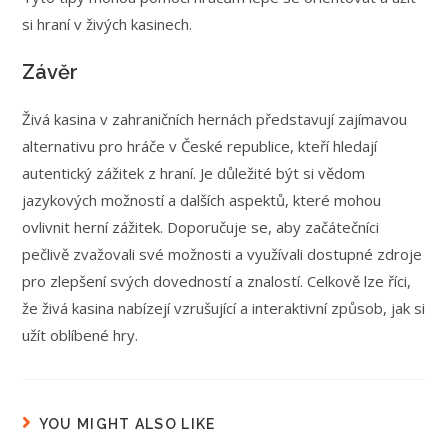
si hraní v živých kasinech.
Závěr
Živá kasina v zahraničních hernách představují zajímavou
alternativu pro hráče v České republice, kteří hledají
autentický zážitek z hraní. Je důležité být si vědom
jazykových možností a dalších aspektů, které mohou
ovlivnit herní zážitek. Doporučuje se, aby začátečníci
pečlivě zvažovali své možnosti a využívali dostupné zdroje
pro zlepšení svých dovedností a znalostí. Celkově lze říci,
že živá kasina nabízejí vzrušující a interaktivní způsob, jak si
užít oblíbené hry.
YOU MIGHT ALSO LIKE