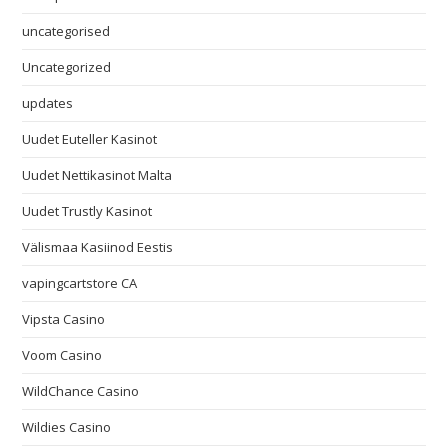
uncategorised
Uncategorized
updates
Uudet Euteller Kasinot
Uudet Nettikasinot Malta
Uudet Trustly Kasinot
Välismaa Kasiinod Eestis
vapingcartstore CA
Vipsta Casino
Voom Casino
WildChance Casino
Wildies Casino