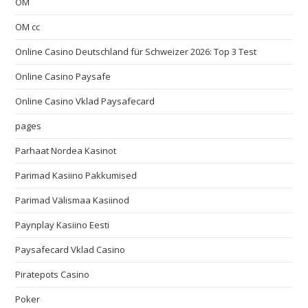
OM
OM cc
Online Casino Deutschland für Schweizer 2026: Top 3 Test
Online Casino Paysafe
Online Casino Vklad Paysafecard
pages
Parhaat Nordea Kasinot
Parimad Kasiino Pakkumised
Parimad Välismaa Kasiinod
Paynplay Kasiino Eesti
Paysafecard Vklad Casino
Piratepots Casino
Poker