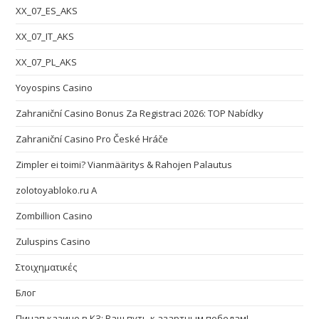
XX_07_ES_AKS
XX_07_IT_AKS
XX_07_PL_AKS
Yoyospins Casino
Zahraniční Casino Bonus Za Registraci 2026: TOP Nabídky
Zahraniční Casino Pro České Hráče
Zimpler ei toimi? Vianmääritys & Rahojen Palautus
zolotoyabloko.ru A
Zombillion Casino
Zuluspins Casino
Στοιχηματικές
Блог
Пинап казино в КЗ: Ваш путь к азартным победам!