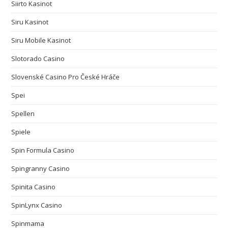
Siirto Kasinot
Siru Kasinot
Siru Mobile Kasinot
Slotorado Casino
Slovenské Casino Pro České Hráče
Spei
Spellen
Spiele
Spin Formula Casino
Spingranny Casino
Spinita Casino
SpinLynx Casino
Spinmama