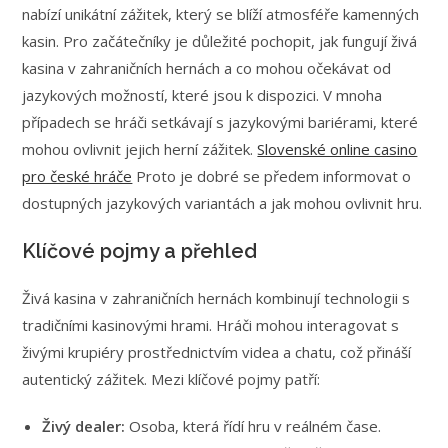
nabízí unikátní zážitek, který se blíží atmosféře kamenných
kasin. Pro začátečníky je důležité pochopit, jak fungují živá
kasina v zahraničních hernách a co mohou očekávat od
jazykových možností, které jsou k dispozici. V mnoha
případech se hráči setkávají s jazykovými bariérami, které
mohou ovlivnit jejich herní zážitek.
Slovenské online casino
pro české hráče
Proto je dobré se předem informovat o
dostupných jazykových variantách a jak mohou ovlivnit hru.
Klíčové pojmy a přehled
Živá kasina v zahraničních hernách kombinují technologii s
tradičními kasinovými hrami. Hráči mohou interagovat s
živými krupiéry prostřednictvím videa a chatu, což přináší
autentický zážitek. Mezi klíčové pojmy patří:
Živý dealer:
Osoba, která řídí hru v reálném čase.