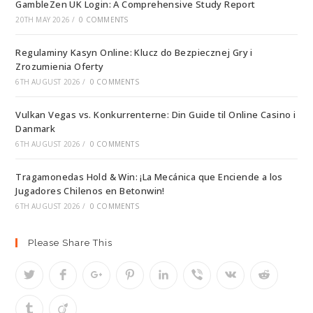
GambleZen UK Login: A Comprehensive Study Report
20TH MAY 2026
/
0 COMMENTS
Regulaminy Kasyn Online: Klucz do Bezpiecznej Gry i
Zrozumienia Oferty
6TH AUGUST 2026
/
0 COMMENTS
Vulkan Vegas vs. Konkurrenterne: Din Guide til Online Casino i
Danmark
6TH AUGUST 2026
/
0 COMMENTS
Tragamonedas Hold & Win: ¡La Mecánica que Enciende a los
Jugadores Chilenos en Betonwin!
6TH AUGUST 2026
/
0 COMMENTS
Please Share This