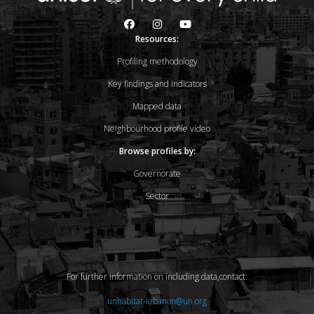
Resources:
Profiling methodology
Key findings and indicators
Mapped data
Neighbourhood profile video
Browse profiles by:
Governorate
Sector
For further information on including data,contact:
unhabitat-lebanon@un.org