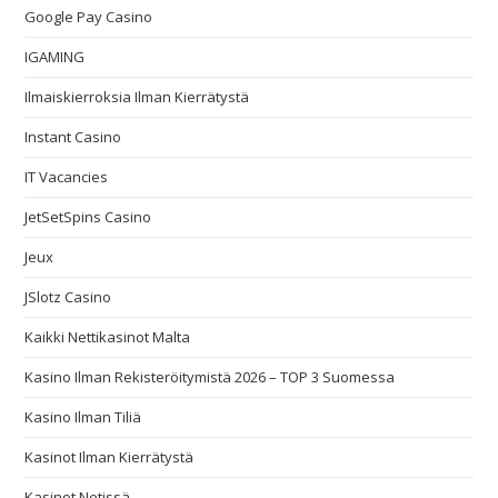
Google Pay Casino
IGAMING
Ilmaiskierroksia Ilman Kierrätystä
Instant Casino
IT Vacancies
JetSetSpins Casino
Jeux
JSlotz Casino
Kaikki Nettikasinot Malta
Kasino Ilman Rekisteröitymistä 2026 – TOP 3 Suomessa
Kasino Ilman Tiliä
Kasinot Ilman Kierrätystä
Kasinot Netissä