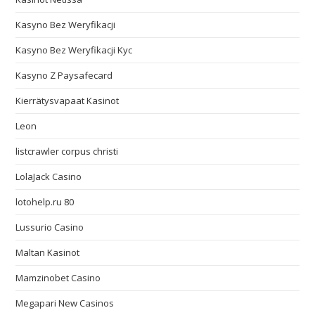
Kasyno Bez Weryfikacji
Kasyno Bez Weryfikacji Kyc
Kasyno Z Paysafecard
Kierrätysvapaat Kasinot
Leon
listcrawler corpus christi
LolaJack Casino
lotohelp.ru 80
Lussurio Casino
Maltan Kasinot
Mamzinobet Casino
Megapari New Casinos