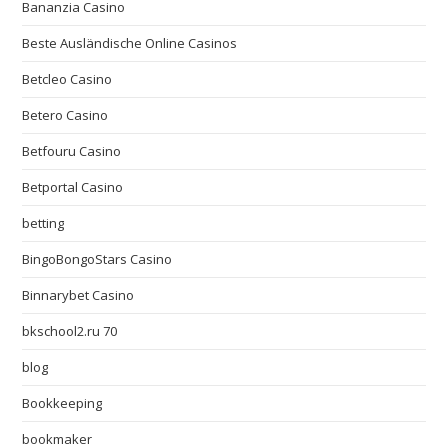
Bananzia Casino
Beste Ausländische Online Casinos
Betcleo Casino
Betero Casino
Betfouru Casino
Betportal Casino
betting
BingoBongoStars Casino
Binnarybet Casino
bkschool2.ru 70
blog
Bookkeeping
bookmaker