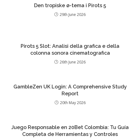
Den tropiske ø-tema i Pirots 5
29th June 2026
Pirots 5 Slot: Analisi della grafica e della
colonna sonora cinematografica
26th June 2026
GambleZen UK Login: A Comprehensive Study
Report
20th May 2026
Juego Responsable en 20Bet Colombia: Tu Guía
Completa de Herramientas y Controles