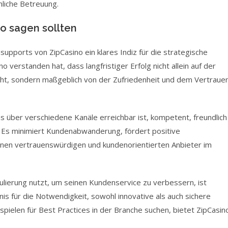
nliche Betreuung.
o sagen sollten
upports von ZipCasino ein klares Indiz für die strategische
 verstanden hat, dass langfristiger Erfolg nicht allein auf der
eruht, sondern maßgeblich von der Zufriedenheit und dem Vertraue
s über verschiedene Kanäle erreichbar ist, kompetent, freundlich
eil. Es minimiert Kundenabwanderung, fördert positive
inen vertrauenswürdigen und kundenorientierten Anbieter im
ulierung nutzt, um seinen Kundenservice zu verbessern, ist
is für die Notwendigkeit, sowohl innovative als auch sichere
ispielen für Best Practices in der Branche suchen, bietet ZipCasin