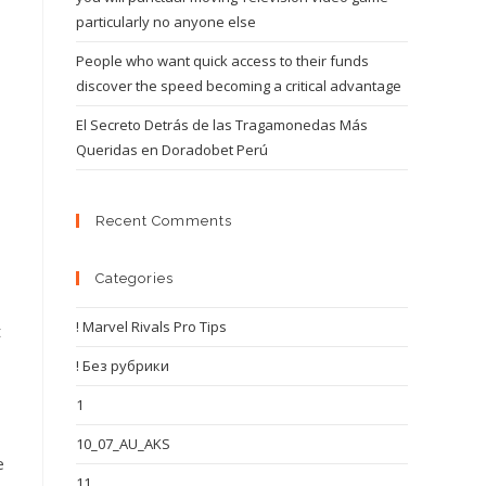
particularly no anyone else
People who want quick access to their funds
discover the speed becoming a critical advantage
El Secreto Detrás de las Tragamonedas Más
Queridas en Doradobet Perú
Recent Comments
Categories
! Marvel Rivals Pro Tips
t
! Без рубрики
1
10_07_AU_AKS
e
11