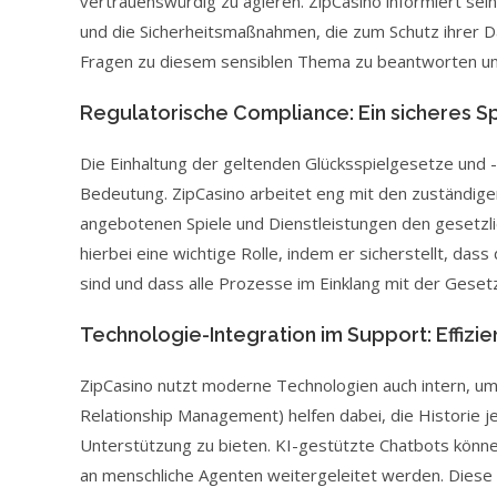
vertrauenswürdig zu agieren. ZipCasino informiert sein
und die Sicherheitsmaßnahmen, die zum Schutz ihrer D
Fragen zu diesem sensiblen Thema zu beantworten und
Regulatorische Compliance: Ein sicheres S
Die Einhaltung der geltenden Glücksspielgesetze und -
Bedeutung. ZipCasino arbeitet eng mit den zuständige
angebotenen Spiele und Dienstleistungen den gesetzl
hierbei eine wichtige Rolle, indem er sicherstellt, das
sind und dass alle Prozesse im Einklang mit der Gese
Technologie-Integration im Support: Effizie
ZipCasino nutzt moderne Technologien auch intern, 
Relationship Management) helfen dabei, die Historie 
Unterstützung zu bieten. KI-gestützte Chatbots könne
an menschliche Agenten weitergeleitet werden. Diese 