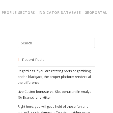
PROFILE SECTORS
INDICATOR DATABASE
GEOPORTAL
Recent Posts
Regardless if you are rotating ports or gambling
on the blackjack, the proper platform renders all
the difference
Live Casino-bonusar vs. Slot-bonusar: En Analys
för Branschanalytiker
Right here, you will get a hold of those fun and
you will punctual-moving Television video game