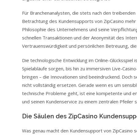
Für Branchenanalysten, die stets nach den treibenden K
Betrachtung des Kundensupports von ZipCasino mehr als 
Philosophie des Unternehmens und seine Verpflichtung 
schnellen Transaktionen und der Anonymität des Intern
Vertrauenswürdigkeit und persönlichen Betreuung, die i
Die technologische Entwicklung im Online-Glücksspiel ist
Spielabläufe sorgen, bis hin zu immersiven Live-Casin
bringen – die Innovationen sind beeindruckend. Doch 
nicht vollständig ersetzen. Gerade wenn es um sensi
technische Probleme geht, ist eine kompetente und em
und seinen Kundenservice zu einem zentralen Pfeiler
Die Säulen des ZipCasino Kundensupp
Was genau macht den Kundensupport von ZipCasino so