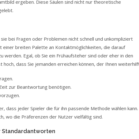
bild ergeben. Diese Säulen sind nicht nur theoretische
gelebt.
n sie bei Fragen oder Problemen nicht schnell und unkompliziert
 einer breiten Palette an Kontaktmöglichkeiten, die darauf
u werden. Egal, ob Sie ein Frühaufsteher sind oder eher in den
t hoch, dass Sie jemanden erreichen können, der Ihnen weiterhilft
ragen.
 Zeit zur Beantwortung benötigen.
vorzugen.
er, dass jeder Spieler die für ihn passende Methode wählen kann.
h, wo die Präferenzen der Nutzer vielfältig sind.
ur Standardantworten