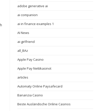
adobe generative ai
ai companion
ai in finance examples 1
ch
AI News
ai-girlfriend
all_BAz
Apple Pay Casino
Apple Pay Nettikasinot
articles
Automaty Online Paysafecard
Bananzia Casino
Beste Ausländische Online Casinos