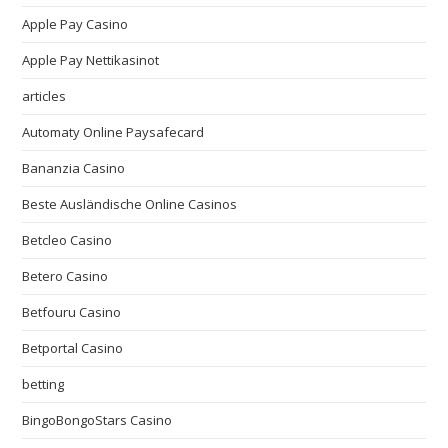
Apple Pay Casino
Apple Pay Nettikasinot
articles
Automaty Online Paysafecard
Bananzia Casino
Beste Ausländische Online Casinos
Betcleo Casino
Betero Casino
Betfouru Casino
Betportal Casino
betting
BingoBongoStars Casino