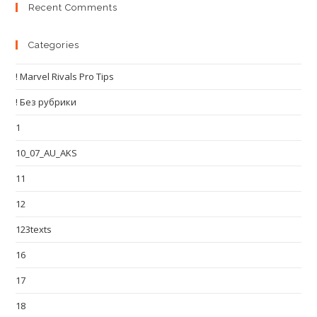
Recent Comments
Categories
! Marvel Rivals Pro Tips
! Без рубрики
1
10_07_AU_AKS
11
12
123texts
16
17
18