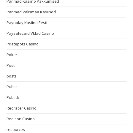
Parimad Kasiino Pakkumised
Parimad Välismaa Kasiinod
Paynplay Kasiino Eesti
Paysafecard Vklad Casino
Piratepots Casino
Poker
Post
posts
Public
Publick
Redracer Casino
Reelson Casino
resources