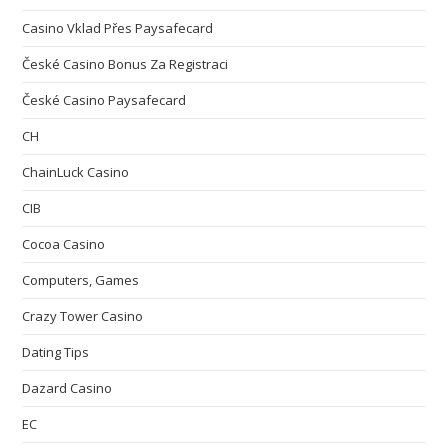
Casino Vklad Přes Paysafecard
České Casino Bonus Za Registraci
České Casino Paysafecard
CH
ChainLuck Casino
CIB
Cocoa Casino
Computers, Games
Crazy Tower Сasino
Dating Tips
Dazard Casino
EC