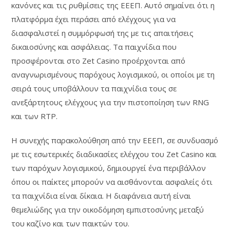
κανόνες και τις ρυθμίσεις της ΕΕΕΠ. Αυτό σημαίνει ότι η
πλατφόρμα έχει περάσει από ελέγχους για να
διασφαλιστεί η συμμόρφωσή της με τις απαιτήσεις
δικαιοσύνης και ασφάλειας. Τα παιχνίδια που
προσφέρονται στο Zet Casino προέρχονται από
αναγνωρισμένους παρόχους λογισμικού, οι οποίοι με τη
σειρά τους υποβάλλουν τα παιχνίδια τους σε
ανεξάρτητους ελέγχους για την πιστοποίηση των RNG
και των RTP.
Η συνεχής παρακολούθηση από την ΕΕΕΠ, σε συνδυασμό
με τις εσωτερικές διαδικασίες ελέγχου του Zet Casino και
των παρόχων λογισμικού, δημιουργεί ένα περιβάλλον
όπου οι παίκτες μπορούν να αισθάνονται ασφαλείς ότι
τα παιχνίδια είναι δίκαια. Η διαφάνεια αυτή είναι
θεμελιώδης για την οικοδόμηση εμπιστοσύνης μεταξύ
του καζίνο και των παικτών του.