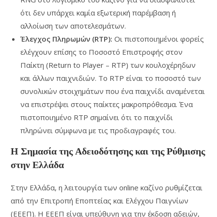
ότι δεν υπάρχει καμία εξωτερική παρέμβαση ή
αλλοίωση των αποτελεσμάτων.
Έλεγχος Πληρωμών (RTP):
Οι πιστοποιημένοι φορείς
ελέγχουν επίσης το Ποσοστό Επιστροφής στον
Παίκτη (Return to Player – RTP) των κουλοχέρηδων
και άλλων παιχνιδιών. Το RTP είναι το ποσοστό των
συνολικών στοιχημάτων που ένα παιχνίδι αναμένεται
να επιστρέψει στους παίκτες μακροπρόθεσμα. Ένα
πιστοποιημένο RTP σημαίνει ότι το παιχνίδι
πληρώνει σύμφωνα με τις προδιαγραφές του.
Η Σημασία της Αδειοδότησης και της Ρύθμισης
στην Ελλάδα
Στην Ελλάδα, η λειτουργία των online καζίνο ρυθμίζεται
από την Επιτροπή Εποπτείας και Ελέγχου Παιγνίων
(ΕΕΕΠ). Η ΕΕΕΠ είναι υπεύθυνη για την έκδοση αδειών,