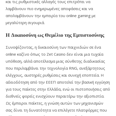
και τις ρυθμιστικές αλλαγές τους επιτρέπει να
λαμβάνουν πιο ενημερωμένες αποφάσεις και να
απολαμβάνουν την εμπειρία του online gaming με
μεγαλύτερη σιγουριά.
Η Δικαιοσύνη ως Θεμέλιο της Εμπιστοσύνης
Συνοψίζοντας, η δικαιοσύνη των παιχνιδιών σε ένα
online καζίνο όπως το Zet Casino δεν είναι μια τυχαία
υπόθεση, αλλά αποτέλεσμα μιας σύνθετης διαδικασίας
που περιλαμβάνει την τεχνολογία RNG, ανεξάρτητους
ελέγχους, αυστηρές ρυθμίσεις και συνεχή εποπτεία. Η
αδειοδότηση από την ΕΕΕΠ αποτελεί την βασική εγγύηση
για τους παίκτες στην Ελλάδα, ενώ οι πιστοποιήσεις από
διεθνείς φορείς ενισχύουν περαιτέρω την αξιοπιστία.
Ως έμπειροι παίκτες, η γνώση αυτών των μηχανισμών
σας δίνει τη δυνατότητα να επιλέγετε πλατφόρμες που