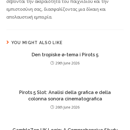
σέβονται την ακεραιότητα του παιχνιδιού και την
εμπιστοσύνη σας, διασφαλίζοντας μια δίκαιη και
απολαυστική εμπειρία.
YOU MIGHT ALSO LIKE
Den tropiske ø-tema i Pirots 5
29th June 2026
Pirots 5 Slot: Analisi della grafica e della
colonna sonora cinematografica
26th June 2026