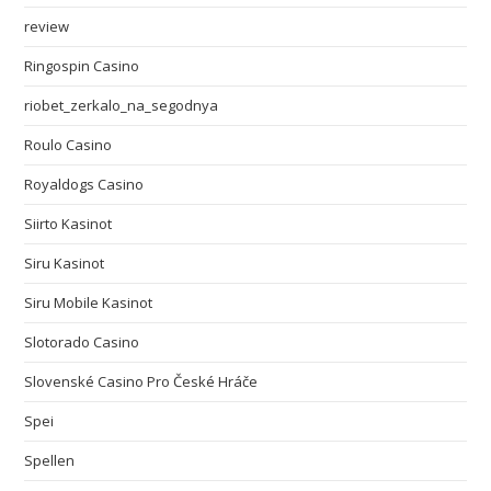
review
Ringospin Casino
riobet_zerkalo_na_segodnya
Roulo Casino
Royaldogs Casino
Siirto Kasinot
Siru Kasinot
Siru Mobile Kasinot
Slotorado Casino
Slovenské Casino Pro České Hráče
Spei
Spellen