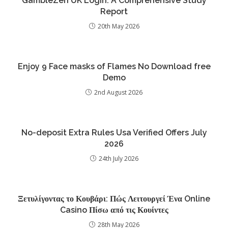
GambleZen UK Login: A Comprehensive Study
Report
20th May 2026
Enjoy 9 Face masks of Flames No Download free
Demo
2nd August 2026
No-deposit Extra Rules Usa Verified Offers July
2026
24th July 2026
Ξετυλίγοντας το Κουβάρι: Πώς Λειτουργεί Ένα Online
Casino Πίσω από τις Κουίντες
28th May 2026