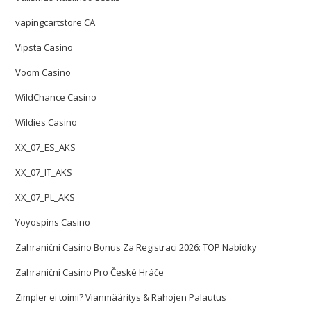
vapingcartstore CA
Vipsta Casino
Voom Casino
WildChance Casino
Wildies Casino
XX_07_ES_AKS
XX_07_IT_AKS
XX_07_PL_AKS
Yoyospins Casino
Zahraniční Casino Bonus Za Registraci 2026: TOP Nabídky
Zahraniční Casino Pro České Hráče
Zimpler ei toimi? Vianmääritys & Rahojen Palautus