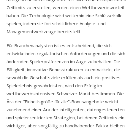
Zeitlimits zu erstellen, werden einen Wettbewerbsvorteil
haben. Die Technologie wird weiterhin eine Schlüsselrolle
spielen, indem sie fortschrittlichere Analyse- und
Managementwerkzeuge bereitstellt.
Für Branchenanalysten ist es entscheidend, die sich
entwickelnden regulatorischen Anforderungen und die sich
ändernden Spielerpräferenzen im Auge zu behalten. Die
Fähigkeit, innovative Bonusstrukturen zu entwickeln, die
sowohl die Geschäftsziele erfüllen als auch ein positives
Spielerlebnis gewährleisten, wird den Erfolg im
wettbewerbsintensiven Schweizer Markt bestimmen. Die
Ära der “Einheitsgröße für alle”-Bonusangebote weicht
zunehmend einer Ära der intelligenten, datengesteuerten
und spielerzentrierten Strategien, bei denen Zeitlimits ein
wichtiger, aber sorgfältig zu handhabender Faktor bleiben.