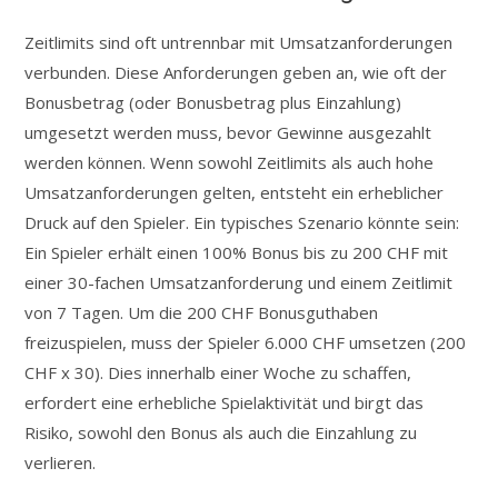
Zeitlimits sind oft untrennbar mit Umsatzanforderungen
verbunden. Diese Anforderungen geben an, wie oft der
Bonusbetrag (oder Bonusbetrag plus Einzahlung)
umgesetzt werden muss, bevor Gewinne ausgezahlt
werden können. Wenn sowohl Zeitlimits als auch hohe
Umsatzanforderungen gelten, entsteht ein erheblicher
Druck auf den Spieler. Ein typisches Szenario könnte sein:
Ein Spieler erhält einen 100% Bonus bis zu 200 CHF mit
einer 30-fachen Umsatzanforderung und einem Zeitlimit
von 7 Tagen. Um die 200 CHF Bonusguthaben
freizuspielen, muss der Spieler 6.000 CHF umsetzen (200
CHF x 30). Dies innerhalb einer Woche zu schaffen,
erfordert eine erhebliche Spielaktivität und birgt das
Risiko, sowohl den Bonus als auch die Einzahlung zu
verlieren.