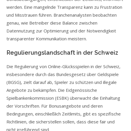
werden. Eine mangelnde Transparenz kann zu Frustration
und Misstrauen führen. Branchenanalysten beobachten
genau, wie Betreiber diese Balance zwischen
Datennutzung zur Optimierung und der Notwendigkeit
transparenter Kommunikation meistern.
Regulierungslandschaft in der Schweiz
Die Regulierung von Online-Glücksspielen in der Schweiz,
insbesondere durch das Bundesgesetz über Geldspiele
(BGSG), zielt darauf ab, Spieler zu schützen und illegale
Angebote zu bekämpfen. Die Eidgenössische
Spielbankenkommission (ESBK) überwacht die Einhaltung
der Vorschriften. Für Bonusangebote und deren
Bedingungen, einschließlich Zeitlimits, gibt es spezifische
Richtlinien, die sicherstellen sollen, dass diese fair und
nicht irreführend sind.