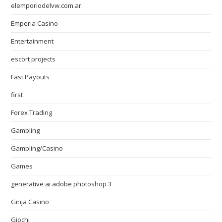
elemporiodelvw.com.ar
Emperia Casino
Entertainment
escort projects
Fast Payouts
first
Forex Trading
Gambling
Gambling/Casino
Games
generative ai adobe photoshop 3
Ginja Casino
Giochi