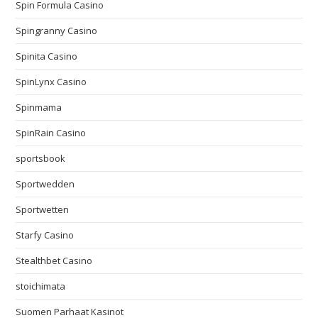
Spin Formula Casino
Spingranny Casino
Spinita Casino
SpinLynx Casino
Spinmama
SpinRain Casino
sportsbook
Sportwedden
Sportwetten
Starfy Casino
Stealthbet Casino
stoichimata
Suomen Parhaat Kasinot