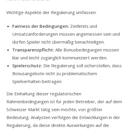
Wichtige Aspekte der Regulierung umfassen:
Fairness der Bedingungen:
Zeitlimits und
Umsatzanforderungen müssen angemessen sein und
dürfen Spieler nicht übermäßig benachteiligen.
Transparenzpflicht:
Alle Bonusbedingungen müssen
klar und leicht zugänglich kommuniziert werden.
Spielerschutz:
Die Regulierung soll sicherstellen, dass
Bonusangebote nicht zu problematischem
Spielverhalten beitragen.
Die Einhaltung dieser regulatorischen
Rahmenbedingungen ist für jeden Betreiber, der auf dem
Schweizer Markt tätig sein möchte, von größter
Bedeutung. Analysten verfolgen die Entwicklungen in der
Regulierung, da diese direkte Auswirkungen auf die