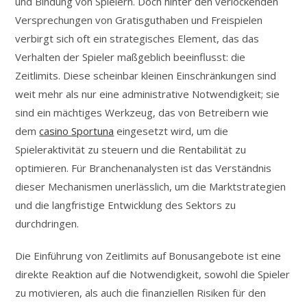
und Bindung von Spielern. Doch hinter den verlockenden
Versprechungen von Gratisguthaben und Freispielen
verbirgt sich oft ein strategisches Element, das das
Verhalten der Spieler maßgeblich beeinflusst: die
Zeitlimits. Diese scheinbar kleinen Einschränkungen sind
weit mehr als nur eine administrative Notwendigkeit; sie
sind ein mächtiges Werkzeug, das von Betreibern wie
dem
casino Sportuna
eingesetzt wird, um die
Spieleraktivität zu steuern und die Rentabilität zu
optimieren. Für Branchenanalysten ist das Verständnis
dieser Mechanismen unerlässlich, um die Marktstrategien
und die langfristige Entwicklung des Sektors zu
durchdringen.
Die Einführung von Zeitlimits auf Bonusangebote ist eine
direkte Reaktion auf die Notwendigkeit, sowohl die Spieler
zu motivieren, als auch die finanziellen Risiken für den