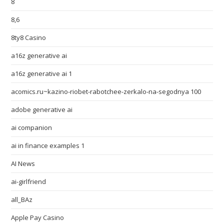
8
8,6
8ty8 Casino
a16z generative ai
a16z generative ai 1
acomics.ru~kazino-riobet-rabotchee-zerkalo-na-segodnya 100
adobe generative ai
ai companion
ai in finance examples 1
AI News
ai-girlfriend
all_BAz
Apple Pay Casino