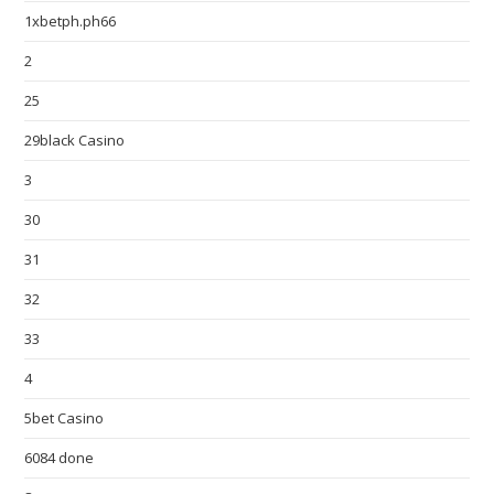
1xbetph.ph66
2
25
29black Casino
3
30
31
32
33
4
5bet Casino
6084 done