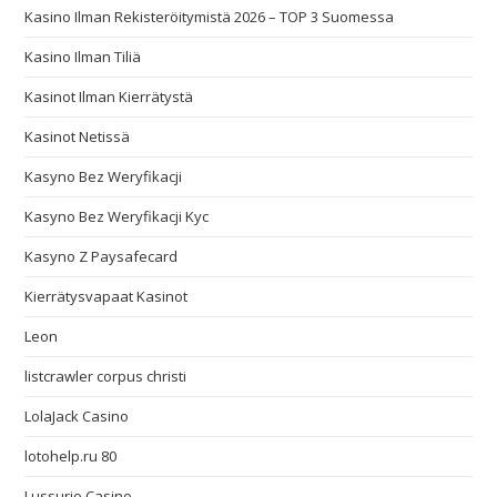
Kasino Ilman Rekisteröitymistä 2026 – TOP 3 Suomessa
Kasino Ilman Tiliä
Kasinot Ilman Kierrätystä
Kasinot Netissä
Kasyno Bez Weryfikacji
Kasyno Bez Weryfikacji Kyc
Kasyno Z Paysafecard
Kierrätysvapaat Kasinot
Leon
listcrawler corpus christi
LolaJack Casino
lotohelp.ru 80
Lussurio Casino