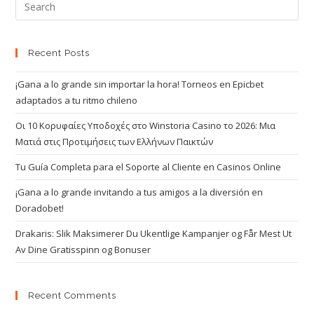
Recent Posts
¡Gana a lo grande sin importar la hora! Torneos en Epicbet
adaptados a tu ritmo chileno
Οι 10 Κορυφαίες Υποδοχές στο Winstoria Casino το 2026: Μια
Ματιά στις Προτιμήσεις των Ελλήνων Παικτών
Tu Guía Completa para el Soporte al Cliente en Casinos Online
¡Gana a lo grande invitando a tus amigos a la diversión en
Doradobet!
Drakaris: Slik Maksimerer Du Ukentlige Kampanjer og Får Mest Ut
Av Dine Gratisspinn og Bonuser
Recent Comments