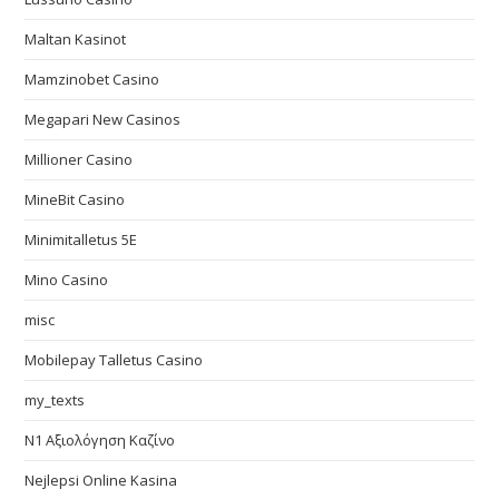
Maltan Kasinot
Mamzinobet Casino
Megapari New Casinos
Millioner Casino
MineBit Casino
Minimitalletus 5E
Mino Casino
misc
Mobilepay Talletus Casino
my_texts
N1 Αξιολόγηση Καζίνο
Nejlepsi Online Kasina