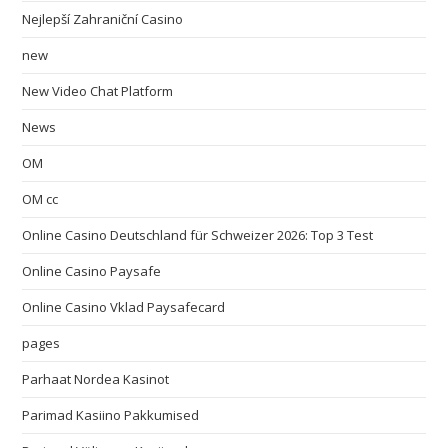
Nejlepší Zahraniční Casino
new
New Video Chat Platform
News
OM
OM cc
Online Casino Deutschland für Schweizer 2026: Top 3 Test
Online Casino Paysafe
Online Casino Vklad Paysafecard
pages
Parhaat Nordea Kasinot
Parimad Kasiino Pakkumised