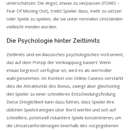
unterschätzen: Die Angst, etwas zu verpassen (FOMO –
Fear Of Missing Out), treibt Spieler dazu, mehr zu setzen
oder Spiele zu spielen, die sie unter normalen Umständen
vielleicht meiden würden.
Die Psychologie hinter Zeitlimits
Zeitlimits sind ein klassisches psychologisches Instrument,
das auf dem Prinzip der Verknappung basiert. Wenn
etwas begrenzt verfügbar ist, wird es als wertvoller
wahrgenommen. Im Kontext von Online-Casinos verstärkt
dies die Attraktivität des Bonus, zwingt aber gleichzeitig
den Spieler zu einer schnelleren Entscheidungsfindung.
Diese Dringlichkeit kann dazu führen, dass Spieler ihre
üblichen Spielstrategien über Bord werfen und sich auf
schnellere, potenziell riskantere Spiele konzentrieren, um
die Umsatzanforderungen innerhalb des vorgegebenen