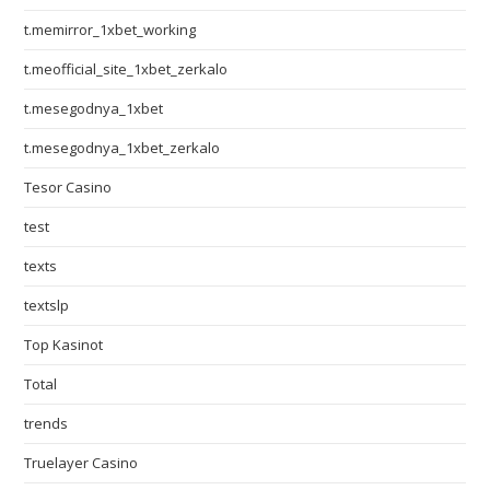
t.memirror_1xbet_working
t.meofficial_site_1xbet_zerkalo
t.mesegodnya_1xbet
t.mesegodnya_1xbet_zerkalo
Tesor Casino
test
texts
textslp
Top Kasinot
Total
trends
Truelayer Casino