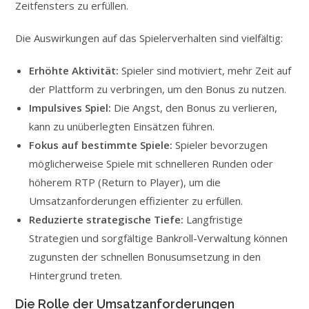
Zeitfensters zu erfüllen.
Die Auswirkungen auf das Spielerverhalten sind vielfältig:
Erhöhte Aktivität:
Spieler sind motiviert, mehr Zeit auf
der Plattform zu verbringen, um den Bonus zu nutzen.
Impulsives Spiel:
Die Angst, den Bonus zu verlieren,
kann zu unüberlegten Einsätzen führen.
Fokus auf bestimmte Spiele:
Spieler bevorzugen
möglicherweise Spiele mit schnelleren Runden oder
höherem RTP (Return to Player), um die
Umsatzanforderungen effizienter zu erfüllen.
Reduzierte strategische Tiefe:
Langfristige
Strategien und sorgfältige Bankroll-Verwaltung können
zugunsten der schnellen Bonusumsetzung in den
Hintergrund treten.
Die Rolle der Umsatzanforderungen