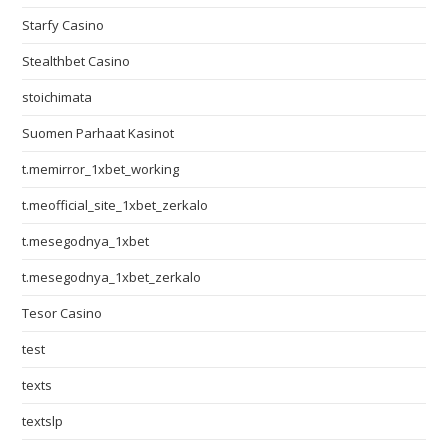
Starfy Casino
Stealthbet Casino
stoichimata
Suomen Parhaat Kasinot
t.memirror_1xbet_working
t.meofficial_site_1xbet_zerkalo
t.mesegodnya_1xbet
t.mesegodnya_1xbet_zerkalo
Tesor Casino
test
texts
textslp