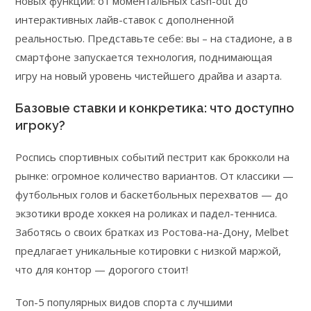
новых функций: от моментальных cash-out до
интерактивных лайв-ставок с дополненной
реальностью. Представьте себе: вы – на стадионе, а в
смартфоне запускается технология, поднимающая
игру на новый уровень чистейшего драйва и азарта.
Базовые ставки и конкретика: что доступно
игроку?
Роспись спортивных событий пестрит как брокколи на
рынке: огромное количество вариантов. От классики —
футбольных голов и баскетбольных перехватов — до
экзотики вроде хоккея на роликах и падел-тенниса.
Заботясь о своих братках из Ростова-на-Дону, Melbet
предлагает уникальные котировки с низкой маржой,
что для контор — дорогого стоит!
Топ-5 популярных видов спорта с лучшими