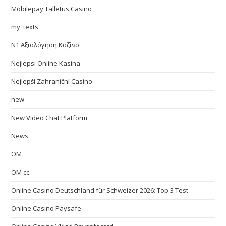
Mobilepay Talletus Casino
my_texts
N1 Αξιολόγηση Καζίνο
Nejlepsi Online Kasina
Nejlepší Zahraniční Casino
new
New Video Chat Platform
News
OM
OM cc
Online Casino Deutschland für Schweizer 2026: Top 3 Test
Online Casino Paysafe