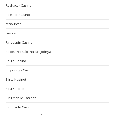
Redracer Casino
Reelson Casino
resources
review
Ringospin Casino
riobet_zerkalo_na_segodnya
Roulo Casino
Royaldogs Casino
Siirto Kasinot
Siru Kasinot
Siru Mobile Kasinot
Slotorado Casino