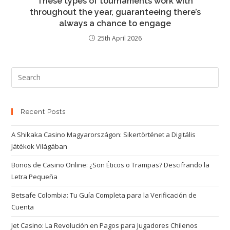
These types of tournaments work with
throughout the year, guaranteeing there’s
always a chance to engage
25th April 2026
Recent Posts
A Shikaka Casino Magyarországon: Sikertörténet a Digitális
Játékok Világában
Bonos de Casino Online: ¿Son Éticos o Trampas? Descifrando la
Letra Pequeña
Betsafe Colombia: Tu Guía Completa para la Verificación de
Cuenta
Jet Casino: La Revolución en Pagos para Jugadores Chilenos