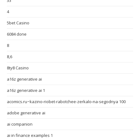
33
4
5bet Casino
6084 done
8
8,6
8ty8 Casino
a16z generative ai
a16z generative ai 1
acomics.ru~kazino-riobet-rabotchee-zerkalo-na-segodnya 100
adobe generative ai
ai companion
ai in finance examples 1