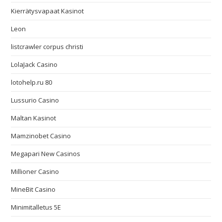
Kierrätysvapaat Kasinot
Leon
listcrawler corpus christi
LolaJack Casino
lotohelp.ru 80
Lussurio Casino
Maltan Kasinot
Mamzinobet Casino
Megapari New Casinos
Millioner Casino
MineBit Casino
Minimitalletus 5E