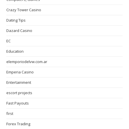
Crazy Tower Сasino
Dating Tips
Dazard Casino
EC
Education
elemporiodelvw.com.ar
Emperia Casino
Entertainment
escort projects
Fast Payouts
first
Forex Trading