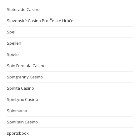
Slotorado Casino
Slovenské Casino Pro České Hráče
Spei
Spellen
Spiele
Spin Formula Casino
Spingranny Casino
Spinita Casino
SpinLynx Casino
Spinmama
SpinRain Casino
sportsbook