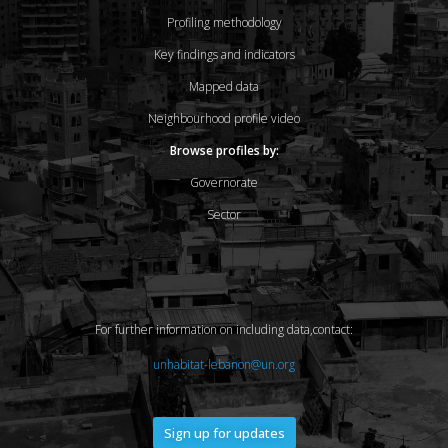
Profiling methodology
Key findings and indicators
Mapped data
Neighbourhood profile video
Browse profiles by:
Governorate
Sector
For further information on including data,contact:
unhabitat-lebanon@un.org
Sign up for updates