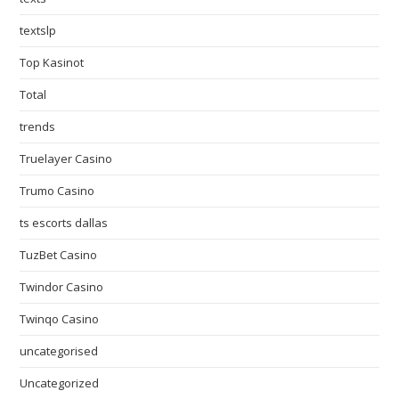
textslp
Top Kasinot
Total
trends
Truelayer Casino
Trumo Casino
ts escorts dallas
TuzBet Casino
Twindor Casino
Twinqo Casino
uncategorised
Uncategorized