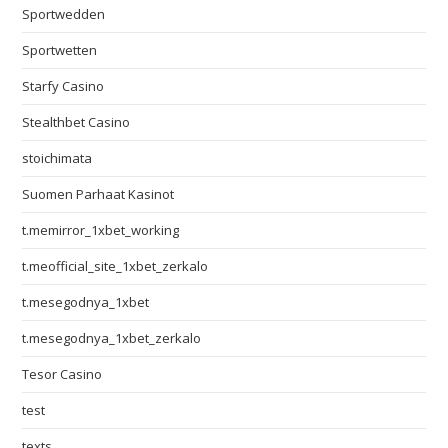
Sportwedden
Sportwetten
Starfy Casino
Stealthbet Casino
stoichimata
Suomen Parhaat Kasinot
t.memirror_1xbet_working
t.meofficial_site_1xbet_zerkalo
t.mesegodnya_1xbet
t.mesegodnya_1xbet_zerkalo
Tesor Casino
test
texts