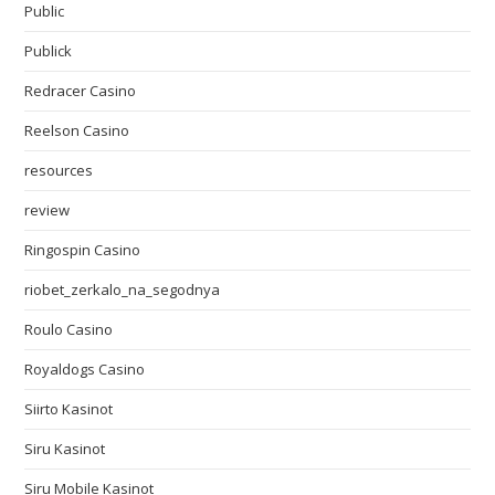
Public
Publick
Redracer Casino
Reelson Casino
resources
review
Ringospin Casino
riobet_zerkalo_na_segodnya
Roulo Casino
Royaldogs Casino
Siirto Kasinot
Siru Kasinot
Siru Mobile Kasinot