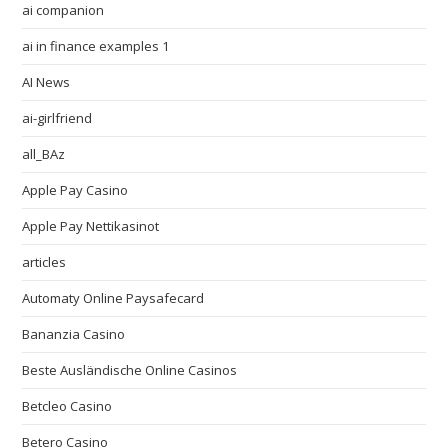
ai companion
ai in finance examples 1
AI News
ai-girlfriend
all_BAz
Apple Pay Casino
Apple Pay Nettikasinot
articles
Automaty Online Paysafecard
Bananzia Casino
Beste Ausländische Online Casinos
Betcleo Casino
Betero Casino