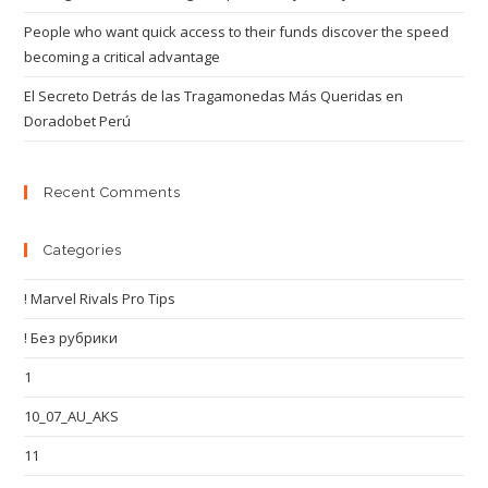
People who want quick access to their funds discover the speed
becoming a critical advantage
El Secreto Detrás de las Tragamonedas Más Queridas en
Doradobet Perú
Recent Comments
Categories
! Marvel Rivals Pro Tips
! Без рубрики
1
10_07_AU_AKS
11