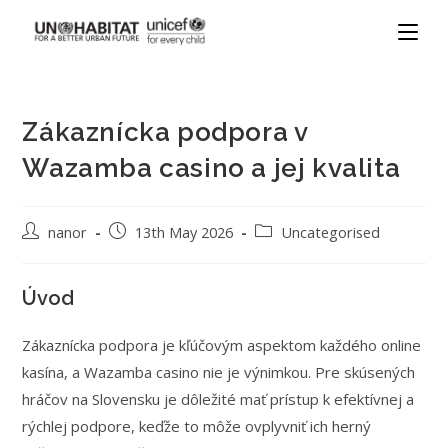
Zákaznícka podpora v
Wazamba casino a jej kvalita
nanor
13th May 2026
Uncategorised
Úvod
Zákaznícka podpora je kľúčovým aspektom každého online
kasína, a Wazamba casino nie je výnimkou. Pre skúsených
hráčov na Slovensku je dôležité mať prístup k efektívnej a
rýchlej podpore, keďže to môže ovplyvniť ich herný