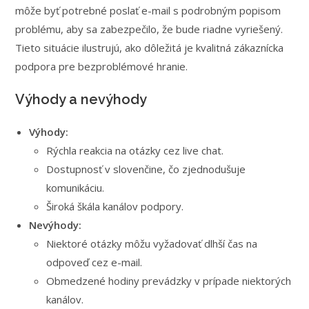
môže byť potrebné poslať e-mail s podrobným popisom
problému, aby sa zabezpečilo, že bude riadne vyriešený.
Tieto situácie ilustrujú, ako dôležitá je kvalitná zákaznícka
podpora pre bezproblémové hranie.
Výhody a nevýhody
Výhody:
Rýchla reakcia na otázky cez live chat.
Dostupnosť v slovenčine, čo zjednodušuje
komunikáciu.
Široká škála kanálov podpory.
Nevýhody:
Niektoré otázky môžu vyžadovať dlhší čas na
odpoveď cez e-mail.
Obmedzené hodiny prevádzky v prípade niektorých
kanálov.