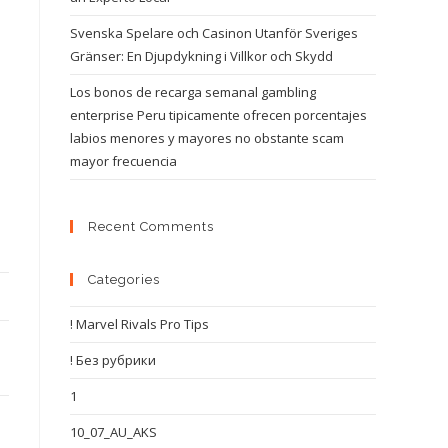
Svenska Spelare och Casinon Utanför Sveriges
Gränser: En Djupdykning i Villkor och Skydd
Los bonos de recarga semanal gambling
enterprise Peru tipicamente ofrecen porcentajes
labios menores y mayores no obstante scam
mayor frecuencia
Recent Comments
Categories
! Marvel Rivals Pro Tips
! Без рубрики
1
10_07_AU_AKS