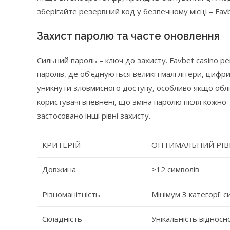
зберігайте резервний код у безпечному місці – Fav
Захист паролю та часте оновлення
Сильний пароль – ключ до захисту. Favbet casino 
паролів, де об’єднуються великі і малі літери, ци
уникнути зловмисного доступу, особливо якщо облік
користувачі впевнені, що зміна паролю після кожно
застосовано інші рівні захисту.
КРИТЕРІЙ
ОПТИМАЛЬНИЙ РІВ
Довжина
≥12 символів
Різноманітність
Мінімум 3 категорії с
Складність
Унікальність відносн