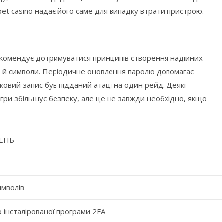
bet casino надає його саме для випадку втрати пристрою.
рекомендує дотримуватися принципів створення надійних
фри й символи. Періодичне оновлення паролю допомагає
овий запис був підданий атаці на один рейд. Деякі
ї гри збільшує безпеку, але це не завжди необхідно, якщо
ЕНЬ
имволів
о інсталірованої програми 2FA