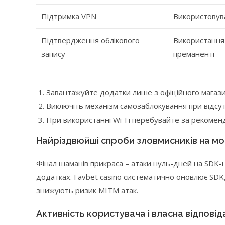
Підтримка VPN
Використовува
Підтвердження облікового
Використання
запису
преманенті
Завантажуйте додатки лише з офіційного магазин
Виключіть механізм самозаблокування при відсут
При використанні Wi-Fi перебувайте за рекоме
Найріздвюйші спроби зловмисників на мо
Фінал шаманів прикраса – атаки нуль-дней на SDK
додатках. Favbet casino систематично оновлює SDK,
знижують ризик MITM атак.
Активність користувача і власна відповід