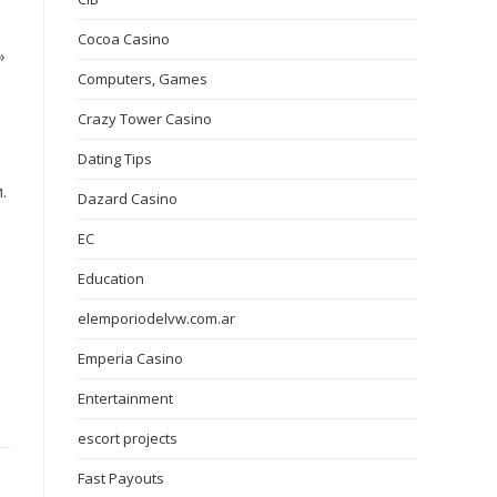
Cocoa Casino
»
Computers, Games
Crazy Tower Сasino
Dating Tips
.
Dazard Casino
EC
Education
elemporiodelvw.com.ar
Emperia Casino
Entertainment
escort projects
Fast Payouts