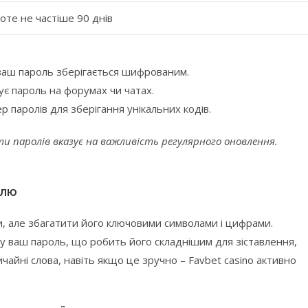
оте не частіше 90 днів
и ваш пароль зберігається шифрованим.
ує пароль на форумах чи чатах.
паролів для зберігання унікальних кодів.
и паролів вказує на важливість регулярного оновлення.
олю
ти, але збагатити його ключовими символами і цифрами.
у ваш пароль, що робить його складнішим для зіставлення,
чайні слова, навіть якщо це зручно – Favbet casino активно