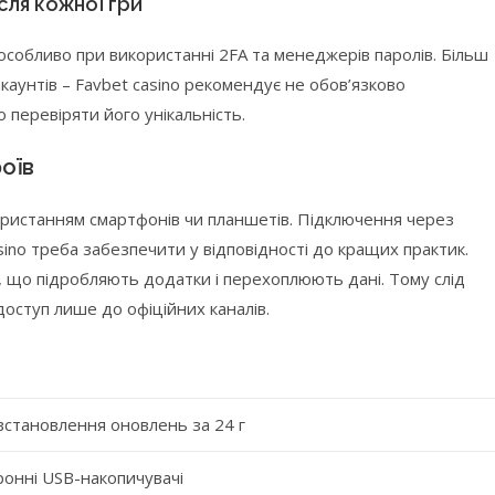
сля кожної гри
особливо при використанні 2FA та менеджерів паролів. Більш
каунтів – Favbet casino рекомендує не обов’язково
 перевіряти його унікальність.
оїв
користанням смартфонів чи планшетів. Підключення через
ino треба забезпечити у відповідності до кращих практик.
, що підробляють додатки і перехоплюють дані. Тому слід
оступ лише до офіційних каналів.
встановлення оновлень за 24 г
онні USB-накопичувачі