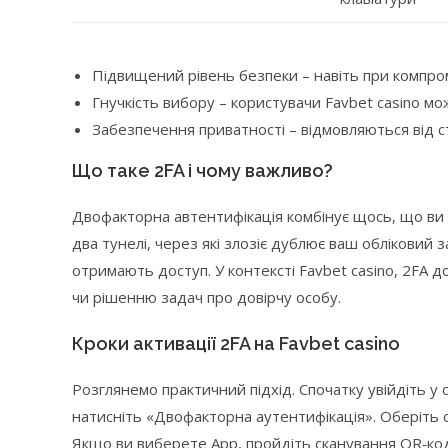
Підвищений рівень безпеки – навіть при компром
Гнучкість вибору – користувачи Favbet casino м
Забезпечення приватності – відмовляються від ст
Що таке 2FA і чому важливо?
Двофакторна автентифікація комбінує щось, що ви з
два тунелі, через які злозіє дублює ваш обліковий 
отримають доступ. У контексті Favbet casino, 2FA 
чи рішенню задач про довірчу особу.
Кроки активації 2FA на Favbet casino
Розглянемо практичний підхід. Спочатку увійдіть у 
натисніть «Двофакторна аутентифікація». Оберіть се
Якщо ви виберете App, пройдіть сканування QR‑код