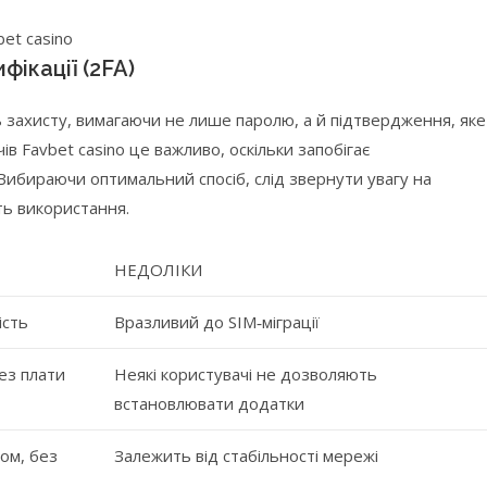
et casino
ікації (2FA)
 захисту, вимагаючи не лише паролю, а й підтвердження, яке
в Favbet casino це важливо, оскільки запобігає
Вибираючи оптимальний спосіб, слід звернути увагу на
ть використання.
НЕДОЛІКИ
ість
Вразливий до SIM‑міграції
ез плати
Неякі користувачі не дозволяють
встановлювати додатки
ом, без
Залежить від стабільності мережі