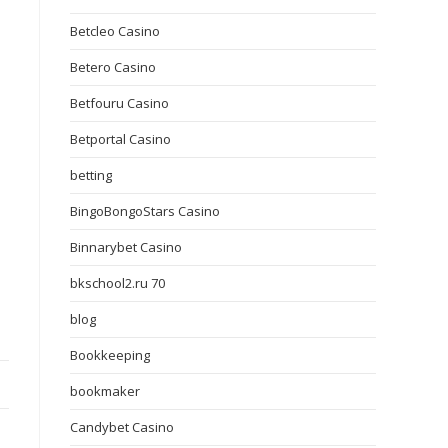
Betcleo Casino
Betero Casino
Betfouru Casino
Betportal Casino
betting
BingoBongoStars Casino
Binnarybet Casino
bkschool2.ru 70
blog
Bookkeeping
bookmaker
Candybet Casino