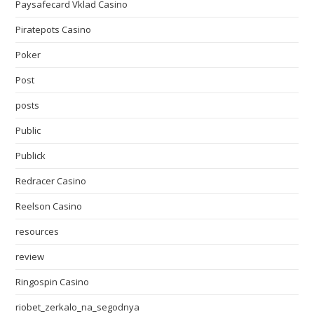
Paysafecard Vklad Casino
Piratepots Casino
Poker
Post
posts
Public
Publick
Redracer Casino
Reelson Casino
resources
review
Ringospin Casino
riobet_zerkalo_na_segodnya