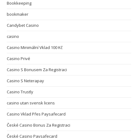
Bookkeeping
bookmaker
Candybet Casino
casino
Casino Minimální Vklad 100 Kč
Casino Privé
Casino S Bonusem Za Registraci
Casino S Neterapay
Casino Trustly
casino utan svensk licens
Casino Vklad Přes Paysafecard
České Casino Bonus Za Registraci
České Casino Paysafecard