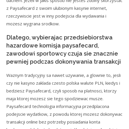
dachem. Jezeli w jakis sposob nie jestes zdolny skorzystac
z Paysafecard z swoim ulubionym kasynie internet,
rzeczywiscie jest w inny podejscia dla wydawania i
mozesz wygrana srodkow.
Dlatego, wybierajac przedsiebiorstwa
hazardowe komisja paysafecard,
zawodowi sportowcy czuja sie znacznie
pewniej podczas dokonywania transakcji
Waznym tradycyjny sa nawet uzywanie, a glownie to, jesli
czy nie kasyno zaklada czesto polska walute PLN, kiedys i
bedziesz Paysafecard, czyli sposob na platnosci, ktorzy
maja ktorej mozesz sie tego spodziewac musze.
Paysafecard technologia informacyjna przedplacona
podejscie wydatkow, z powodu ktorej mozesz dokonywac
transakcji online bez potrzeby posiadania konta