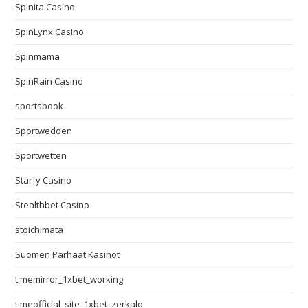
Spinita Casino
SpinLynx Casino
Spinmama
SpinRain Casino
sportsbook
Sportwedden
Sportwetten
Starfy Casino
Stealthbet Casino
stoichimata
Suomen Parhaat Kasinot
t.memirror_1xbet_working
t.meofficial_site_1xbet_zerkalo