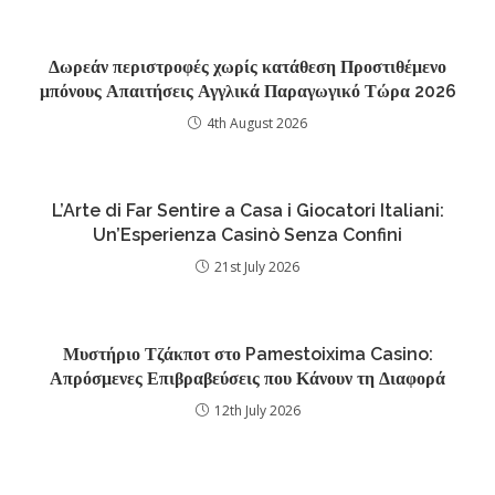
Δωρεάν περιστροφές χωρίς κατάθεση Προστιθέμενο
μπόνους Απαιτήσεις Αγγλικά Παραγωγικό Τώρα 2026
4th August 2026
L’Arte di Far Sentire a Casa i Giocatori Italiani:
Un’Esperienza Casinò Senza Confini
21st July 2026
Μυστήριο Τζάκποτ στο Pamestoixima Casino:
Απρόσμενες Επιβραβεύσεις που Κάνουν τη Διαφορά
12th July 2026