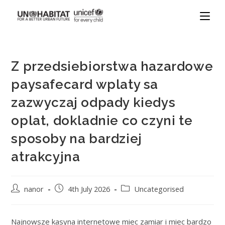
Z przedsiebiorstwa hazardowe
paysafecard wplaty sa
zazwyczaj odpady kiedys
oplat, dokladnie co czyni te
sposoby na bardziej
atrakcyjna
nanor
4th July 2026
Uncategorised
Najnowsze kasyna internetowe miec zamiar i miec bardzo