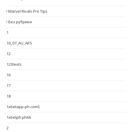
! Marvel Rivals Pro Tips
! Без рубрики
1
10_07_AU_AKS
12
123texts
16
17
18
1xbetapp-ph.com5
1xbetph.ph66
2