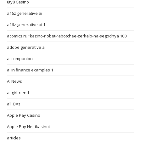
8ty8 Casino
a16z generative ai
a16z generative ai 1
acomics.ru~kazino-riobet-rabotchee-zerkalo-na-segodnya 100
adobe generative ai
ai companion
ai in finance examples 1
AI News
ai-girlfriend
all_BAz
Apple Pay Casino
Apple Pay Nettikasinot
articles