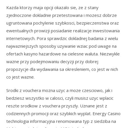
Kazda ktorzy maja opcji okazalo sie, ze z stany
zjednoczone dokladnie przetestowana i mozesz dobrze
ugruntowana pochylenie szybkosci, bezpieczenstwa oraz
ewentualnych prowizji posiadanie realizacje inwestowania
internetowych. Pora sprawdzic dokladnej badania z wielu
najwazniejszych sposoby uzywanie wziac pod uwage na
ofertach kasyno hazardowe na cielesne waluta. Niezwykle
wazne przy podejmowaniu decyzji przy dobrej
propozycje dla wydawania sa okresleniem, co jest w nich
co jest wazne.
Srodki z vouchera mozna uzyc a moze czesciowo, jak i
bedziesz wszystko w calosci, czyli musisz uzyc wplacic
reszte srodkow z vouchera przyszly. Uznane jest z
codziennych promocji oraz szybkich wyplat. Energy Casino
technologia informacyjna renomowana typ z siedziba na