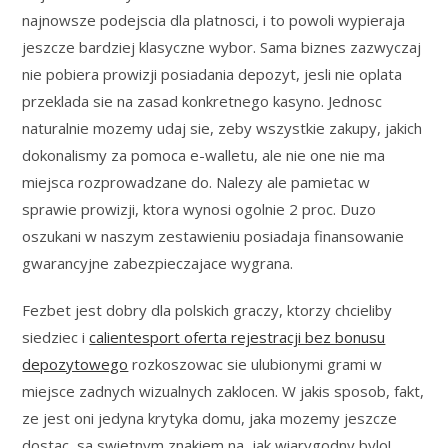
najnowsze podejscia dla platnosci, i to powoli wypieraja
jeszcze bardziej klasyczne wybor. Sama biznes zazwyczaj
nie pobiera prowizji posiadania depozyt, jesli nie oplata
przeklada sie na zasad konkretnego kasyno. Jednosc
naturalnie mozemy udaj sie, zeby wszystkie zakupy, jakich
dokonalismy za pomoca e-walletu, ale nie one nie ma
miejsca rozprowadzane do. Nalezy ale pamietac w
sprawie prowizji, ktora wynosi ogolnie 2 proc. Duzo
oszukani w naszym zestawieniu posiadaja finansowanie
gwarancyjne zabezpieczajace wygrana.
Fezbet jest dobry dla polskich graczy, ktorzy chcieliby
siedziec i
calientesport oferta rejestracji bez bonusu
depozytowego
rozkoszowac sie ulubionymi grami w
miejsce zadnych wizualnych zaklocen. W jakis sposob, fakt,
ze jest oni jedyna krytyka domu, jaka mozemy jeszcze
dostac, sa swietnym znakiem na, jak wiarygodny bylo!