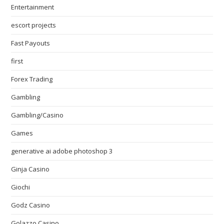
Entertainment
escort projects
Fast Payouts
first
Forex Trading
Gambling
Gambling/Casino
Games
generative ai adobe photoshop 3
Ginja Casino
Giochi
Godz Casino
Golazzo Casino