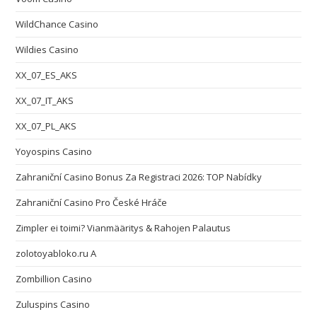
WildChance Casino
Wildies Casino
XX_07_ES_AKS
XX_07_IT_AKS
XX_07_PL_AKS
Yoyospins Casino
Zahraniční Casino Bonus Za Registraci 2026: TOP Nabídky
Zahraniční Casino Pro České Hráče
Zimpler ei toimi? Vianmääritys & Rahojen Palautus
zolotoyabloko.ru A
Zombillion Casino
Zuluspins Casino