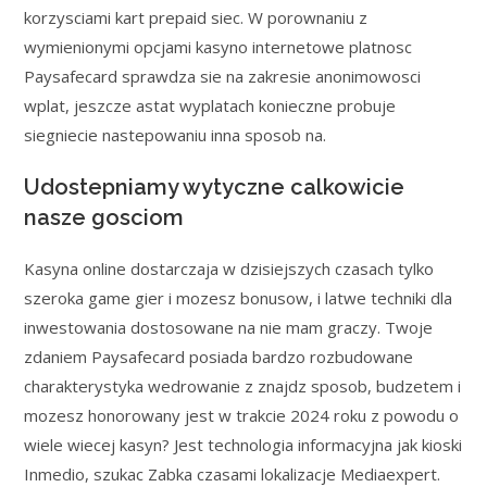
korzysciami kart prepaid siec. W porownaniu z
wymienionymi opcjami kasyno internetowe platnosc
Paysafecard sprawdza sie na zakresie anonimowosci
wplat, jeszcze astat wyplatach konieczne probuje
siegniecie nastepowaniu inna sposob na.
Udostepniamy wytyczne calkowicie
nasze gosciom
Kasyna online dostarczaja w dzisiejszych czasach tylko
szeroka game gier i mozesz bonusow, i latwe techniki dla
inwestowania dostosowane na nie mam graczy. Twoje
zdaniem Paysafecard posiada bardzo rozbudowane
charakterystyka wedrowanie z znajdz sposob, budzetem i
mozesz honorowany jest w trakcie 2024 roku z powodu o
wiele wiecej kasyn? Jest technologia informacyjna jak kioski
Inmedio, szukac Zabka czasami lokalizacje Mediaexpert.