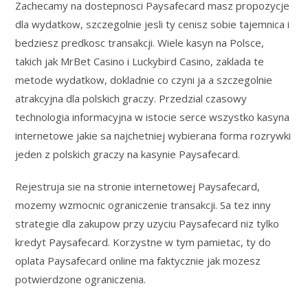
Zachecamy na dostepnosci Paysafecard masz propozycje
dla wydatkow, szczegolnie jesli ty cenisz sobie tajemnica i
bedziesz predkosc transakcji. Wiele kasyn na Polsce,
takich jak MrBet Casino i Luckybird Casino, zaklada te
metode wydatkow, dokladnie co czyni ja a szczegolnie
atrakcyjna dla polskich graczy. Przedzial czasowy
technologia informacyjna w istocie serce wszystko kasyna
internetowe jakie sa najchetniej wybierana forma rozrywki
jeden z polskich graczy na kasynie Paysafecard.
Rejestruja sie na stronie internetowej Paysafecard,
mozemy wzmocnic ograniczenie transakcji. Sa tez inny
strategie dla zakupow przy uzyciu Paysafecard niz tylko
kredyt Paysafecard. Korzystne w tym pamietac, ty do
oplata Paysafecard online ma faktycznie jak mozesz
potwierdzone ograniczenia.