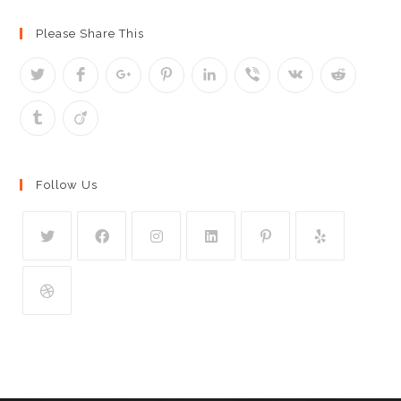
Please Share This
Follow Us