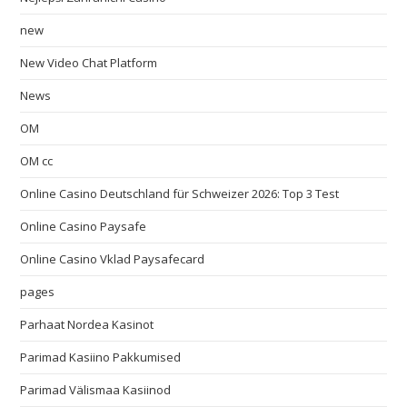
new
New Video Chat Platform
News
OM
OM cc
Online Casino Deutschland für Schweizer 2026: Top 3 Test
Online Casino Paysafe
Online Casino Vklad Paysafecard
pages
Parhaat Nordea Kasinot
Parimad Kasiino Pakkumised
Parimad Välismaa Kasiinod