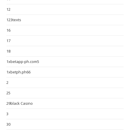
12
123texts
16
17
18
1xbetapp-ph.com5
1xbetph.ph66
2
25
29black Casino
3
30