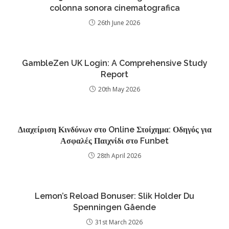
colonna sonora cinematografica
26th June 2026
GambleZen UK Login: A Comprehensive Study
Report
20th May 2026
Διαχείριση Κινδύνων στο Online Στοίχημα: Οδηγός για
Ασφαλές Παιχνίδι στο Funbet
28th April 2026
Lemon’s Reload Bonuser: Slik Holder Du
Spenningen Gående
31st March 2026