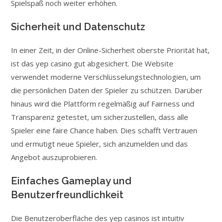
Spielspaß noch weiter erhöhen.
Sicherheit und Datenschutz
In einer Zeit, in der Online-Sicherheit oberste Priorität hat,
ist das yep casino gut abgesichert. Die Website
verwendet moderne Verschlüsselungstechnologien, um
die persönlichen Daten der Spieler zu schützen. Darüber
hinaus wird die Plattform regelmäßig auf Fairness und
Transparenz getestet, um sicherzustellen, dass alle
Spieler eine faire Chance haben. Dies schafft Vertrauen
und ermutigt neue Spieler, sich anzumelden und das
Angebot auszuprobieren.
Einfaches Gameplay und
Benutzerfreundlichkeit
Die Benutzeroberfläche des yep casinos ist intuitiv