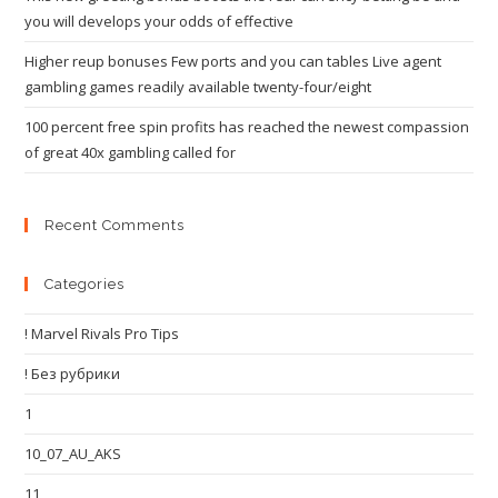
you will develops your odds of effective
Higher reup bonuses Few ports and you can tables Live agent
gambling games readily available twenty-four/eight
100 percent free spin profits has reached the newest compassion
of great 40x gambling called for
Recent Comments
Categories
! Marvel Rivals Pro Tips
! Без рубрики
1
10_07_AU_AKS
11