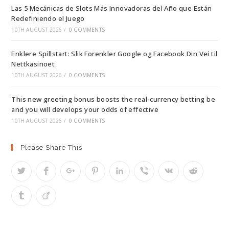
Las 5 Mecánicas de Slots Más Innovadoras del Año que Están
Redefiniendo el Juego
10TH AUGUST 2026
/
0 COMMENTS
Enklere Spillstart: Slik Forenkler Google og Facebook Din Vei til
Nettkasinoet
10TH AUGUST 2026
/
0 COMMENTS
This new greeting bonus boosts the real-currency betting be
and you will develops your odds of effective
10TH AUGUST 2026
/
0 COMMENTS
Please Share This