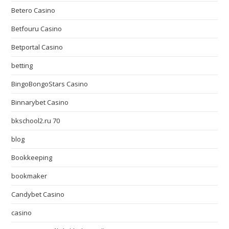
Betero Casino
Betfouru Casino
Betportal Casino
betting
BingoBongoStars Casino
Binnarybet Casino
bkschool2.ru 70
blog
Bookkeeping
bookmaker
Candybet Casino
casino