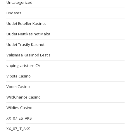
Uncategorized
updates
Uudet Euteller Kasinot
Uudet Nettikasinot Malta
Uudet Trustly Kasinot
Välismaa Kasiinod Eestis
vapingcartstore CA
Vipsta Casino
Voom Casino
WildChance Casino
Wildies Casino
XX_07_ES_AKS
XX_07_IT_AKS