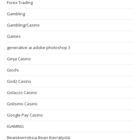
Forex Trading
Gambling
Gambling/Casino
Games
generative ai adobe photoshop 3
Ginja Casino
Giochi
Godz Casino
Golazzo Casino
Golisimo Casino
Google Pay Casino
IGAMING
Ilmaiskierroksia Ilman Kierrätystä