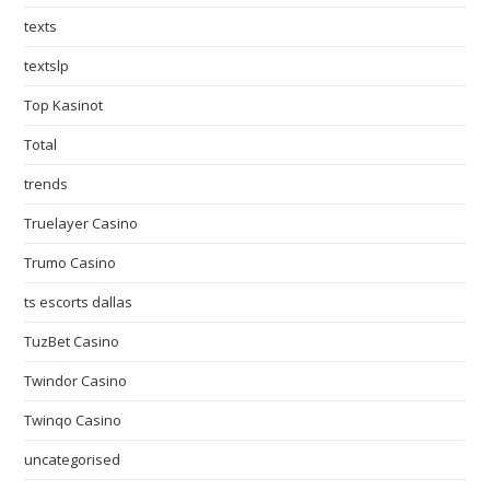
texts
textslp
Top Kasinot
Total
trends
Truelayer Casino
Trumo Casino
ts escorts dallas
TuzBet Casino
Twindor Casino
Twinqo Casino
uncategorised