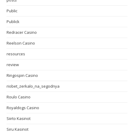
posts
Public
Publick
Redracer Casino
Reelson Casino
resources
review
Ringospin Casino
riobet_zerkalo_na_segodnya
Roulo Casino
Royaldogs Casino
Siirto Kasinot
Siru Kasinot