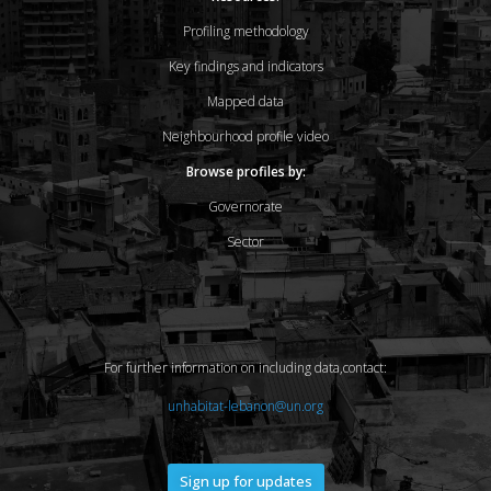
Profiling methodology
Key findings and indicators
Mapped data
Neighbourhood profile video
Browse profiles by:
Governorate
Sector
For further information on including data,contact:
unhabitat-lebanon@un.org
Sign up for updates