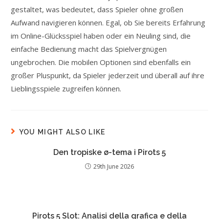
gestaltet, was bedeutet, dass Spieler ohne großen
Aufwand navigieren können. Egal, ob Sie bereits Erfahrung
im Online-Glücksspiel haben oder ein Neuling sind, die
einfache Bedienung macht das Spielvergnügen
ungebrochen. Die mobilen Optionen sind ebenfalls ein
großer Pluspunkt, da Spieler jederzeit und überall auf ihre
Lieblingsspiele zugreifen können.
YOU MIGHT ALSO LIKE
Den tropiske ø-tema i Pirots 5
29th June 2026
Pirots 5 Slot: Analisi della grafica e della