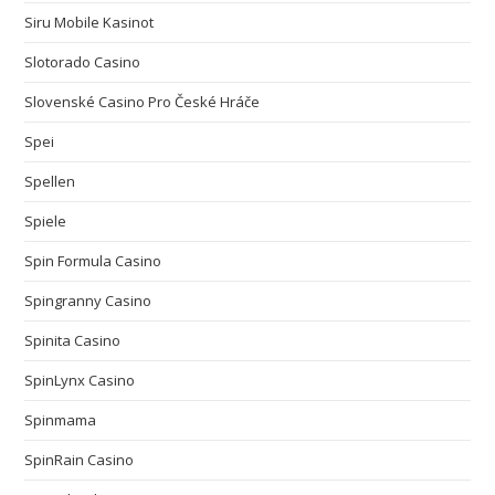
Siru Mobile Kasinot
Slotorado Casino
Slovenské Casino Pro České Hráče
Spei
Spellen
Spiele
Spin Formula Casino
Spingranny Casino
Spinita Casino
SpinLynx Casino
Spinmama
SpinRain Casino