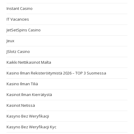
Instant Casino
IT Vacancies
JetSetSpins Casino
Jeux
JSlotz Casino
Kaikki Nettikasinot Malta
Kasino Ilman Rekisteröitymistä 2026 – TOP 3 Suomessa
Kasino Ilman Tiliä
Kasinot Ilman Kierrätystä
Kasinot Netissä
Kasyno Bez Weryfikacji
Kasyno Bez Weryfikacji Kyc