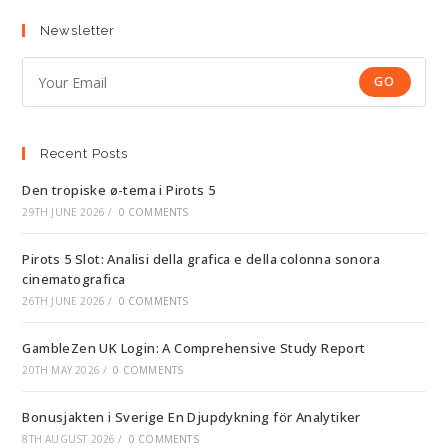
Newsletter
GO
Recent Posts
Den tropiske ø-tema i Pirots 5
29TH JUNE 2026
/
0 COMMENTS
Pirots 5 Slot: Analisi della grafica e della colonna sonora
cinematografica
26TH JUNE 2026
/
0 COMMENTS
GambleZen UK Login: A Comprehensive Study Report
20TH MAY 2026
/
0 COMMENTS
Bonusjakten i Sverige En Djupdykning för Analytiker
8TH AUGUST 2026
/
0 COMMENTS