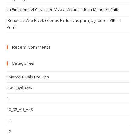
La Emoción del Casino en Vivo al Alcance de tu Mano en Chile
¡Bonos de Alto Nivel: Ofertas Exclusivas para Jugadores VIP en
Perú!
Recent Comments
Categories
! Marvel Rivals Pro Tips
! Без рубрики
1
10_07_AU_AKS
11
12