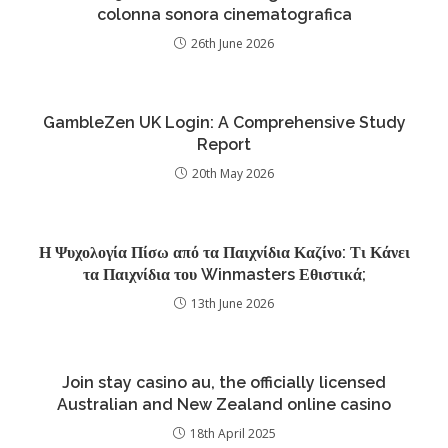
colonna sonora cinematografica
26th June 2026
GambleZen UK Login: A Comprehensive Study
Report
20th May 2026
Η Ψυχολογία Πίσω από τα Παιχνίδια Καζίνο: Τι Κάνει
τα Παιχνίδια του Winmasters Εθιστικά;
13th June 2026
Join stay casino au, the officially licensed
Australian and New Zealand online casino
18th April 2025