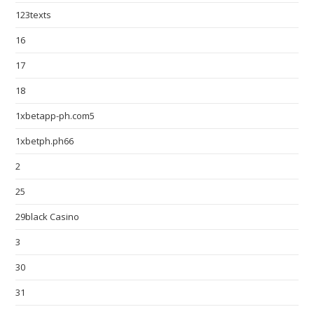
123texts
16
17
18
1xbetapp-ph.com5
1xbetph.ph66
2
25
29black Casino
3
30
31