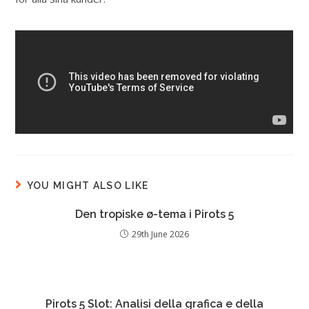
YOU MIGHT ALSO LIKE
Den tropiske ø-tema i Pirots 5
29th June 2026
Pirots 5 Slot: Analisi della grafica e della