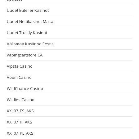
Uudet Euteller Kasinot
Uudet Nettikasinot Malta
Uudet Trustly Kasinot
Välismaa Kasiinod Eestis
vapingcartstore CA
Vipsta Casino
Voom Casino
WildChance Casino
Wildies Casino
XX_07_ES_AKS
XX_07_IT_AKS
XX_07_PL_AKS