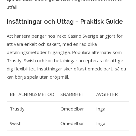
utfall.
Insättningar och Uttag – Praktisk Guide
Att hantera pengar hos Yako Casino Sverige är gjort för
att vara enkelt och säkert, med en rad olika
betalningsmetoder tillgängliga. Populära alternativ som
Trustly, Swish och kortbetalningar accepteras för att ge
dig flexibilitet. Insättningar sker oftast omedelbart, så du
kan börja spela utan dröjsmål.
BETALNINGSMETOD
SNABBHET
AVGIFTER
Trustly
Omedelbar
Inga
Swish
Omedelbar
Inga