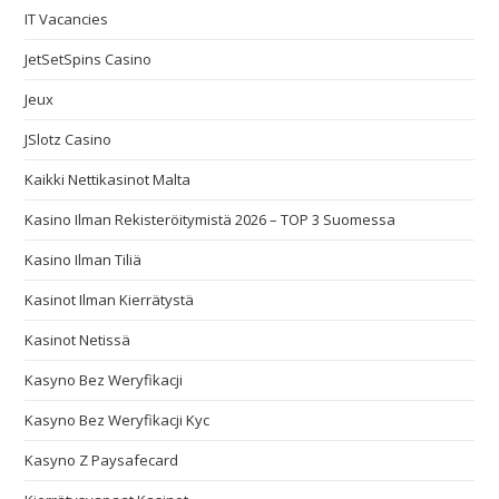
IT Vacancies
JetSetSpins Casino
Jeux
JSlotz Casino
Kaikki Nettikasinot Malta
Kasino Ilman Rekisteröitymistä 2026 – TOP 3 Suomessa
Kasino Ilman Tiliä
Kasinot Ilman Kierrätystä
Kasinot Netissä
Kasyno Bez Weryfikacji
Kasyno Bez Weryfikacji Kyc
Kasyno Z Paysafecard