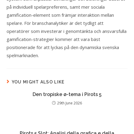
på individuell spelarpreferens, samt mer sociala
gamification-element som främjar interaktion mellan
spelare. För branschanalytiker är det tydligt att
operatörer som investerar i genomtänkta och ansvarsfulla
gamification-strategier kommer att vara bäst
positionerade för att lyckas på den dynamiska svenska
spelmarknaden.
YOU MIGHT ALSO LIKE
Den tropiske ø-tema i Pirots 5
29th June 2026
Pirots 5 Slot: Analisi della grafica e della