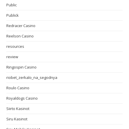
Public
Publick
Redracer Casino
Reelson Casino
resources
review
Ringospin Casino
riobet_zerkalo_na_segodnya
Roulo Casino
Royaldogs Casino
Siirto Kasinot
Siru Kasinot