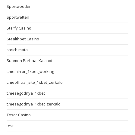
Sportwedden
Sportwetten
Starfy Casino
Stealthbet Casino
stoichimata
Suomen Parhaat Kasinot
t.memirror_1xbet_working
t.meofficial_site_1xbet_zerkalo
t.mesegodnya_1xbet
t.mesegodnya_1xbet_zerkalo
Tesor Casino
test