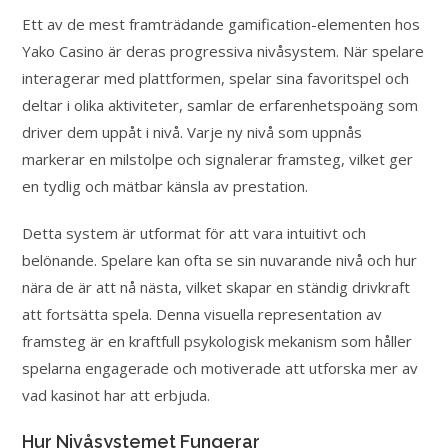
Ett av de mest framträdande gamification-elementen hos
Yako Casino är deras progressiva nivåsystem. När spelare
interagerar med plattformen, spelar sina favoritspel och
deltar i olika aktiviteter, samlar de erfarenhetspoäng som
driver dem uppåt i nivå. Varje ny nivå som uppnås
markerar en milstolpe och signalerar framsteg, vilket ger
en tydlig och mätbar känsla av prestation.
Detta system är utformat för att vara intuitivt och
belönande. Spelare kan ofta se sin nuvarande nivå och hur
nära de är att nå nästa, vilket skapar en ständig drivkraft
att fortsätta spela. Denna visuella representation av
framsteg är en kraftfull psykologisk mekanism som håller
spelarna engagerade och motiverade att utforska mer av
vad kasinot har att erbjuda.
Hur Nivåsystemet Fungerar