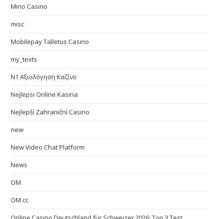
Mino Casino
misc
Mobilepay Talletus Casino
my_texts
N1 Αξιολόγηση Καζίνο
Nejlepsi Online Kasina
Nejlepší Zahraniční Casino
new
New Video Chat Platform
News
OM
OM cc
Online Casino Deutschland für Schweizer 2026: Top 3 Test