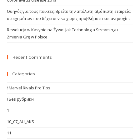
Coronavirus disease 2019
Οδηγός για τους παίκτες: Βρείτε την απόλυτη αξιόπιστη εταιρεία
στοιχημάτων που δέχεται visa χωρίς προβλήματα και ανησυχίες
Rewolucja w Kasynie na Żywo: Jak Technologia Streamingu
Zmienia Grę w Polsce
Recent Comments
Categories
! Marvel Rivals Pro Tips
! Без рубрики
1
10_07_AU_AKS
11