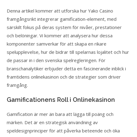
Denna artikel kommer att utforska hur Yako Casino
framgångsrikt integrerar gamification-element, med
särskilt fokus på deras system för nivåer, prestationer
och belöningar. Vi kommer att analysera hur dessa
komponenter samverkar för att skapa en rikare
spelupplevelse, hur de bidrar till spelarnas lojalitet och hur
de passar in i den svenska spelregleringen. För
branschanalytiker erbjuder detta en fascinerande inblick i
framtidens onlinekasinon och de strategier som driver
framgång.
Gamificationens Roll i Onlinekasinon
Gamification är mer än bara att lägga till poäng och
märken. Det är en strategisk användning av
speldesignprinciper för att påverka beteende och öka