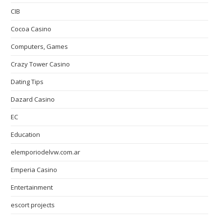
CIB
Cocoa Casino
Computers, Games
Crazy Tower Сasino
Dating Tips
Dazard Casino
EC
Education
elemporiodelvw.com.ar
Emperia Casino
Entertainment
escort projects