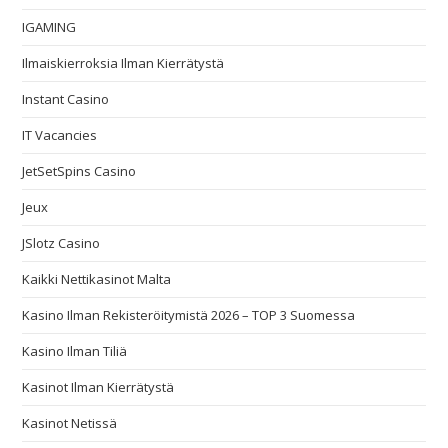
IGAMING
Ilmaiskierroksia Ilman Kierrätystä
Instant Casino
IT Vacancies
JetSetSpins Casino
Jeux
JSlotz Casino
Kaikki Nettikasinot Malta
Kasino Ilman Rekisteröitymistä 2026 – TOP 3 Suomessa
Kasino Ilman Tiliä
Kasinot Ilman Kierrätystä
Kasinot Netissä