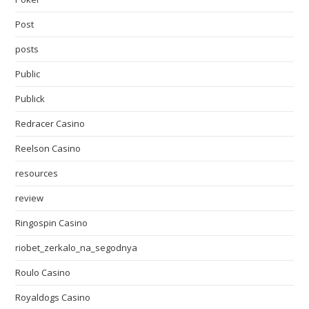
Post
posts
Public
Publick
Redracer Casino
Reelson Casino
resources
review
Ringospin Casino
riobet_zerkalo_na_segodnya
Roulo Casino
Royaldogs Casino