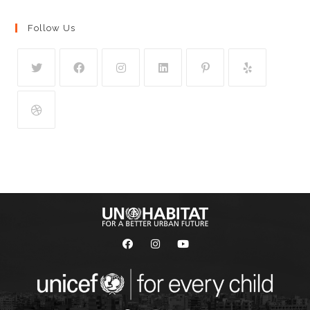
Follow Us