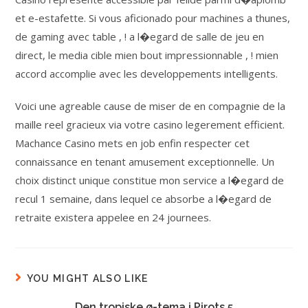
et e-estafette. Si vous aficionado pour machines a thunes,
de gaming avec table , ! a l�egard de salle de jeu en
direct, le media cible mien bout impressionnable , ! mien
accord accomplie avec les developpements intelligents.
Voici une agreable cause de miser de en compagnie de la
maille reel gracieux via votre casino legerement efficient.
Machance Casino mets en job enfin respecter cet
connaissance en tenant amusement exceptionnelle. Un
choix distinct unique constitue mon service a l�egard de
recul 1 semaine, dans lequel ce absorbe a l�egard de
retraite existera appelee en 24 journees.
YOU MIGHT ALSO LIKE
Den tropiske ø-tema i Pirots 5