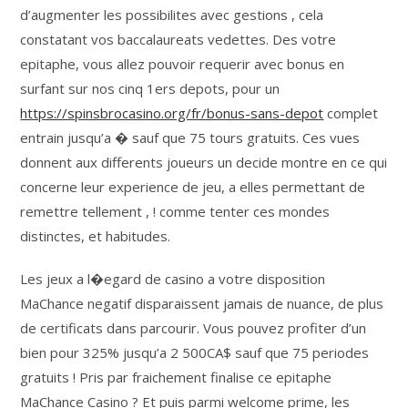
d’augmenter les possibilites avec gestions , cela
constatant vos baccalaureats vedettes. Des votre
epitaphe, vous allez pouvoir requerir avec bonus en
surfant sur nos cinq 1ers depots, pour un
https://spinsbrocasino.org/fr/bonus-sans-depot
complet
entrain jusqu’a � sauf que 75 tours gratuits. Ces vues
donnent aux differents joueurs un decide montre en ce qui
concerne leur experience de jeu, a elles permettant de
remettre tellement , ! comme tenter ces mondes
distinctes, et habitudes.
Les jeux a l�egard de casino a votre disposition
MaChance negatif disparaissent jamais de nuance, de plus
de certificats dans parcourir. Vous pouvez profiter d’un
bien pour 325% jusqu’a 2 500CA$ sauf que 75 periodes
gratuits ! Pris par fraichement finalise ce epitaphe
MaChance Casino ? Et puis parmi welcome prime, les