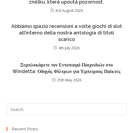
znělku, která upoutá pozornost.
3rd August 2026
Abbiamo spazio recensioni a volte giochi di slot
all’interno della nostra antologia di titoli
scarico
4th July 2026
Ξεμπλοκάρετε τον Εντοπισμό Παιχνιδιών στο
Windetta: Οδηγός Φίλτρων για Έμπειρους Παίκτες
25th May 2026
Recent Posts