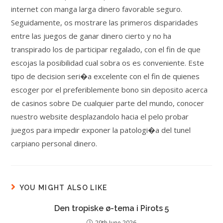
internet con manga larga dinero favorable seguro.
Seguidamente, os mostrare las primeros disparidades
entre las juegos de ganar dinero cierto y no ha
transpirado los de participar regalado, con el fin de que
escojas la posibilidad cual sobra os es conveniente. Este
tipo de decision seri�a excelente con el fin de quienes
escoger por el preferiblemente bono sin deposito acerca
de casinos sobre De cualquier parte del mundo, conocer
nuestro website desplazandolo hacia el pelo probar
juegos para impedir exponer la patologi�a del tunel
carpiano personal dinero.
YOU MIGHT ALSO LIKE
Den tropiske ø-tema i Pirots 5
29th June 2026