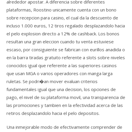
alrededor apostar. A diferencia sobre diferentes
plataformas, Roostino unicamente cuenta con un bono
sobre recepcion para casino, el cual da la descuento de
incluso 1.000 euros, 12 tiros regalado desplazandolo hacia
el pelo explosion directo a 12% de cashback. Los bonos
resultan una gran eleccion cuando tu venta estuviese
escaso, por consiguiente se fabrican con eurillos anadida o
en la barra tiradas gratuito referente a slots sobre niveles
conocidos igual que referente a las superiores casinos
que usan MGA o varios operadores con manga larga
ruletas. Se podri�an mover evaluan criterios
fundamentales igual que una decision, los opciones de
pago, el nivel de su plataforma movil, una transparencia de
las promociones y tambien en la efectividad acerca de las
retiros desplazandolo hacia el pelo depositos.
Una inmejorable modo de efectivamente comprender de