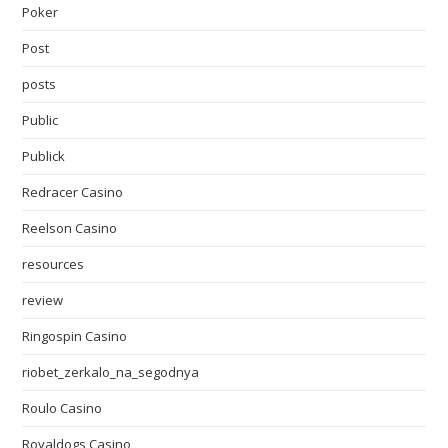
Poker
Post
posts
Public
Publick
Redracer Casino
Reelson Casino
resources
review
Ringospin Casino
riobet_zerkalo_na_segodnya
Roulo Casino
Royaldogs Casino