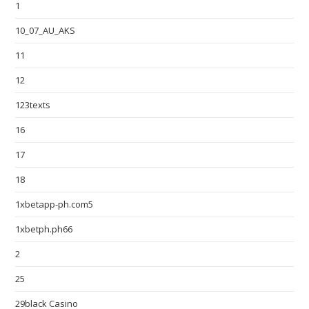
1
10_07_AU_AKS
11
12
123texts
16
17
18
1xbetapp-ph.com5
1xbetph.ph66
2
25
29black Casino