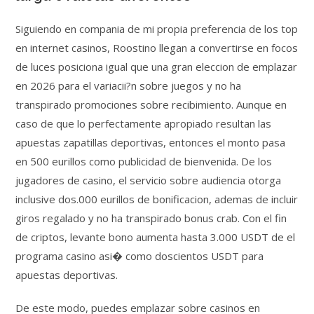
Siguiendo en compania de mi propia preferencia de los top
en internet casinos, Roostino llegan a convertirse en focos
de luces posiciona igual que una gran eleccion de emplazar
en 2026 para el variacii?n sobre juegos y no ha
transpirado promociones sobre recibimiento. Aunque en
caso de que lo perfectamente apropiado resultan las
apuestas zapatillas deportivas, entonces el monto pasa
en 500 eurillos como publicidad de bienvenida. De los
jugadores de casino, el servicio sobre audiencia otorga
inclusive dos.000 eurillos de bonificacion, ademas de incluir
giros regalado y no ha transpirado bonus crab. Con el fin
de criptos, levante bono aumenta hasta 3.000 USDT de el
programa casino asi� como doscientos USDT para
apuestas deportivas.
De este modo, puedes emplazar sobre casinos en