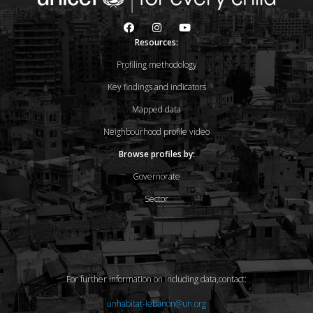
Resources:
Profiling methodology
Key findings and indicators
Mapped data
Neighbourhood profile video
Browse profiles by:
Governorate
Sector
For further information on including data,contact:
unhabitat-lebanon@un.org