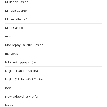
Millioner Casino
MineBit Casino
Minimitalletus 5E
Mino Casino
misc
Mobilepay Talletus Casino
my_texts
N1 Αξιολόγηση Καζίνο
Nejlepsi Online Kasina
Nejlepší Zahraniční Casino
new
New Video Chat Platform
News