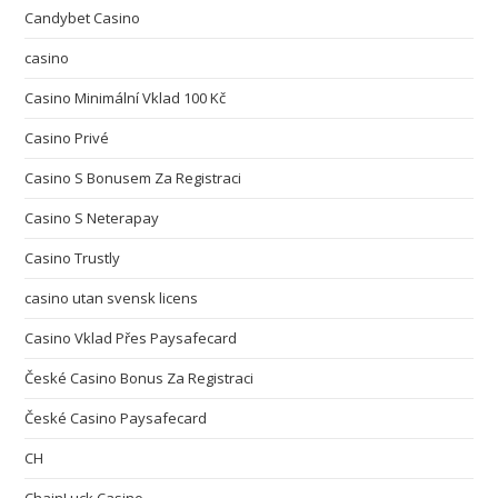
Candybet Casino
casino
Casino Minimální Vklad 100 Kč
Casino Privé
Casino S Bonusem Za Registraci
Casino S Neterapay
Casino Trustly
casino utan svensk licens
Casino Vklad Přes Paysafecard
České Casino Bonus Za Registraci
České Casino Paysafecard
CH