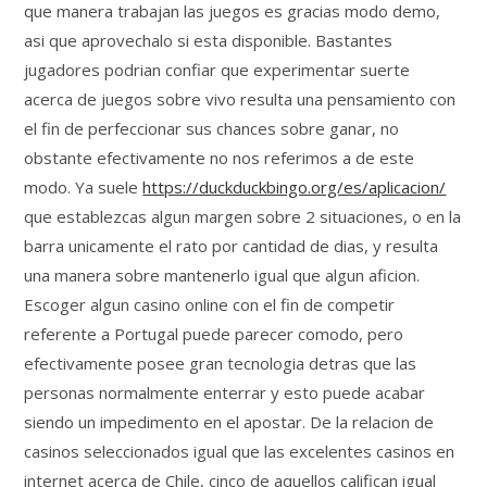
que manera trabajan las juegos es gracias modo demo,
asi que aprovechalo si esta disponible. Bastantes
jugadores podrian confiar que experimentar suerte
acerca de juegos sobre vivo resulta una pensamiento con
el fin de perfeccionar sus chances sobre ganar, no
obstante efectivamente no nos referimos a de este
modo. Ya suele
https://duckduckbingo.org/es/aplicacion/
que establezcas algun margen sobre 2 situaciones, o en la
barra unicamente el rato por cantidad de dias, y resulta
una manera sobre mantenerlo igual que algun aficion.
Escoger algun casino online con el fin de competir
referente a Portugal puede parecer comodo, pero
efectivamente posee gran tecnologia detras que las
personas normalmente enterrar y esto puede acabar
siendo un impedimento en el apostar. De la relacion de
casinos seleccionados igual que las excelentes casinos en
internet acerca de Chile, cinco de aquellos califican igual