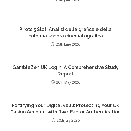
Pirots 5 Slot: Analisi della grafica e della
colonna sonora cinematografica
26th June 2026
GambleZen UK Login: A Comprehensive Study
Report
20th May 2026
Fortifying Your Digital Vault Protecting Your UK
Casino Account with Two-Factor Authentication
20th July 2026