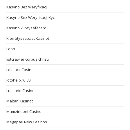
Kasyno Bez Weryfikacji
Kasyno Bez Weryfikacji Kyc
Kasyno Z Paysafecard
Kierrätysvapaat Kasinot
Leon
listcrawler corpus christi
LolaJack Casino
lotohelp.ru 80
Lussurio Casino
Maltan Kasinot
Mamzinobet Casino
Megapari New Casinos