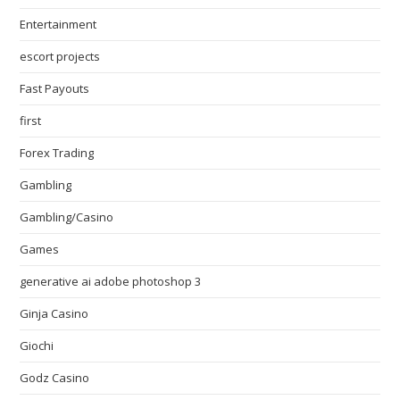
Entertainment
escort projects
Fast Payouts
first
Forex Trading
Gambling
Gambling/Casino
Games
generative ai adobe photoshop 3
Ginja Casino
Giochi
Godz Casino