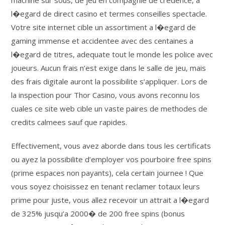
machine sur sous, de jeu en compagnie de credence, a
l�egard de direct casino et termes conseilles spectacle.
Votre site internet cible un assortiment a l�egard de
gaming immense et accidentee avec des centaines a
l�egard de titres, adequate tout le monde les police avec
joueurs. Aucun frais n’est exige dans le salle de jeu, mais
des frais digitale auront la possibilite s’appliquer. Lors de
la inspection pour Thor Casino, vous avons reconnu los
cuales ce site web cible un vaste paires de methodes de
credits calmees sauf que rapides.
Effectivement, vous avez aborde dans tous les certificats
ou ayez la possibilite d’employer vos pourboire free spins
(prime espaces non payants), cela certain journee ! Que
vous soyez choisissez en tenant reclamer totaux leurs
prime pour juste, vous allez recevoir un attrait a l�egard
de 325% jusqu’a 2000� de 200 free spins (bonus