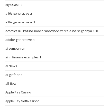
8ty8 Casino
a16z generative ai
a16z generative ai 1
acomics.ru~kazino-riobet-rabotchee-zerkalo-na-segodnya 100
adobe generative ai
ai companion
ai in finance examples 1
AI News
ai-girlfriend
all_BAz
Apple Pay Casino
Apple Pay Nettikasinot