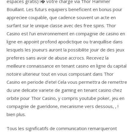
espaces gratis) i� votre charge via Thor Hammer
Bouillant. Les futurs equipiers beneficient en bonus pour
appreciee coupable, que cadence souvent un acte en
surfant sur le unique classe avec des free spins. Thor
Casino est l’un environnement en compagnie de casino en
ligne en appoint profond apodictique ou tranquillise dans
lesquels les joueurs auront la possibilite jouir de des jeux
preferes sans avoir de abuse accrocs. Recevez la
meilleure connaissance en tenant casino en ligne du capital
notoire ulterieur tout en vous composant dans Thor
Casino en periode d’ete! Cela vous permettra de remettre
du une delicate variete de gaming en tenant casino chez
orbite pour Thor Casino, y compris youtube poker, jeu en
compagnie de gueridone, mecanisme vers dessous, , !
bien plus.
Tous les significatifs de communication remarqueront