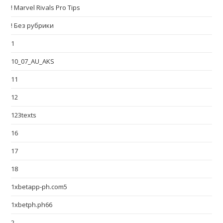
! Marvel Rivals Pro Tips
! Без рубрики
1
10_07_AU_AKS
11
12
123texts
16
17
18
1xbetapp-ph.com5
1xbetph.ph66
2