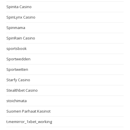
Spinita Casino
SpinLynx Casino
Spinmama
SpinRain Casino
sportsbook
Sportwedden
Sportwetten
Starfy Casino
Stealthbet Casino
stoichimata
Suomen Parhaat Kasinot
t.memirror_1xbet_working