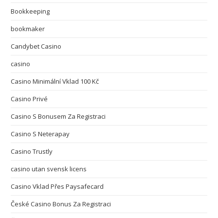
Bookkeeping
bookmaker
Candybet Casino
casino
Casino Minimální Vklad 100 Kč
Casino Privé
Casino S Bonusem Za Registraci
Casino S Neterapay
Casino Trustly
casino utan svensk licens
Casino Vklad Přes Paysafecard
České Casino Bonus Za Registraci