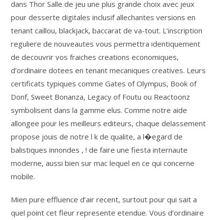
dans Thor Salle de jeu une plus grande choix avec jeux
pour desserte digitales inclusif allechantes versions en
tenant caillou, blackjack, baccarat de va-tout. L’inscription
reguliere de nouveautes vous permettra identiquement
de decouvrir vos fraiches creations economiques,
d’ordinaire dotees en tenant mecaniques creatives. Leurs
certificats typiques comme Gates of Olympus, Book of
Donf, Sweet Bonanza, Legacy of Foutu ou Reactoonz
symbolisent dans la gamme elus. Comme notre aide
allongee pour les meilleurs editeurs, chaque delassement
propose jouis de notre l k de qualite, a l�egard de
balistiques innondes , ! de faire une fiesta internaute
moderne, aussi bien sur mac lequel en ce qui concerne
mobile.
Mien pure effluence d’air recent, surtout pour qui sait a
quel point cet fleur represente etendue. Vous d’ordinaire