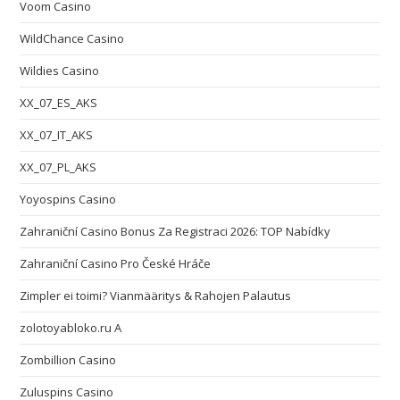
Voom Casino
WildChance Casino
Wildies Casino
XX_07_ES_AKS
XX_07_IT_AKS
XX_07_PL_AKS
Yoyospins Casino
Zahraniční Casino Bonus Za Registraci 2026: TOP Nabídky
Zahraniční Casino Pro České Hráče
Zimpler ei toimi? Vianmääritys & Rahojen Palautus
zolotoyabloko.ru A
Zombillion Casino
Zuluspins Casino