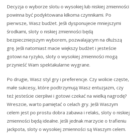
Decyzja o wyborze slotu o wysokiej lub niskiej zmienności
powinna być podyktowana kilkoma czynnikami. Po
pierwsze, Wasz budżet. Jeśli dysponujecie mniejszymi
środkami, sloty o niskiej zmienności będą
bezpieczniejszym wyborem, pozwalającym na dłuższą
grę. Jeśli natomiast macie większy budżet i jesteście
gotowi na ryzyko, sloty o wysokiej zmienności mogą
przynieść Wam spektakularne wygrane.
Po drugie, Wasz styl gry i preferencje. Czy wolicie częste,
małe sukcesy, które podtrzymują Wasz entuzjazm, czy
też jesteście cierpliwi i gotowi czekać na wielką nagrodę?
Wreszcie, warto pamiętać o celach gry. Jeśli Waszym
celem jest po prostu dobra zabawa i relaks, sloty o niskiej
zmienności będą idealne. Jeśli jednak marzycie o trafieniu
jackpota, sloty o wysokiej zmienności są Waszym celem.