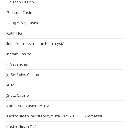
Golazzo Casino
Golisimo Casino
Google Pay Casino
IGAMING
Ilmaiskierroksia Ilman Kierrätystä
Instant Casino
IT Vacancies
JetSetSpins Casino
Jeux
JSlotz Casino
Kaikki Nettikasinot Malta
Kasino Ilman Rekisteröitymistä 2026 – TOP 3 Suomessa
Kasino Ilman Tiliä