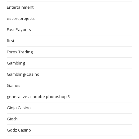
Entertainment
escort projects
Fast Payouts
first
Forex Trading
Gambling
Gambling/Casino
Games
generative ai adobe photoshop 3
Ginja Casino
Giochi
Godz Casino