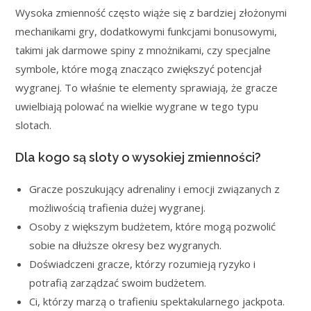
Wysoka zmienność często wiąże się z bardziej złożonymi
mechanikami gry, dodatkowymi funkcjami bonusowymi,
takimi jak darmowe spiny z mnożnikami, czy specjalne
symbole, które mogą znacząco zwiększyć potencjał
wygranej. To właśnie te elementy sprawiają, że gracze
uwielbiają polować na wielkie wygrane w tego typu
slotach.
Dla kogo są sloty o wysokiej zmienności?
Gracze poszukujący adrenaliny i emocji związanych z
możliwością trafienia dużej wygranej.
Osoby z większym budżetem, które mogą pozwolić
sobie na dłuższe okresy bez wygranych.
Doświadczeni gracze, którzy rozumieją ryzyko i
potrafią zarządzać swoim budżetem.
Ci, którzy marzą o trafieniu spektakularnego jackpota.