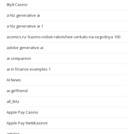
8ty8 Casino
a16z generative ai
a16z generative ai 1
acomics.ru~kazino-riobet-rabotchee-zerkalo-na-segodnya 100
adobe generative ai
ai companion
ai in finance examples 1
AI News
ai-girlfriend
all_BAz
Apple Pay Casino
Apple Pay Nettikasinot
articles