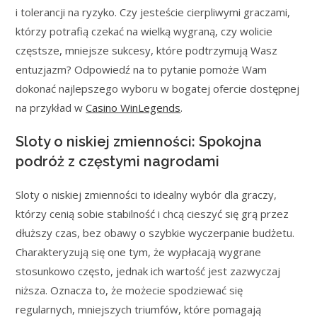
i tolerancji na ryzyko. Czy jesteście cierpliwymi graczami,
którzy potrafią czekać na wielką wygraną, czy wolicie
częstsze, mniejsze sukcesy, które podtrzymują Wasz
entuzjazm? Odpowiedź na to pytanie pomoże Wam
dokonać najlepszego wyboru w bogatej ofercie dostępnej
na przykład w
Casino WinLegends
.
Sloty o niskiej zmienności: Spokojna
podróż z częstymi nagrodami
Sloty o niskiej zmienności to idealny wybór dla graczy,
którzy cenią sobie stabilność i chcą cieszyć się grą przez
dłuższy czas, bez obawy o szybkie wyczerpanie budżetu.
Charakteryzują się one tym, że wypłacają wygrane
stosunkowo często, jednak ich wartość jest zazwyczaj
niższa. Oznacza to, że możecie spodziewać się
regularnych, mniejszych triumfów, które pomagają