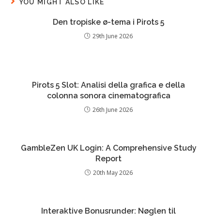
YOU MIGHT ALSO LIKE
Den tropiske ø-tema i Pirots 5
29th June 2026
Pirots 5 Slot: Analisi della grafica e della
colonna sonora cinematografica
26th June 2026
GambleZen UK Login: A Comprehensive Study
Report
20th May 2026
Interaktive Bonusrunder: Nøglen til