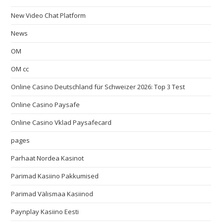
New Video Chat Platform
News
OM
OM cc
Online Casino Deutschland für Schweizer 2026: Top 3 Test
Online Casino Paysafe
Online Casino Vklad Paysafecard
pages
Parhaat Nordea Kasinot
Parimad Kasiino Pakkumised
Parimad Välismaa Kasiinod
Paynplay Kasiino Eesti