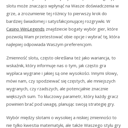
slotu może znacząco wpłynąć na Wasze doświadczenia w
grze, a zrozumienie tej różnicy to pierwszy krok do
bardziej świadomej i satysfakcjonującej rozgrywki. W
Casino WinLegends
znajdziecie bogaty wybór gier, które
pozwolą Wam przetestować obie opcje i wybrać tę, która
najlepiej odpowiada Waszym preferencjom.
Zmienność slotu, często określana też jako wariancja, to
wskaźnik, który informuje nas o tym, jak często gra
wypłaca wygrane i jakiej są one wysokości. Innymi słowy,
mówi nam, czy spodziewać się częstych, ale mniejszych
wygranych, czy rzadszych, ale potencjalnie znacznie
większych sum. To kluczowy parametr, który każdy gracz
powinien brać pod uwagę, planując swoją strategię gry.
Wybór między slotami o wysokiej a niskiej zmienności to
nie tylko kwestia matematyki, ale także Waszego stylu gry