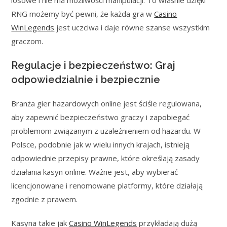
losowe i nie ma możliwości manipulacji. To właśnie dzięki
RNG możemy być pewni, że każda gra w
Casino
WinLegends
jest uczciwa i daje równe szanse wszystkim
graczom.
Regulacje i bezpieczeństwo: Graj
odpowiedzialnie i bezpiecznie
Branża gier hazardowych online jest ściśle regulowana,
aby zapewnić bezpieczeństwo graczy i zapobiegać
problemom związanym z uzależnieniem od hazardu. W
Polsce, podobnie jak w wielu innych krajach, istnieją
odpowiednie przepisy prawne, które określają zasady
działania kasyn online. Ważne jest, aby wybierać
licencjonowane i renomowane platformy, które działają
zgodnie z prawem.
Kasyna takie jak
Casino WinLegends
przykładają dużą