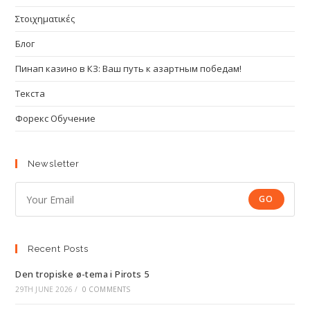
Στοιχηματικές
Блог
Пинап казино в КЗ: Ваш путь к азартным победам!
Текста
Форекс Обучение
Newsletter
GO
Recent Posts
Den tropiske ø-tema i Pirots 5
29TH JUNE 2026
/
0 COMMENTS