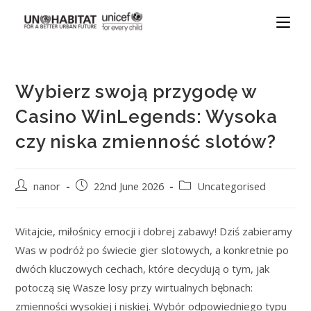
Wybierz swoją przygodę w
Casino WinLegends: Wysoka
czy niska zmienność slotów?
nanor
22nd June 2026
Uncategorised
Witajcie, miłośnicy emocji i dobrej zabawy! Dziś zabieramy
Was w podróż po świecie gier slotowych, a konkretnie po
dwóch kluczowych cechach, które decydują o tym, jak
potoczą się Wasze losy przy wirtualnych bębnach:
zmienności wysokiej i niskiej. Wybór odpowiedniego typu