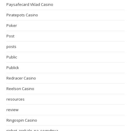
Paysafecard Vklad Casino
Piratepots Casino
Poker
Post
posts
Public
Publick
Redracer Casino
Reelson Casino
resources
review
Ringospin Casino
riobet_zerkalo_na_segodnya