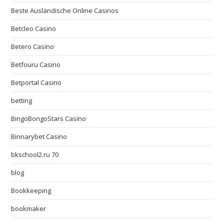
Beste Ausländische Online Casinos
Betcleo Casino
Betero Casino
Betfouru Casino
Betportal Casino
betting
BingoBongoStars Casino
Binnarybet Casino
bkschool2.ru 70
blog
Bookkeeping
bookmaker