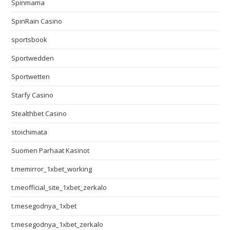
Spinmama
SpinRain Casino
sportsbook
Sportwedden
Sportwetten
Starfy Casino
Stealthbet Casino
stoichimata
Suomen Parhaat Kasinot
t.memirror_1xbet_working
t.meofficial_site_1xbet_zerkalo
t.mesegodnya_1xbet
t.mesegodnya_1xbet_zerkalo