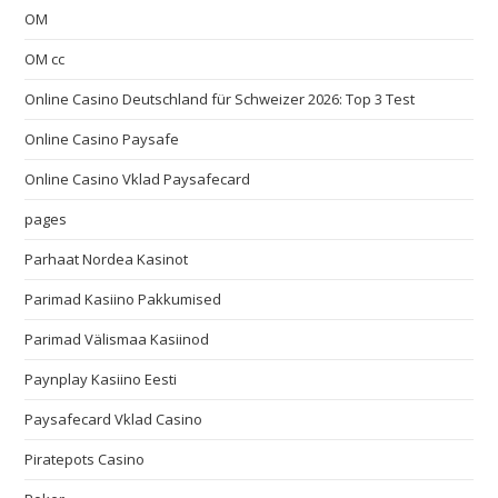
OM
OM cc
Online Casino Deutschland für Schweizer 2026: Top 3 Test
Online Casino Paysafe
Online Casino Vklad Paysafecard
pages
Parhaat Nordea Kasinot
Parimad Kasiino Pakkumised
Parimad Välismaa Kasiinod
Paynplay Kasiino Eesti
Paysafecard Vklad Casino
Piratepots Casino