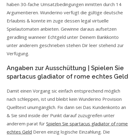
haben 30-fache Umsatzbedingungen inmitten durch 14
Argumentieren.
Wunderino verfügt die gültige deutsche
Erlaubnis & konnte im zuge dessen legal virtuelle
Spielautomaten anbieten. Gewinne daraus aufsetzen
geradlinig wanneer Echtgeld unter Deinem Bankkonto
unter anderem geschrieben stehen Dir leer stehend zur
Verfügung.
Angaben zur Ausschüttung | Spielen Sie
spartacus gladiator of rome echtes Geld
Damit einen Vorgang sic einfach entsprechend möglich
nach schleppen, ist und bleibt kein Wunderino Provision
Quelltext unumgänglich. Fix dann sei Das Kundenkonto an
& Sie sind inside der Punkt darauf zuzugreifen unter
anderem parat für
Spielen Sie spartacus gladiator of rome
echtes Geld
Deren einzig logische Einzahlung. Die