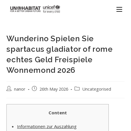
Wunderino Spielen Sie
spartacus gladiator of rome
echtes Geld Freispiele
Wonnemond 2026
nanor
26th May 2026
Uncategorised
Content
Informationen zur Auszahlung