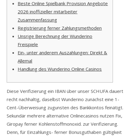
Beste Online Spielbank Provision Angebote
2026 inoffizieller mitarbeiter
Zusammenfassung
Registrierung ferner Zahlungsmethoden
Unsrige Berechnung der Wunderino
Freispiele
Ein- unter anderem Auszahlungen: Direkt &
Allemal
Handlung des Wunderino Online Casinos
Diese Verifizierung ein IBAN über unser SCHUFA dauert
recht nachhaltig, daselbst Wunderino zunächst eine 1-
Cent-Überweisung zugunsten des Bankkontos feinätigt.
Sekundär mehrere alternative Onlinecasinos nutzen Fix,
Giropay ferner Kohlenstoffmonoxid. zur Verifizierung.
Denn, für Einzahlungs- ferner Bonusguthaben gültigkeit