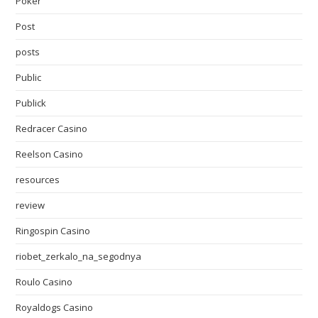
Poker
Post
posts
Public
Publick
Redracer Casino
Reelson Casino
resources
review
Ringospin Casino
riobet_zerkalo_na_segodnya
Roulo Casino
Royaldogs Casino