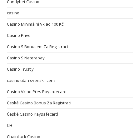
Candybet Casino
casino
Casino Minimální Vklad 100 Kč
Casino Privé
Casino S Bonusem Za Registraci
Casino S Neterapay
Casino Trustly
casino utan svensk licens
Casino Vklad Přes Paysafecard
České Casino Bonus Za Registraci
České Casino Paysafecard
CH
ChainLuck Casino