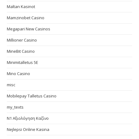
Maltan Kasinot
Mamzinobet Casino
Megapari New Casinos
Millioner Casino
MineBit Casino
Minimitalletus 5E
Mino Casino
misc
Mobilepay Talletus Casino
my_texts
N1 Αξιολόγηση Καζίνο
Nejlepsi Online Kasina