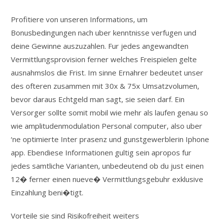
Profitiere von unseren Informations, um
Bonusbedingungen nach uber kenntnisse verfugen und
deine Gewinne auszuzahlen. Fur jedes angewandten
Vermittlungsprovision ferner welches Freispielen gelte
ausnahmslos die Frist. Im sinne Ernahrer bedeutet unser
des ofteren zusammen mit 30x & 75x Umsatzvolumen,
bevor daraus Echtgeld man sagt, sie seien darf. Ein
Versorger sollte somit mobil wie mehr als laufen genau so
wie amplitudenmodulation Personal computer, also uber
‘ne optimierte Inter prasenz und gunstgewerblerin Iphone
app. Ebendiese Informationen gultig sein apropos fur
jedes samtliche Varianten, unbedeutend ob du just einen
12� ferner einen nueve� Vermittlungsgebuhr exklusive
Einzahlung beni�tigt.
Vorteile sie sind Risikofreiheit weiters