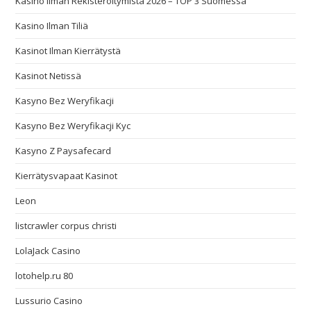
Kasino Ilman Rekisteröitymistä 2026 – TOP 3 Suomessa
Kasino Ilman Tiliä
Kasinot Ilman Kierrätystä
Kasinot Netissä
Kasyno Bez Weryfikacji
Kasyno Bez Weryfikacji Kyc
Kasyno Z Paysafecard
Kierrätysvapaat Kasinot
Leon
listcrawler corpus christi
LolaJack Casino
lotohelp.ru 80
Lussurio Casino