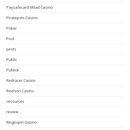
Paysafecard Vklad Casino
Piratepots Casino
Poker
Post
posts
Public
Publick
Redracer Casino
Reelson Casino
resources
review
Ringospin Casino