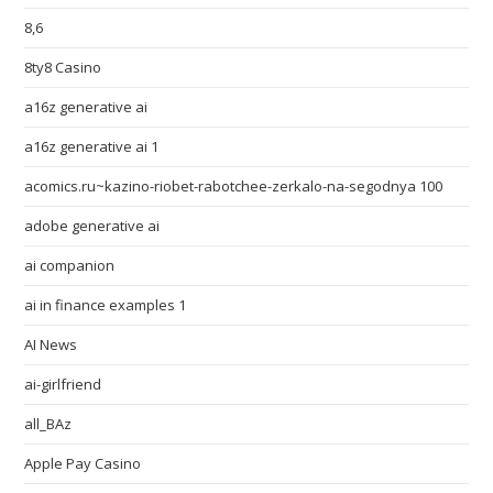
8,6
8ty8 Casino
a16z generative ai
a16z generative ai 1
acomics.ru~kazino-riobet-rabotchee-zerkalo-na-segodnya 100
adobe generative ai
ai companion
ai in finance examples 1
AI News
ai-girlfriend
all_BAz
Apple Pay Casino