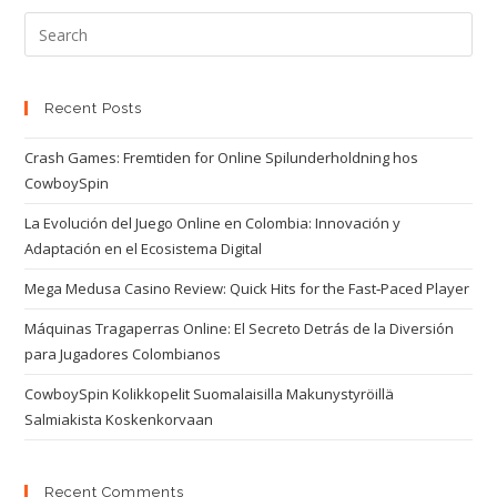
Recent Posts
Crash Games: Fremtiden for Online Spilunderholdning hos
CowboySpin
La Evolución del Juego Online en Colombia: Innovación y
Adaptación en el Ecosistema Digital
Mega Medusa Casino Review: Quick Hits for the Fast‑Paced Player
Máquinas Tragaperras Online: El Secreto Detrás de la Diversión
para Jugadores Colombianos
CowboySpin Kolikkopelit Suomalaisilla Makunystyröillä
Salmiakista Koskenkorvaan
Recent Comments