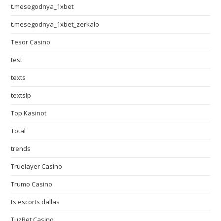
t.mesegodnya_1xbet
t.mesegodnya_1xbet_zerkalo
Tesor Casino
test
texts
textslp
Top Kasinot
Total
trends
Truelayer Casino
Trumo Casino
ts escorts dallas
TuzBet Casino