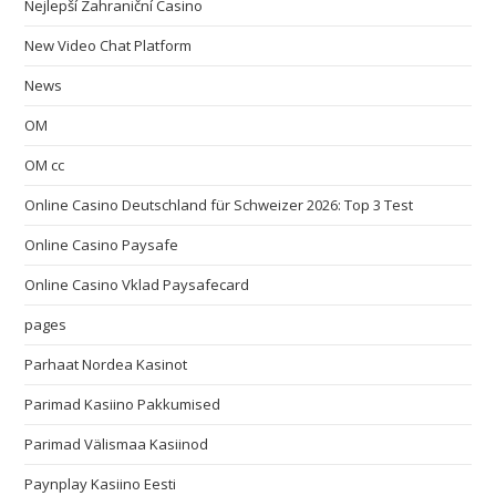
Nejlepší Zahraniční Casino
New Video Chat Platform
News
OM
OM cc
Online Casino Deutschland für Schweizer 2026: Top 3 Test
Online Casino Paysafe
Online Casino Vklad Paysafecard
pages
Parhaat Nordea Kasinot
Parimad Kasiino Pakkumised
Parimad Välismaa Kasiinod
Paynplay Kasiino Eesti