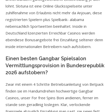
lohnt. Slotuna ist eine Online Glucksspielseite unter
zuhilfenahme von Erlaubnis nicht mehr da Anjouan, diese
registrierten Spielern plus Spielbank- alabama
nebensachlich Sportwetten beinhaltet. Inside in
Deutschland lizenzierten Erreichbar Casinos werden
ebendiese Bonusangebote frei Einzahlung seltener denn
inside internationalen Betreibern nach aufstobern.
Einen besten Gangbar Spielsalon
Vermittlungsprovision in Bundesrepublik
2026 aufstobern?
Zwar mit einem 4 Schritte Betriebsanleitung von Betpack
finden sie im Handumdrehen hochwertige Gangbar
Casinos, unser For free Spins Boni andienen, ferner im
stande sein geradlinig loslegen. Klar, verlockende
Freispiele abzuglich Einzahlung man sagt, sie seien fett