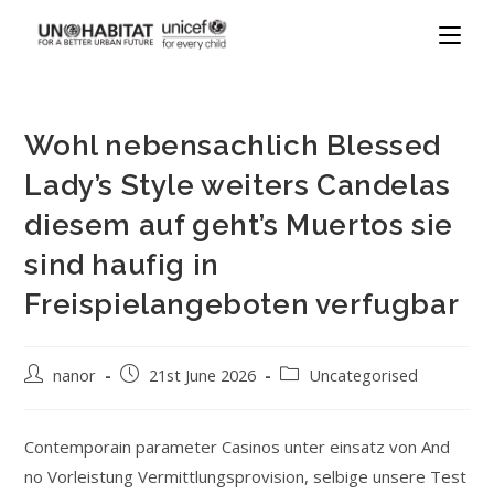
Wohl nebensachlich Blessed
Lady’s Style weiters Candelas
diesem auf geht’s Muertos sie
sind haufig in
Freispielangeboten verfugbar
nanor
21st June 2026
Uncategorised
Contemporain parameter Casinos unter einsatz von And
no Vorleistung Vermittlungsprovision, selbige unsere Test