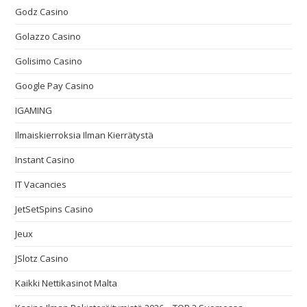
Godz Casino
Golazzo Casino
Golisimo Casino
Google Pay Casino
IGAMING
Ilmaiskierroksia Ilman Kierrätystä
Instant Casino
IT Vacancies
JetSetSpins Casino
Jeux
JSlotz Casino
Kaikki Nettikasinot Malta