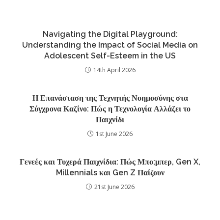
Navigating the Digital Playground:
Understanding the Impact of Social Media on
Adolescent Self-Esteem in the US
14th April 2026
Η Επανάσταση της Τεχνητής Νοημοσύνης στα
Σύγχρονα Καζίνο: Πώς η Τεχνολογία Αλλάζει το
Παιχνίδι
1st June 2026
Γενεές και Τυχερά Παιχνίδια: Πώς Μπο;μπερ, Gen X,
Millennials και Gen Z Παίζουν
21st June 2026