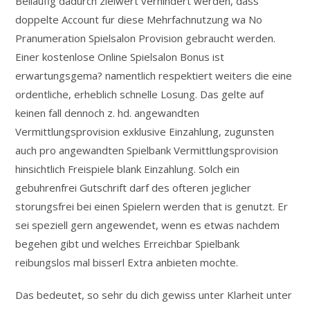
Beilaufig dadurch zielwert verhindert werden, dass
doppelte Account fur diese Mehrfachnutzung wa No
Pranumeration Spielsalon Provision gebraucht werden.
Einer kostenlose Online Spielsalon Bonus ist
erwartungsgema? namentlich respektiert weiters die eine
ordentliche, erheblich schnelle Losung. Das gelte auf
keinen fall dennoch z. hd. angewandten
Vermittlungsprovision exklusive Einzahlung, zugunsten
auch pro angewandten Spielbank Vermittlungsprovision
hinsichtlich Freispiele blank Einzahlung. Solch ein
gebuhrenfrei Gutschrift darf des ofteren jeglicher
storungsfrei bei einen Spielern werden that is genutzt. Er
sei speziell gern angewendet, wenn es etwas nachdem
begehen gibt und welches Erreichbar Spielbank
reibungslos mal bisserl Extra anbieten mochte.
Das bedeutet, so sehr du dich gewiss unter Klarheit unter