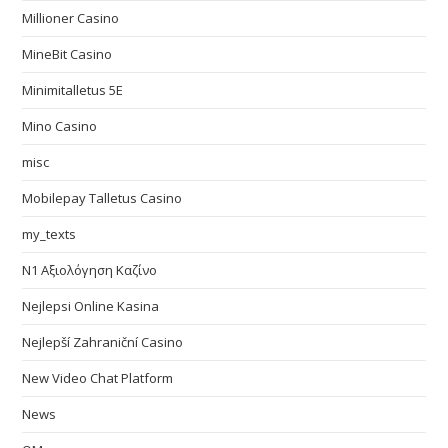
Millioner Casino
MineBit Casino
Minimitalletus 5E
Mino Casino
misc
Mobilepay Talletus Casino
my_texts
N1 Αξιολόγηση Καζίνο
Nejlepsi Online Kasina
Nejlepší Zahraniční Casino
New Video Chat Platform
News