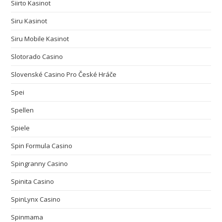
Siirto Kasinot
Siru Kasinot
Siru Mobile Kasinot
Slotorado Casino
Slovenské Casino Pro České Hráče
Spei
Spellen
Spiele
Spin Formula Casino
Spingranny Casino
Spinita Casino
SpinLynx Casino
Spinmama