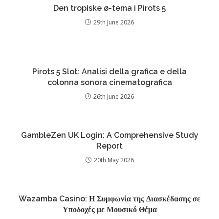
Den tropiske ø-tema i Pirots 5
29th June 2026
Pirots 5 Slot: Analisi della grafica e della
colonna sonora cinematografica
26th June 2026
GambleZen UK Login: A Comprehensive Study
Report
20th May 2026
Wazamba Casino: Η Συμφωνία της Διασκέδασης σε
Υποδοχές με Μουσικό Θέμα