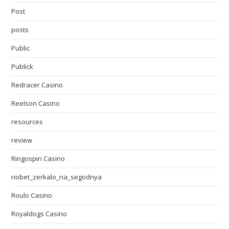
Post
posts
Public
Publick
Redracer Casino
Reelson Casino
resources
review
Ringospin Casino
riobet_zerkalo_na_segodnya
Roulo Casino
Royaldogs Casino