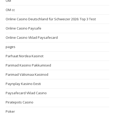
OM
OM cc
Online Casino Deutschland für Schweizer 2026: Top 3 Test
Online Casino Paysafe
Online Casino Vklad Paysafecard
pages
Parhaat Nordea Kasinot
Parimad Kasiino Pakkumised
Parimad Välismaa Kasiinod
Paynplay Kasiino Eesti
Paysafecard Vklad Casino
Piratepots Casino
Poker