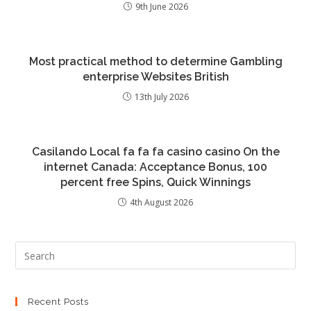
9th June 2026
Most practical method to determine Gambling
enterprise Websites British
13th July 2026
Casilando Local fa fa fa casino casino On the
internet Canada: Acceptance Bonus, 100
percent free Spins, Quick Winnings
4th August 2026
Recent Posts