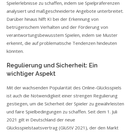
Spielerlebnisse zu schaffen, indem sie Spielpräferenzen
analysiert und maßgeschneiderte Angebote unterbreitet.
Darüber hinaus hilft KI bei der Erkennung von
betrügerischem Verhalten und der Förderung von
verantwortungsbewusstem Spielen, indem sie Muster
erkennt, die auf problematische Tendenzen hindeuten
könnten.
Regulierung und Sicherheit: Ein
wichtiger Aspekt
Mit der wachsenden Popularität des Online-Glücksspiels
ist auch die Notwendigkeit einer strengen Regulierung
gestiegen, um die Sicherheit der Spieler zu gewährleisten
und faire Spielbedingungen zu schaffen. Seit dem 1. Juli
2021 gilt in Deutschland der neue
Glücksspielstaatsvertrag (GlüStV 2021), der den Markt