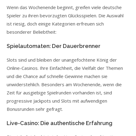
Wenn das Wochenende beginnt, greifen viele deutsche
Spieler zu ihren bevorzugten Glücksspielen. Die Auswahl
ist riesig, doch einige Kategorien erfreuen sich
besonderer Beliebtheit:
Spielautomaten: Der Dauerbrenner
Slots sind und bleiben der unangefochtene König der
Online-Casinos. Ihre Einfachheit, die Vielfalt der Themen
und die Chance auf schnelle Gewinne machen sie
unwiderstehlich. Besonders am Wochenende, wenn die
Zeit für ausgiebige Spielrunden vorhanden ist, sind
progressive Jackpots und Slots mit aufwendigen
Bonusrunden sehr gefragt.
Live-Casino: Die authentische Erfahrung