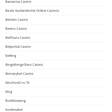
Bananzia Casino
Beste Ausländische Online Casinos
Betcleo Casino
Betero Casino
Betfouru Casino
Betportal Casino
betting
BingoBongoStars Casino
Binnarybet Casino
bkschool2.ru 70
blog
Bookkeeping
bookmaker