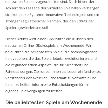
deutschen Spieler zugeschnitten sind. Doch hinter der
schillernden Fassade der virtuellen Spielhallen verbergen
sich komplexe Systeme, innovative Technologien und ein
strenger regulatorischer Rahmen, der den Schutz der
Spieler gewährleisten soll.
Dieser Artikel wirft einen Blick hinter die Kulissen des
deutschen Online-Glücksspiels am Wochenende. Wir
beleuchten die beliebtesten Spiele, die technologischen
Innovationen, die das Spielerlebnis revolutionieren, und
die regulatorischen Aspekte, die für Sicherheit und
Fairness sorgen. Ziel ist es, Ihnen als Leser ein fundiertes
Verständnis der aktuellen Landschaft zu vermitteln und
Ihnen zu helfen, informierte Entscheidungen für Ihr
eigenes Spielvergnügen zu treffen.
Die beliebtesten Spiele am Wochenende