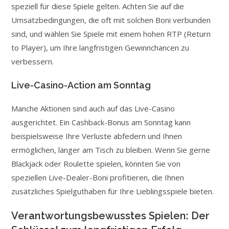
speziell für diese Spiele gelten. Achten Sie auf die
Umsatzbedingungen, die oft mit solchen Boni verbunden
sind, und wählen Sie Spiele mit einem hohen RTP (Return
to Player), um Ihre langfristigen Gewinnchancen zu
verbessern.
Live-Casino-Action am Sonntag
Manche Aktionen sind auch auf das Live-Casino
ausgerichtet. Ein Cashback-Bonus am Sonntag kann
beispielsweise Ihre Verluste abfedern und Ihnen
ermöglichen, länger am Tisch zu bleiben. Wenn Sie gerne
Blackjack oder Roulette spielen, könnten Sie von
speziellen Live-Dealer-Boni profitieren, die Ihnen
zusätzliches Spielguthaben für Ihre Lieblingsspiele bieten.
Verantwortungsbewusstes Spielen: Der