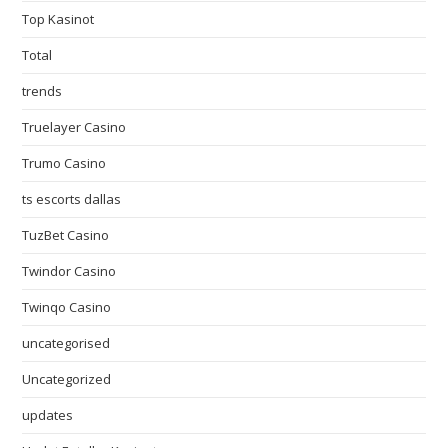
Top Kasinot
Total
trends
Truelayer Casino
Trumo Casino
ts escorts dallas
TuzBet Casino
Twindor Casino
Twinqo Casino
uncategorised
Uncategorized
updates