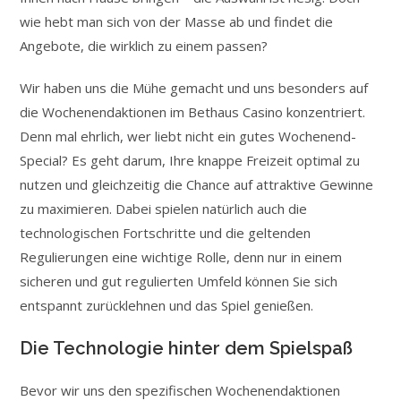
wie hebt man sich von der Masse ab und findet die
Angebote, die wirklich zu einem passen?
Wir haben uns die Mühe gemacht und uns besonders auf
die Wochenendaktionen im Bethaus Casino konzentriert.
Denn mal ehrlich, wer liebt nicht ein gutes Wochenend-
Special? Es geht darum, Ihre knappe Freizeit optimal zu
nutzen und gleichzeitig die Chance auf attraktive Gewinne
zu maximieren. Dabei spielen natürlich auch die
technologischen Fortschritte und die geltenden
Regulierungen eine wichtige Rolle, denn nur in einem
sicheren und gut regulierten Umfeld können Sie sich
entspannt zurücklehnen und das Spiel genießen.
Die Technologie hinter dem Spielspaß
Bevor wir uns den spezifischen Wochenendaktionen