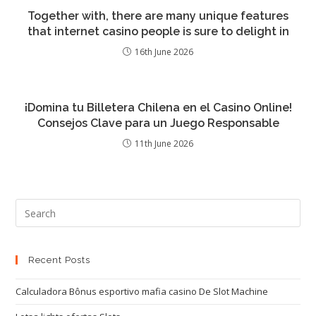
Together with, there are many unique features
that internet casino people is sure to delight in
16th June 2026
¡Domina tu Billetera Chilena en el Casino Online!
Consejos Clave para un Juego Responsable
11th June 2026
Recent Posts
Calculadora Bônus esportivo mafia casino De Slot Machine