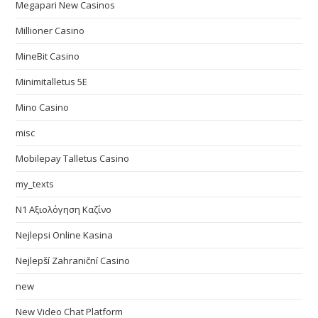
Megapari New Casinos
Millioner Casino
MineBit Casino
Minimitalletus 5E
Mino Casino
misc
Mobilepay Talletus Casino
my_texts
N1 Αξιολόγηση Καζίνο
Nejlepsi Online Kasina
Nejlepší Zahraniční Casino
new
New Video Chat Platform