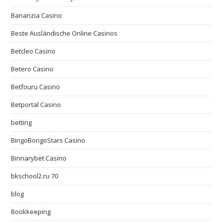
Bananzia Casino
Beste Ausländische Online Casinos
Betcleo Casino
Betero Casino
Betfouru Casino
Betportal Casino
betting
BingoBongoStars Casino
Binnarybet Casino
bkschool2.ru 70
blog
Bookkeeping