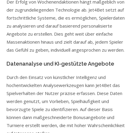
Der Erfolg von Wochenendaktionen hängt maßgeblich von
der zugrundeliegenden Technologie ab. Jet4Bet setzt auf
fortschrittliche Systeme, die es ermöglichen, Spielerdaten
zu analysieren und darauf basierend personalisierte
Angebote zu erstellen. Dies geht weit über einfache
Massenaktionen hinaus und zielt darauf ab, jedem Spieler
das Gefühl zu geben, individuell angesprochen zu werden.
Datenanalyse und KI-gestützte Angebote
Durch den Einsatz von künstlicher Intelligenz und
hochentwickelten Analysewerkzeugen kann Jet4Bet das
Spielverhalten der Nutzer präzise erfassen. Diese Daten
werden genutzt, um Vorlieben, Spielhäufigkeit und
bevorzugte Spiele zu identifizieren. Auf dieser Basis
können dann maßgeschneiderte Bonusangebote und
Turniere erstellt werden, die mit hoher Wahrscheinlichkeit