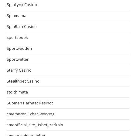
SpinLynx Casino
Spinmama
SpinRain Casino
sportsbook
Sportwedden
Sportwetten
Starfy Casino
Stealthbet Casino
stoichimata
Suomen Parhaat Kasinot
t.memirror_1xbet_working
t.meofficial_site_1xbet_zerkalo
t.mesegodnya_1xbet