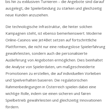
bis hin zu exklusiven Turnieren – die Angebote sind darauf
ausgelegt, die Spielerbindung zu stärken und gleichzeitig
neue Kunden anzuziehen.
Die technologische Infrastruktur, die hinter solchen
Kampagnen steht, ist ebenso bemerkenswert. Moderne
Online-Casinos wie Jet4Bet setzen auf fortschrittliche
Plattformen, die nicht nur eine reibungslose Spielerfahrung
gewährleisten, sondern auch die personalisierte
Auslieferung von Angeboten ermöglichen. Dies beinhaltet
die Analyse von Spielerdaten, um maßgeschneiderte
Promotionen zu erstellen, die auf individuellen Vorlieben
und Spielverhalten basieren. Die regulatorischen
Rahmenbedingungen in Österreich spielen dabei eine
wichtige Rolle, indem sie einen sicheren und fairen
Spielbetrieb gewährleisten und gleichzeitig Innovationen
fördern.