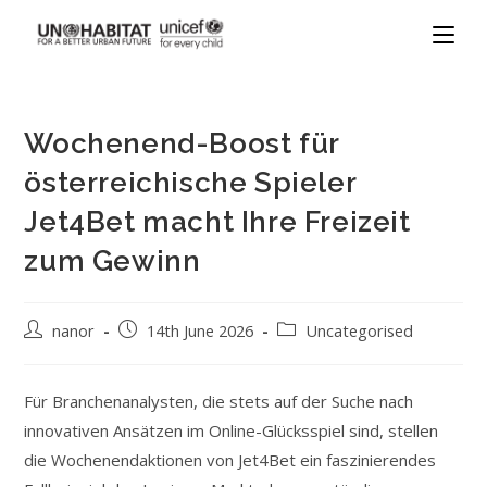
Wochenend-Boost für
österreichische Spieler
Jet4Bet macht Ihre Freizeit
zum Gewinn
nanor
14th June 2026
Uncategorised
Für Branchenanalysten, die stets auf der Suche nach
innovativen Ansätzen im Online-Glücksspiel sind, stellen
die Wochenendaktionen von Jet4Bet ein faszinierendes