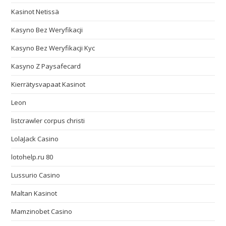
Kasinot Netissä
Kasyno Bez Weryfikacji
Kasyno Bez Weryfikacji Kyc
Kasyno Z Paysafecard
Kierrätysvapaat Kasinot
Leon
listcrawler corpus christi
LolaJack Casino
lotohelp.ru 80
Lussurio Casino
Maltan Kasinot
Mamzinobet Casino