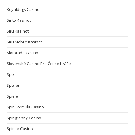
Royaldogs Casino
Siirto Kasinot
Siru Kasinot
Siru Mobile Kasinot
Slotorado Casino
Slovenské Casino Pro České Hráče
Spei
Spellen
Spiele
Spin Formula Casino
Spingranny Casino
Spinita Casino