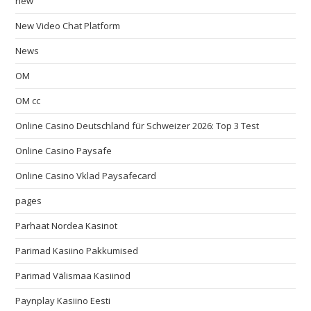
new
New Video Chat Platform
News
OM
OM cc
Online Casino Deutschland für Schweizer 2026: Top 3 Test
Online Casino Paysafe
Online Casino Vklad Paysafecard
pages
Parhaat Nordea Kasinot
Parimad Kasiino Pakkumised
Parimad Välismaa Kasiinod
Paynplay Kasiino Eesti