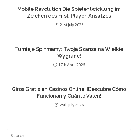
Mobile Revolution Die Spielentwicklung im
Zeichen des First-Player-Ansatzes
21st July 2026
Turnieje Spinmamy: Twoja Szansa na Wielkie
Wygrane!
17th April 2026
Giros Gratis en Casinos Online: ¡Descubre Cómo
Funcionan y Cuánto Valen!
29th July 2026