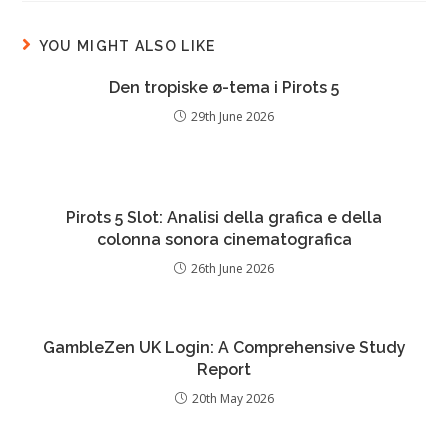
YOU MIGHT ALSO LIKE
Den tropiske ø-tema i Pirots 5
29th June 2026
Pirots 5 Slot: Analisi della grafica e della
colonna sonora cinematografica
26th June 2026
GambleZen UK Login: A Comprehensive Study
Report
20th May 2026