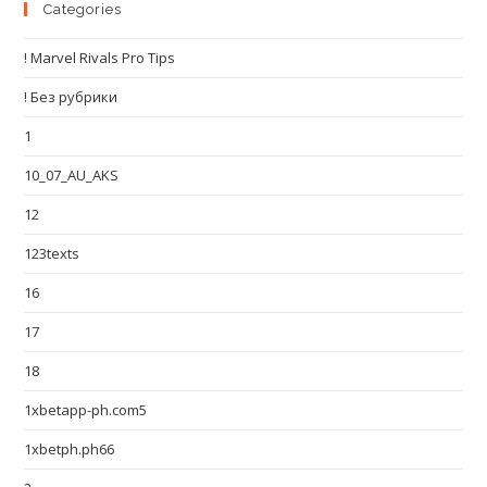
Categories
! Marvel Rivals Pro Tips
! Без рубрики
1
10_07_AU_AKS
12
123texts
16
17
18
1xbetapp-ph.com5
1xbetph.ph66