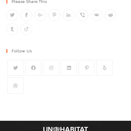
Please Share This
Follow Us