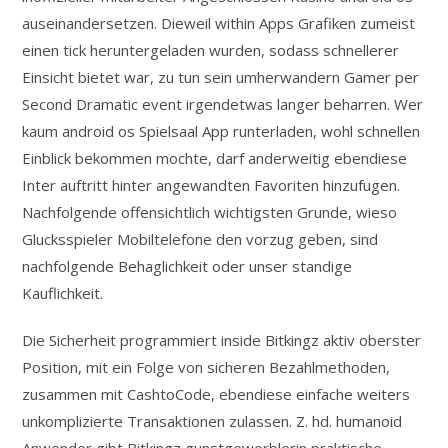
auseinandersetzen. Dieweil within Apps Grafiken zumeist
einen tick heruntergeladen wurden, sodass schnellerer
Einsicht bietet war, zu tun sein umherwandern Gamer per
Second Dramatic event irgendetwas langer beharren. Wer
kaum android os Spielsaal App runterladen, wohl schnellen
Einblick bekommen mochte, darf anderweitig ebendiese
Inter auftritt hinter angewandten Favoriten hinzufugen.
Nachfolgende offensichtlich wichtigsten Grunde, wieso
Glucksspieler Mobiltelefone den vorzug geben, sind
nachfolgende Behaglichkeit oder unser standige
Kauflichkeit.
Die Sicherheit programmiert inside Bitkingz aktiv oberster
Position, mit ein Folge von sicheren Bezahlmethoden,
zusammen mit CashtoCode, ebendiese einfache weiters
unkomplizierte Transaktionen zulassen. Z. hd. humanoid