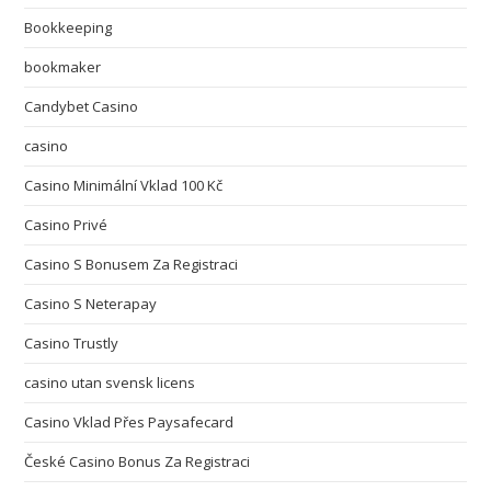
Bookkeeping
bookmaker
Candybet Casino
casino
Casino Minimální Vklad 100 Kč
Casino Privé
Casino S Bonusem Za Registraci
Casino S Neterapay
Casino Trustly
casino utan svensk licens
Casino Vklad Přes Paysafecard
České Casino Bonus Za Registraci