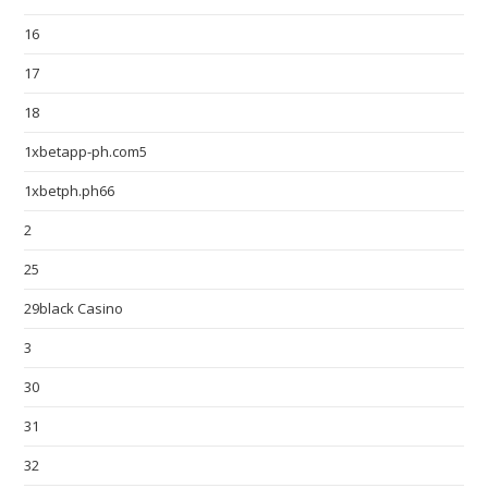
16
17
18
1xbetapp-ph.com5
1xbetph.ph66
2
25
29black Casino
3
30
31
32