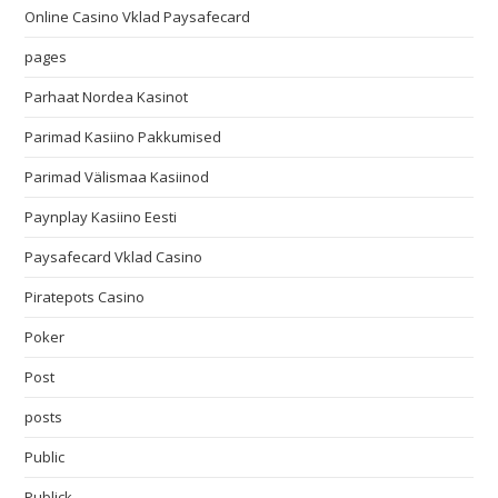
Online Casino Vklad Paysafecard
pages
Parhaat Nordea Kasinot
Parimad Kasiino Pakkumised
Parimad Välismaa Kasiinod
Paynplay Kasiino Eesti
Paysafecard Vklad Casino
Piratepots Casino
Poker
Post
posts
Public
Publick