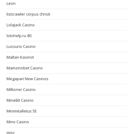
Leon
listcrawler corpus christi
LolaJack Casino
lotohelp.ru 80
Lussurio Casino
Maltan Kasinot
Mamzinobet Casino
Megapari New Casinos
Millioner Casino
MineBit Casino
Minimitalletus 5E
Mino Casino
misc