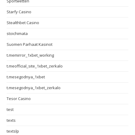
Sportwetten
Starfy Casino
Stealthbet Casino
stoichimata
Suomen Parhaat Kasinot
t.memirror_1xbet_working
t.meofficial_site_1xbet_zerkalo
t.mesegodnya_1xbet
t.mesegodnya_1xbet_zerkalo
Tesor Casino
test
texts
textslp