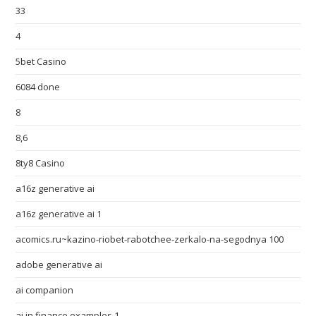
33
4
5bet Casino
6084 done
8
8,6
8ty8 Casino
a16z generative ai
a16z generative ai 1
acomics.ru~kazino-riobet-rabotchee-zerkalo-na-segodnya 100
adobe generative ai
ai companion
ai in finance examples 1