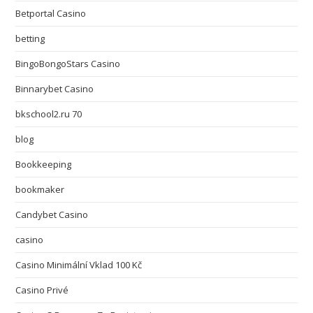
Betportal Casino
betting
BingoBongoStars Casino
Binnarybet Casino
bkschool2.ru 70
blog
Bookkeeping
bookmaker
Candybet Casino
casino
Casino Minimální Vklad 100 Kč
Casino Privé