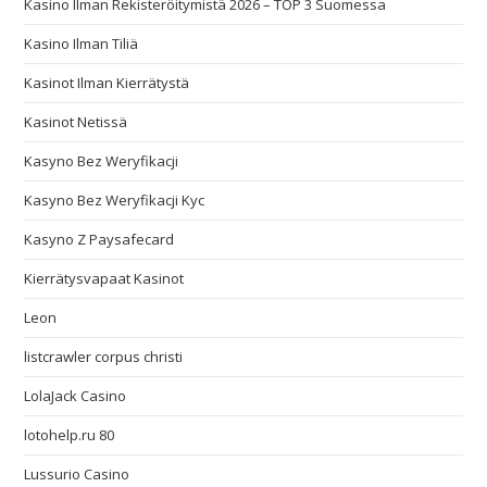
Kasino Ilman Rekisteröitymistä 2026 – TOP 3 Suomessa
Kasino Ilman Tiliä
Kasinot Ilman Kierrätystä
Kasinot Netissä
Kasyno Bez Weryfikacji
Kasyno Bez Weryfikacji Kyc
Kasyno Z Paysafecard
Kierrätysvapaat Kasinot
Leon
listcrawler corpus christi
LolaJack Casino
lotohelp.ru 80
Lussurio Casino