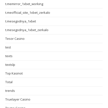
t.memirror_1xbet_working
t.meofficial_site_1xbet_zerkalo
t.mesegodnya_1xbet
t.mesegodnya_1xbet_zerkalo
Tesor Casino
test
texts
textslp
Top Kasinot
Total
trends
Truelayer Casino