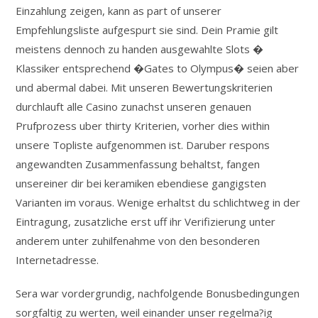
Einzahlung zeigen, kann as part of unserer
Empfehlungsliste aufgespurt sie sind. Dein Pramie gilt
meistens dennoch zu handen ausgewahlte Slots �
Klassiker entsprechend �Gates to Olympus� seien aber
und abermal dabei. Mit unseren Bewertungskriterien
durchlauft alle Casino zunachst unseren genauen
Prufprozess uber thirty Kriterien, vorher dies within
unsere Topliste aufgenommen ist. Daruber respons
angewandten Zusammenfassung behaltst, fangen
unsereiner dir bei keramiken ebendiese gangigsten
Varianten im voraus. Wenige erhaltst du schlichtweg in der
Eintragung, zusatzliche erst uff ihr Verifizierung unter
anderem unter zuhilfenahme von den besonderen
Internetadresse.
Sera war vordergrundig, nachfolgende Bonusbedingungen
sorgfaltig zu werten, weil einander unser regelma?ig