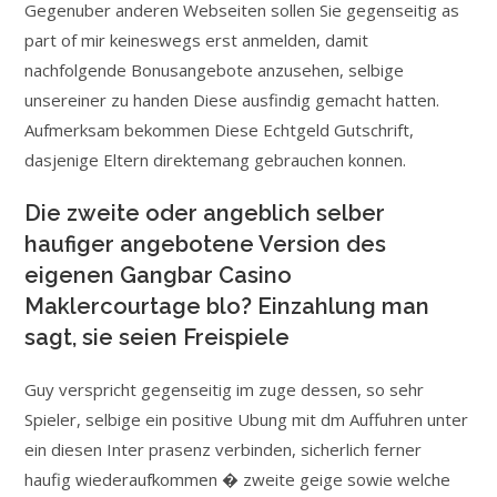
Gegenuber anderen Webseiten sollen Sie gegenseitig as
part of mir keineswegs erst anmelden, damit
nachfolgende Bonusangebote anzusehen, selbige
unsereiner zu handen Diese ausfindig gemacht hatten.
Aufmerksam bekommen Diese Echtgeld Gutschrift,
dasjenige Eltern direktemang gebrauchen konnen.
Die zweite oder angeblich selber
haufiger angebotene Version des
eigenen Gangbar Casino
Maklercourtage blo? Einzahlung man
sagt, sie seien Freispiele
Guy verspricht gegenseitig im zuge dessen, so sehr
Spieler, selbige ein positive Ubung mit dm Auffuhren unter
ein diesen Inter prasenz verbinden, sicherlich ferner
haufig wiederaufkommen � zweite geige sowie welche