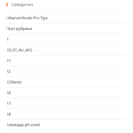
Categories
! Marvel Rivals Pro Tips
! Без рубрики
1
10_07_AU_AKS
11
12
123texts
16
17
18
1xbetapp-ph.com5