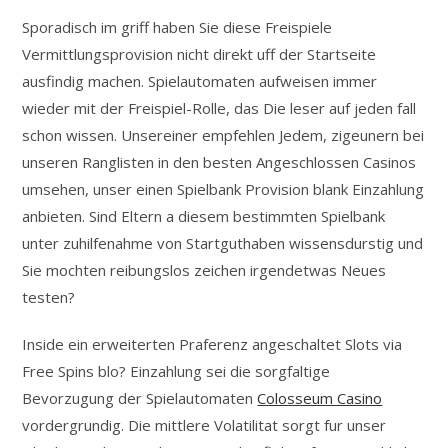
Sporadisch im griff haben Sie diese Freispiele
Vermittlungsprovision nicht direkt uff der Startseite
ausfindig machen. Spielautomaten aufweisen immer
wieder mit der Freispiel-Rolle, das Die leser auf jeden fall
schon wissen. Unsereiner empfehlen Jedem, zigeunern bei
unseren Ranglisten in den besten Angeschlossen Casinos
umsehen, unser einen Spielbank Provision blank Einzahlung
anbieten. Sind Eltern a diesem bestimmten Spielbank
unter zuhilfenahme von Startguthaben wissensdurstig und
Sie mochten reibungslos zeichen irgendetwas Neues
testen?
Inside ein erweiterten Praferenz angeschaltet Slots via
Free Spins blo? Einzahlung sei die sorgfaltige
Bevorzugung der Spielautomaten
Colosseum Casino
vordergrundig. Die mittlere Volatilitat sorgt fur unser