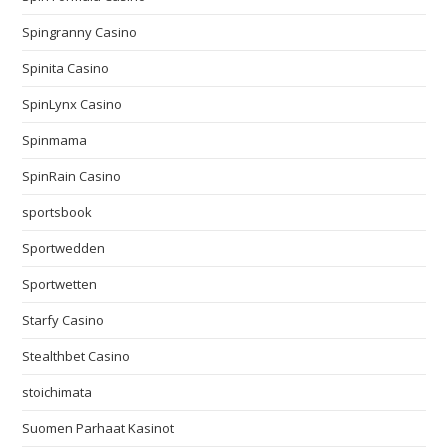
Spingranny Casino
Spinita Casino
SpinLynx Casino
Spinmama
SpinRain Casino
sportsbook
Sportwedden
Sportwetten
Starfy Casino
Stealthbet Casino
stoichimata
Suomen Parhaat Kasinot