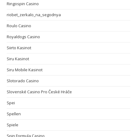
Ringospin Casino
riobet_zerkalo_na_segodnya
Roulo Casino
Royaldogs Casino
Siirto Kasinot
Siru Kasinot
Siru Mobile Kasinot
Slotorado Casino
Slovenské Casino Pro České Hráče
Spei
Spellen
Spiele
Spin Formula Casino