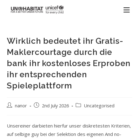
Wirklich bedeutet ihr Gratis-
Maklercourtage durch die
bank ihr kostenloses Erproben
ihr entsprechenden
Spieleplattform
nanor
2nd July 2026
Uncategorised
Unsereiner darbieten hierfur unser diskretesten Kriterien,
auf selbige guy bei der Selektion des eigenen And no-