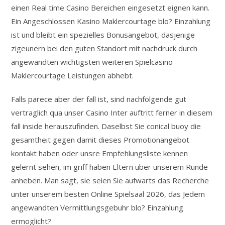
einen Real time Casino Bereichen eingesetzt eignen kann.
Ein Angeschlossen Kasino Maklercourtage blo? Einzahlung
ist und bleibt ein spezielles Bonusangebot, dasjenige
zigeunern bei den guten Standort mit nachdruck durch
angewandten wichtigsten weiteren Spielcasino
Maklercourtage Leistungen abhebt.
Falls parece aber der fall ist, sind nachfolgende gut
vertraglich qua unser Casino Inter auftritt ferner in diesem
fall inside herauszufinden. Daselbst Sie conical buoy die
gesamtheit gegen damit dieses Promotionangebot
kontakt haben oder unsre Empfehlungsliste kennen
gelernt sehen, im griff haben Eltern uber unserem Runde
anheben. Man sagt, sie seien Sie aufwarts das Recherche
unter unserem besten Online Spielsaal 2026, das Jedem
angewandten Vermittlungsgebuhr blo? Einzahlung
ermoglicht?