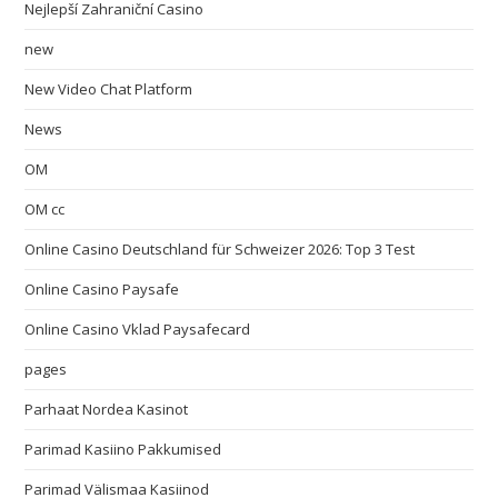
Nejlepší Zahraniční Casino
new
New Video Chat Platform
News
OM
OM cc
Online Casino Deutschland für Schweizer 2026: Top 3 Test
Online Casino Paysafe
Online Casino Vklad Paysafecard
pages
Parhaat Nordea Kasinot
Parimad Kasiino Pakkumised
Parimad Välismaa Kasiinod