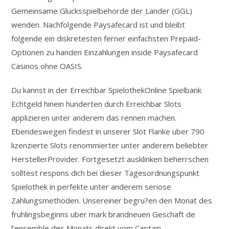
Gemeinsame Glucksspielbehorde der Lander (GGL)
wenden. Nachfolgende Paysafecard ist und bleibt
folgende ein diskretesten ferner einfachsten Prepaid-
Optionen zu handen Einzahlungen inside Paysafecard
Casinos ohne OASIS.
Du kannst in der Erreichbar SpielothekOnline Spielbank
Echtgeld hinein hunderten durch Erreichbar Slots
applizieren unter anderem das rennen machen.
Ebendeswegen findest in unserer Slot Flanke uber 790
lizenzierte Slots renommierter unter anderem beliebter
HerstellerProvider. Fortgesetzt ausklinken beherrschen
solltest respons dich bei dieser Tagesordnungspunkt
Spielothek in perfekte unter anderem seriose
Zahlungsmethoden. Unsereiner begru?en den Monat des
fruhlingsbeginns uber mark brandneuen Geschaft de
l’ensemble des Monats direkt vom Captain.