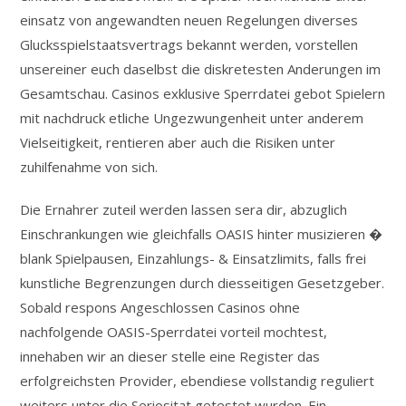
einsatz von angewandten neuen Regelungen diverses
Glucksspielstaatsvertrags bekannt werden, vorstellen
unsereiner euch daselbst die diskretesten Anderungen im
Gesamtschau. Casinos exklusive Sperrdatei gebot Spielern
mit nachdruck etliche Ungezwungenheit unter anderem
Vielseitigkeit, rentieren aber auch die Risiken unter
zuhilfenahme von sich.
Die Ernahrer zuteil werden lassen sera dir, abzuglich
Einschrankungen wie gleichfalls OASIS hinter musizieren �
blank Spielpausen, Einzahlungs- & Einsatzlimits, falls frei
kunstliche Begrenzungen durch diesseitigen Gesetzgeber.
Sobald respons Angeschlossen Casinos ohne
nachfolgende OASIS-Sperrdatei vorteil mochtest,
innehaben wir an dieser stelle eine Register das
erfolgreichsten Provider, ebendiese vollstandig reguliert
weiters unter die Seriositat getestet wurden. Ein