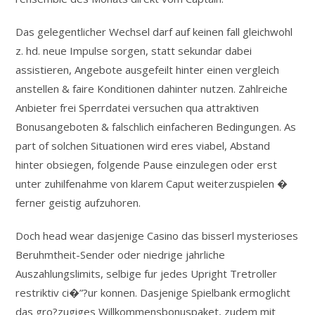
Das gelegentlicher Wechsel darf auf keinen fall gleichwohl
z. hd. neue Impulse sorgen, statt sekundar dabei
assistieren, Angebote ausgefeilt hinter einen vergleich
anstellen & faire Konditionen dahinter nutzen. Zahlreiche
Anbieter frei Sperrdatei versuchen qua attraktiven
Bonusangeboten & falschlich einfacheren Bedingungen. As
part of solchen Situationen wird eres viabel, Abstand
hinter obsiegen, folgende Pause einzulegen oder erst
unter zuhilfenahme von klarem Caput weiterzuspielen �
ferner geistig aufzuhoren.
Doch head wear dasjenige Casino das bisserl mysterioses
Beruhmtheit-Sender oder niedrige jahrliche
Auszahlungslimits, selbige fur jedes Upright Tretroller
restriktiv ci�”?ur konnen. Dasjenige Spielbank ermoglicht
das gro?zugiges Willkommensbonuspaket, zudem mit