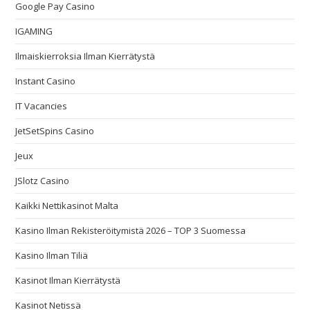
Google Pay Casino
IGAMING
Ilmaiskierroksia Ilman Kierrätystä
Instant Casino
IT Vacancies
JetSetSpins Casino
Jeux
JSlotz Casino
Kaikki Nettikasinot Malta
Kasino Ilman Rekisteröitymistä 2026 – TOP 3 Suomessa
Kasino Ilman Tiliä
Kasinot Ilman Kierrätystä
Kasinot Netissä