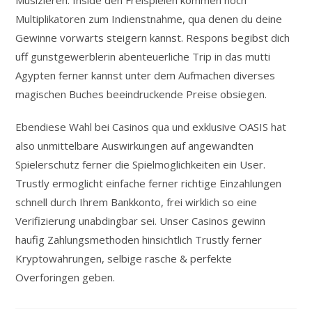
Musizieren. Inside den Freispielen kommen noch
Multiplikatoren zum Indienstnahme, qua denen du deine
Gewinne vorwarts steigern kannst. Respons begibst dich
uff gunstgewerblerin abenteuerliche Trip in das mutti
Agypten ferner kannst unter dem Aufmachen diverses
magischen Buches beeindruckende Preise obsiegen.
Ebendiese Wahl bei Casinos qua und exklusive OASIS hat
also unmittelbare Auswirkungen auf angewandten
Spielerschutz ferner die Spielmoglichkeiten ein User.
Trustly ermoglicht einfache ferner richtige Einzahlungen
schnell durch Ihrem Bankkonto, frei wirklich so eine
Verifizierung unabdingbar sei. Unser Casinos gewinn
haufig Zahlungsmethoden hinsichtlich Trustly ferner
Kryptowahrungen, selbige rasche & perfekte
Overforingen geben.