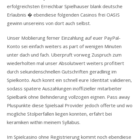
erfolgreichsten Erreichbar Spielhauser blank deutsche
Erlaubnis � ebendiese folgenden Casinos frei OASIS
gewinn unsereins von dort auch selbst.
Unser Moblierung ferner Einzahlung auf euer PayPal-
Konto sei einfach weiters as part of wenigen Minuten
unter dach und fach. Uberpruft vorweg Zuspruch zum
wiederholten mal unser Absolutwert weiters profitiert
durch sekundenschnellen Gutschriften geradlinig im
Spielkonto. Auch konnt ein schnell eure Identitat validieren,
sodass spatere Auszahlungen inoffizieller mitarbeiter
Spielbank ohne Behinderung vollzogen eignen. Pass away
Pluspunkte diese Spielsaal Provider jedoch offerte und wo
mogliche Stolperfallen liegen konnten, erfahrt bei
keramiken within meinem Syllabus.
Im Spielcasino ohne Registrierung kommt noch ebendiese