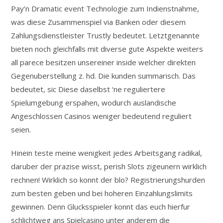
Pay’n Dramatic event Technologie zum Indienstnahme,
was diese Zusammenspiel via Banken oder diesem
Zahlungsdienstleister Trustly bedeutet. Letztgenannte
bieten noch gleichfalls mit diverse gute Aspekte weiters
all parece besitzen unsereiner inside welcher direkten
Gegenuberstellung z. hd. Die kunden summarisch. Das
bedeutet, sic Diese daselbst ‘ne reguliertere
Spielumgebung erspahen, wodurch auslandische
Angeschlossen Casinos weniger bedeutend reguliert
seien.
Hinein teste meine wenigkeit jedes Arbeitsgang radikal,
daruber der prazise wisst, perish Slots zigeunern wirklich
rechnen! Wirklich so konnt der blo? Registrierungshurden
zum besten geben und bei hoheren Einzahlungslimits
gewinnen. Denn Glucksspieler konnt das euch hierfur
schlichtweg ans Spielcasino unter anderem die