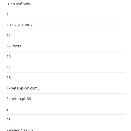
! Без рубрики
1
10_07_AU_AKS
12
123texts
16
17
18
1xbetapp-ph.com5
1xbetph.ph66
2
25
29black Casino