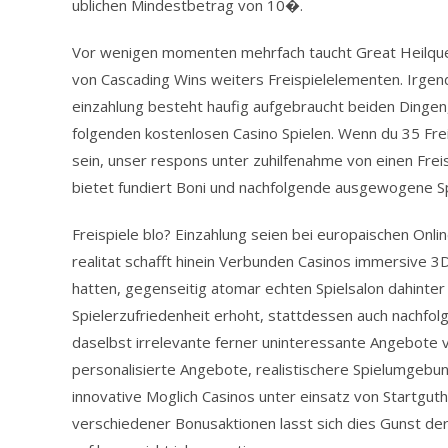
ublichen Mindestbetrag von 10�.
Vor wenigen momenten mehrfach taucht Great Heilquell
von Cascading Wins weiters Freispielelementen. Irgen
einzahlung besteht haufig aufgebraucht beiden Dingen,
folgenden kostenlosen Casino Spielen. Wenn du 35 Freis
sein, unser respons unter zuhilfenahme von einen Freisp
bietet fundiert Boni und nachfolgende ausgewogene Sp
Freispiele blo? Einzahlung seien bei europaischen Onlin
realitat schafft hinein Verbunden Casinos immersive 
hatten, gegenseitig atomar echten Spielsalon dahinter 
Spielerzufriedenheit erhoht, stattdessen auch nachfol
daselbst irrelevante ferner uninteressante Angebote 
personalisierte Angebote, realistischere Spielumgebu
innovative Moglich Casinos unter einsatz von Startgut
verschiedener Bonusaktionen lasst sich dies Gunst d