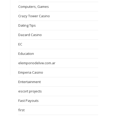
Computers, Games
Crazy Tower Сasino
Dating Tips
Dazard Casino
EC
Education
elemporiodelvw.com.ar
Emperia Casino
Entertainment
escort projects
Fast Payouts
first