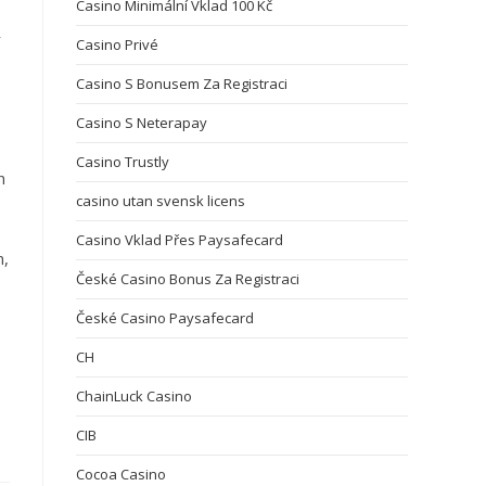
Casino Minimální Vklad 100 Kč
r
Casino Privé
Casino S Bonusem Za Registraci
Casino S Neterapay
Casino Trustly
n
casino utan svensk licens
Casino Vklad Přes Paysafecard
n,
České Casino Bonus Za Registraci
České Casino Paysafecard
CH
?
ChainLuck Casino
CIB
Cocoa Casino