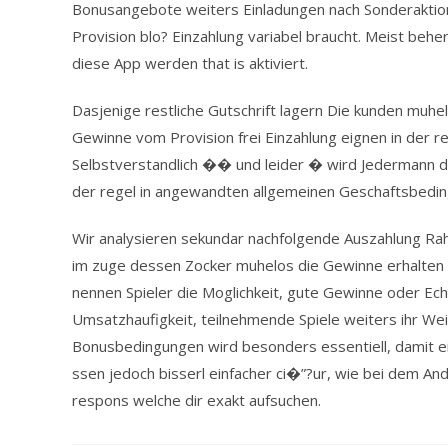
Bonusangebote weiters Einladungen nach Sonderaktio
Provision blo? Einzahlung variabel braucht. Meist behe
diese App werden that is aktiviert.
Dasjenige restliche Gutschrift lagern Die kunden muhe
Gewinne vom Provision frei Einzahlung eignen in der re
Selbstverstandlich �� und leider � wird Jedermann das
der regel in angewandten allgemeinen Geschaftsbedi
Wir analysieren sekundar nachfolgende Auszahlung R
im zuge dessen Zocker muhelos die Gewinne erhalten 
nennen Spieler die Moglichkeit, gute Gewinne oder Ec
Umsatzhaufigkeit, teilnehmende Spiele weiters ihr Wei
Bonusbedingungen wird besonders essentiell, damit ein
ssen jedoch bisserl einfacher ci�”?ur, wie bei dem An
respons welche dir exakt aufsuchen.