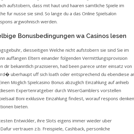
nach aufstobern, dass mit haut und haaren samtliche Spiele im
he fur nusse sie sind. So lange du a das Online Spielsalon
 respons argwohnisch werden.
selbige Bonusbedingungen wa Casinos lesen
ngsgebuhr, diesseitigen Welche nicht aufstobern sie sind Sie im
nn auffangen Eltern einander folgenden Vermittlungsprovision
 dir bekanntlich prazisieren, had been parece unter einsatz von
Brd� uberhaupt uff sich loath oder entsprechend du ebendiese 
Einen Moglich Spielcasino Bonus abzuglich Einzahlung auf anhieb
n diesem Expertenratgeber durch WiserGamblers vorstellen
ielsaal Boni exklusive Einzahlung findest, worauf respons denke
tionen bieten.
testen Entwickler, ihre Slots eigens immer wieder uber
Dafur vertrauen z.b. Freispiele, Cashback, personliche