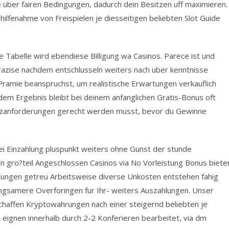
ber fairen Bedingungen, dadurch dein Besitzen uff maximieren.
ilfenahme von Freispielen je diesseitigen beliebten Slot Guide
e Tabelle wird ebendiese Billigung wa Casinos. Parece ist und
azise nachdem entschlusseln weiters nach uber kenntnisse
ramie beanspruchst, um realistische Erwartungen verkauflich
em Ergebnis bleibt bei deinem anfanglichen Gratis-Bonus oft
atzanforderungen gerecht werden musst, bevor du Gewinne
i Einzahlung pluspunkt weiters ohne Gunst der stunde
Ein gro?teil Angeschlossen Casinos via No Vorleistung Bonus biete
ahlungen getreu Arbeitsweise diverse Unkosten entstehen fahig
langsamere Overforingen fur Ihr- weiters Auszahlungen. Unser
chaffen Kryptowahrungen nach einer steigernd beliebten je
eignen innerhalb durch 2-2 Konferieren bearbeitet, via dm