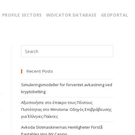
PROFILE SECTORS
INDICATOR DATABASE
GEOPORTAL
Recent Posts
Simuleringsmodeller for forventet avkastning ved
kryptobetting
Αξιοποιήστε στο έπακρο τους Πόντους
Πιστότητας στο Winstoria: Οδηγός Επιβράβευσης
για Έλληνες Παίκτες
Avkoda Slotmaskinernas Hemligheter Förstå
Paytables Hos NV Casino