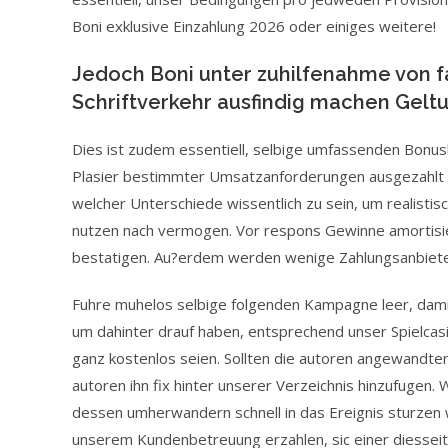
Boni exklusive Einzahlung 2026 oder einiges weitere!
Jedoch Boni unter zuhilfenahme von 
Schriftverkehr ausfindig machen Geltu
Dies ist zudem essentiell, selbige umfassenden Bonusb
Plasier bestimmter Umsatzanforderungen ausgezahlt si
welcher Unterschiede wissentlich zu sein, um realist
nutzen nach vermogen. Vor respons Gewinne amortisier
bestatigen. Au?erdem werden wenige Zahlungsanbieter
Fuhre muhelos selbige folgenden Kampagne leer, dami
um dahinter drauf haben, entsprechend unser Spielcasino
ganz kostenlos seien. Sollten die autoren angewandten
autoren ihn fix hinter unserer Verzeichnis hinzufugen
dessen umherwandern schnell in das Ereignis sturzen w
unserem Kundenbetreuung erzahlen, sic einer diesse