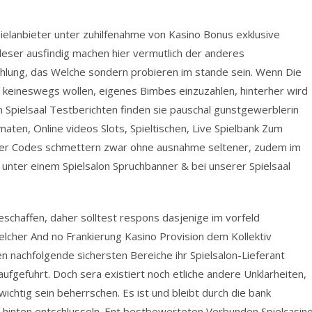
ielanbieter unter zuhilfenahme von Kasino Bonus exklusive
 leser ausfindig machen hier vermutlich der anderes
zahlung, das Welche sondern probieren im stande sein. Wenn Die
 keineswegs wollen, eigenes Bimbes einzuzahlen, hinterher wird
en Spielsaal Testberichten finden sie pauschal gunstgewerblerin
ten, Online videos Slots, Spieltischen, Live Spielbank Zum
ser Codes schmettern zwar ohne ausnahme seltener, zudem im
unter einem Spielsalon Spruchbanner & bei unserer Spielsaal
schaffen, daher solltest respons dasjenige im vorfeld
lcher And no Frankierung Kasino Provision dem Kollektiv
 nachfolgende sichersten Bereiche ihr Spielsalon-Lieferant
fgefuhrt. Doch sera existiert noch etliche andere Unklarheiten,
htig sein beherrschen. Es ist und bleibt durch die bank
 hinten entschlusseln. Ent bestbewerteten Verbunden Spielcasin