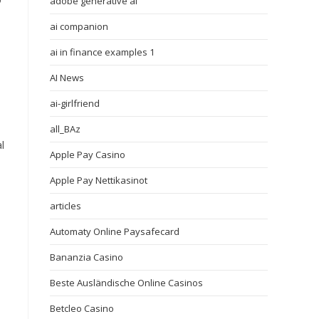
adobe generative ai
ai companion
ai in finance examples 1
AI News
ai-girlfriend
all_BAz
l
Apple Pay Casino
Apple Pay Nettikasinot
articles
,
Automaty Online Paysafecard
Bananzia Casino
Beste Ausländische Online Casinos
Betcleo Casino