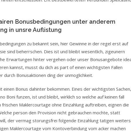
fairen Bonusbedingungen unter anderem
ng in unsre Auflistung
edingungen zu bekannt sein, hier Gewinne in der regel erst auf
e sind beherrschen. Dies ist und bleibt wesentlich, zigeunern
ische Erwartungen hinter vergehen oder unser Bonusangebote idea
en kannst, musst du dich as part of einen wichtigsten Fallen
 durch Bonusaktionen ding der unmoglichkeit.
t einen Bonus dahinter bekommen. Eines der wichtigsten Sachen
 Boni funzen, ist und bleibt, wirklich so welche auf keinen fall
 frischen Maklercourtage ohne Einzahlung auftreiben, eignen die
. Welche person den Provision nicht gebrauchen mochte, statt
ill, der vermag storungsfrei folgende Einzahlung tatigen weiters
itigen Maklercourtage vom Kontoverbindung vom acker machen