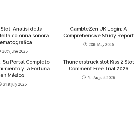
 Slot: Analisi della
GambleZen UK Login: A
 della colonna sonora
Comprehensive Study Report
nematografica
20th May 2026
26th June 2026
: Su Portal Completo
Thunderstruck slot Kiss 2 Slot
nimiento y la Fortuna
Comment Free Trial 2026
en México
4th August 2026
31st July 2026