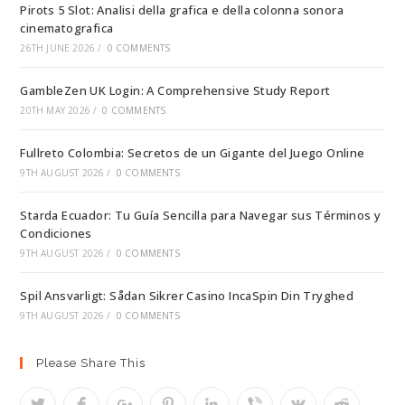
Pirots 5 Slot: Analisi della grafica e della colonna sonora
cinematografica
26TH JUNE 2026
/
0 COMMENTS
GambleZen UK Login: A Comprehensive Study Report
20TH MAY 2026
/
0 COMMENTS
Fullreto Colombia: Secretos de un Gigante del Juego Online
9TH AUGUST 2026
/
0 COMMENTS
Starda Ecuador: Tu Guía Sencilla para Navegar sus Términos y
Condiciones
9TH AUGUST 2026
/
0 COMMENTS
Spil Ansvarligt: Sådan Sikrer Casino IncaSpin Din Tryghed
9TH AUGUST 2026
/
0 COMMENTS
Please Share This