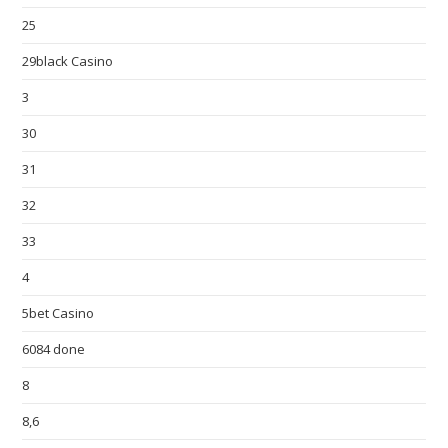
25
29black Casino
3
30
31
32
33
4
5bet Casino
6084 done
8
8,6