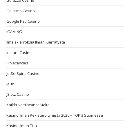
Golazzo Casino
Golisimo Casino
Google Pay Casino
IGAMING
Ilmaiskierroksia Ilman Kierrätystä
Instant Casino
IT Vacancies
JetSetSpins Casino
Jeux
JSlotz Casino
Kaikki Nettikasinot Malta
Kasino Ilman Rekisteröitymistä 2026 – TOP 3 Suomessa
Kasino Ilman Tiliä