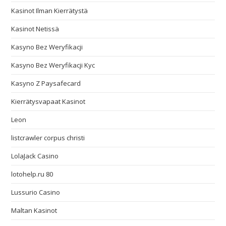
Kasinot Ilman Kierrätystä
Kasinot Netissä
Kasyno Bez Weryfikacji
Kasyno Bez Weryfikacji Kyc
Kasyno Z Paysafecard
Kierrätysvapaat Kasinot
Leon
listcrawler corpus christi
LolaJack Casino
lotohelp.ru 80
Lussurio Casino
Maltan Kasinot