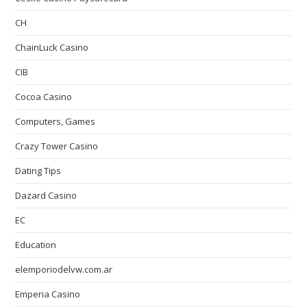
CH
ChainLuck Casino
CIB
Cocoa Casino
Computers, Games
Crazy Tower Сasino
Dating Tips
Dazard Casino
EC
Education
elemporiodelvw.com.ar
Emperia Casino