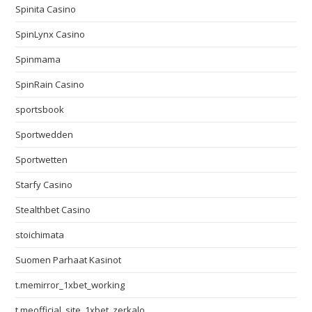
Spinita Casino
SpinLynx Casino
Spinmama
SpinRain Casino
sportsbook
Sportwedden
Sportwetten
Starfy Casino
Stealthbet Casino
stoichimata
Suomen Parhaat Kasinot
t.memirror_1xbet_working
t.meofficial_site_1xbet_zerkalo