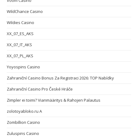
Voom Casino
WildChance Casino
Wildies Casino
XX_07_ES_AKS
XX_07_IT_AKS
XX_07_PL_AKS
Yoyospins Casino
Zahraniční Casino Bonus Za Registraci 2026: TOP Nabídky
Zahraniční Casino Pro České Hráče
Zimpler ei toimi? Vianmääritys & Rahojen Palautus
zolotoyabloko.ru A
Zombillion Casino
Zuluspins Casino