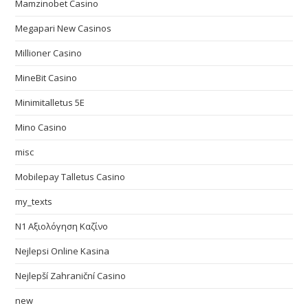
Mamzinobet Casino
Megapari New Casinos
Millioner Casino
MineBit Casino
Minimitalletus 5E
Mino Casino
misc
Mobilepay Talletus Casino
my_texts
N1 Αξιολόγηση Καζίνο
Nejlepsi Online Kasina
Nejlepší Zahraniční Casino
new