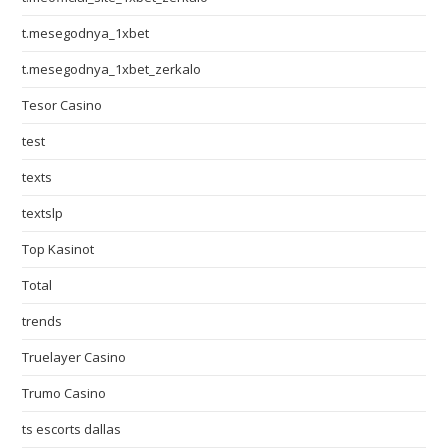
t.mesegodnya_1xbet
t.mesegodnya_1xbet_zerkalo
Tesor Casino
test
texts
textslp
Top Kasinot
Total
trends
Truelayer Casino
Trumo Casino
ts escorts dallas