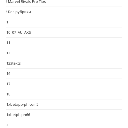
! Marvel Rivals Pro Tips
! Без рубрики
1
10_07_AU_AKS
11
12
123texts
16
17
18
1xbetapp-ph.com5
1xbetph.ph66
2