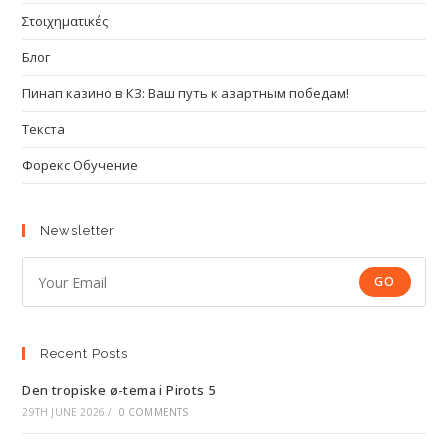
Στοιχηματικές
Блог
Пинап казино в КЗ: Ваш путь к азартным победам!
Текста
Форекс Обучение
Newsletter
GO
Recent Posts
Den tropiske ø-tema i Pirots 5
29TH JUNE 2026
/
0 COMMENTS