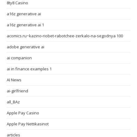
8ty8 Casino
a16z generative ai
a16z generative ai 1
acomics.ru~kazino-riobet-rabotchee-zerkalo-na-segodnya 100
adobe generative ai
ai companion
ai in finance examples 1
AI News
ai-girlfriend
all_BAz
Apple Pay Casino
Apple Pay Nettikasinot
articles