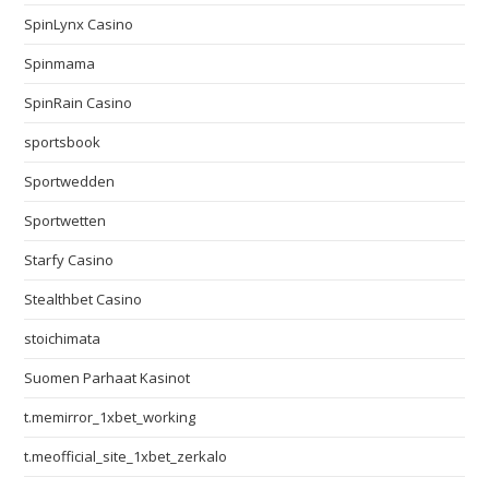
SpinLynx Casino
Spinmama
SpinRain Casino
sportsbook
Sportwedden
Sportwetten
Starfy Casino
Stealthbet Casino
stoichimata
Suomen Parhaat Kasinot
t.memirror_1xbet_working
t.meofficial_site_1xbet_zerkalo