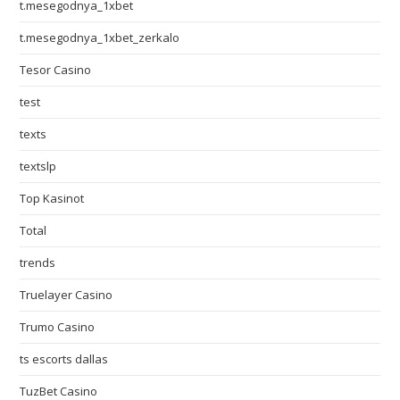
t.mesegodnya_1xbet
t.mesegodnya_1xbet_zerkalo
Tesor Casino
test
texts
textslp
Top Kasinot
Total
trends
Truelayer Casino
Trumo Casino
ts escorts dallas
TuzBet Casino