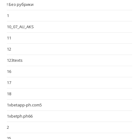
! Без рубрики
1
10_07_AU_AKS
11
12
123texts
16
17
18
1xbetapp-ph.com5
1xbetph.ph66
2
25