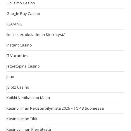
Golisimo Casino
Google Pay Casino
IGAMING
Ilmaiskierroksia Ilman Kierrätystä
Instant Casino
IT Vacancies
JetSetSpins Casino
Jeux
JSlotz Casino
Kaikki Nettikasinot Malta
Kasino Ilman Rekisteröitymistä 2026 – TOP 3 Suomessa
Kasino Ilman Tiliä
Kasinot Ilman Kierrätystä