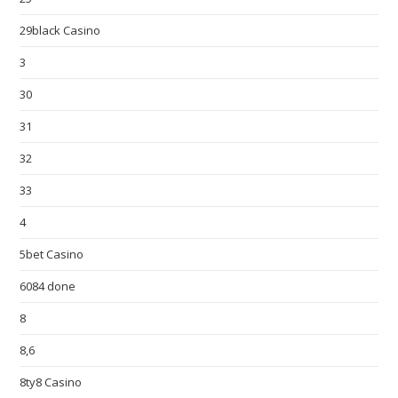
29black Casino
3
30
31
32
33
4
5bet Casino
6084 done
8
8,6
8ty8 Casino