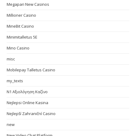
Megapari New Casinos
Millioner Casino
MineBit Casino
Minimitalletus 5E
Mino Casino
misc
Mobilepay Talletus Casino
my_texts
N1 Αξιολόγηση Καζίνο
Nejlepsi Online Kasina
Nejlepší Zahraniční Casino
new
New Video Chat Platform