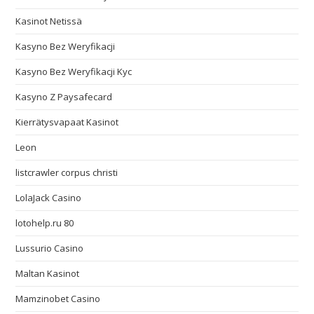
Kasinot Netissä
Kasyno Bez Weryfikacji
Kasyno Bez Weryfikacji Kyc
Kasyno Z Paysafecard
Kierrätysvapaat Kasinot
Leon
listcrawler corpus christi
LolaJack Casino
lotohelp.ru 80
Lussurio Casino
Maltan Kasinot
Mamzinobet Casino