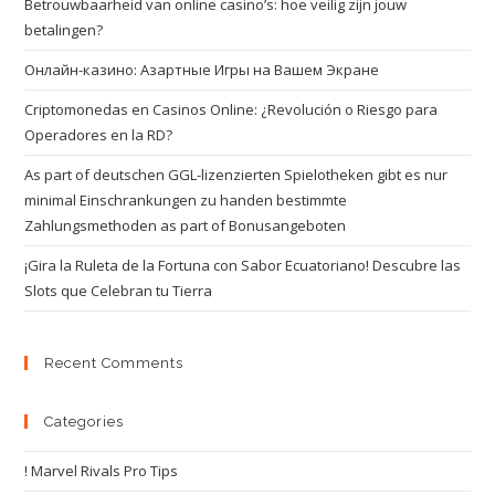
Betrouwbaarheid van online casino’s: hoe veilig zijn jouw
betalingen?
Онлайн-казино: Азартные Игры на Вашем Экране
Criptomonedas en Casinos Online: ¿Revolución o Riesgo para
Operadores en la RD?
As part of deutschen GGL-lizenzierten Spielotheken gibt es nur
minimal Einschrankungen zu handen bestimmte
Zahlungsmethoden as part of Bonusangeboten
¡Gira la Ruleta de la Fortuna con Sabor Ecuatoriano! Descubre las
Slots que Celebran tu Tierra
Recent Comments
Categories
! Marvel Rivals Pro Tips