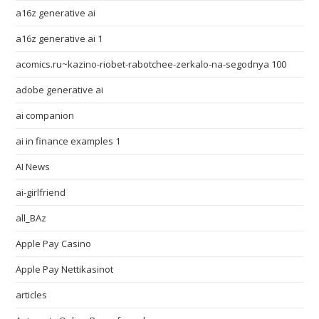
a16z generative ai
a16z generative ai 1
acomics.ru~kazino-riobet-rabotchee-zerkalo-na-segodnya 100
adobe generative ai
ai companion
ai in finance examples 1
AI News
ai-girlfriend
all_BAz
Apple Pay Casino
Apple Pay Nettikasinot
articles