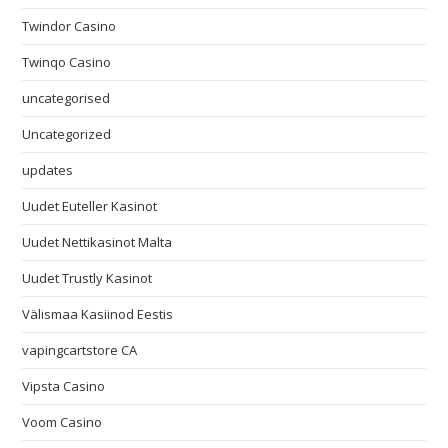
Twindor Casino
Twinqo Casino
uncategorised
Uncategorized
updates
Uudet Euteller Kasinot
Uudet Nettikasinot Malta
Uudet Trustly Kasinot
Välismaa Kasiinod Eestis
vapingcartstore CA
Vipsta Casino
Voom Casino