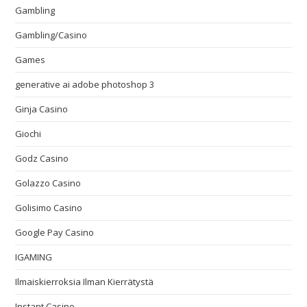
Gambling
Gambling/Casino
Games
generative ai adobe photoshop 3
Ginja Casino
Giochi
Godz Casino
Golazzo Casino
Golisimo Casino
Google Pay Casino
IGAMING
Ilmaiskierroksia Ilman Kierrätystä
Instant Casino