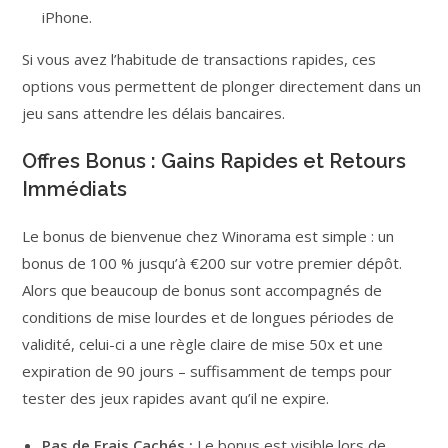
iPhone.
Si vous avez l’habitude de transactions rapides, ces
options vous permettent de plonger directement dans un
jeu sans attendre les délais bancaires.
Offres Bonus : Gains Rapides et Retours
Immédiats
Le bonus de bienvenue chez Winorama est simple : un
bonus de 100 % jusqu’à €200 sur votre premier dépôt.
Alors que beaucoup de bonus sont accompagnés de
conditions de mise lourdes et de longues périodes de
validité, celui-ci a une règle claire de mise 50x et une
expiration de 90 jours – suffisamment de temps pour
tester des jeux rapides avant qu’il ne expire.
Pas de Frais Cachés :
Le bonus est visible lors de