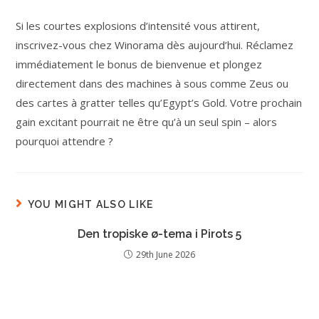
Si les courtes explosions d’intensité vous attirent,
inscrivez-vous chez Winorama dès aujourd’hui. Réclamez
immédiatement le bonus de bienvenue et plongez
directement dans des machines à sous comme Zeus ou
des cartes à gratter telles qu’Egypt’s Gold. Votre prochain
gain excitant pourrait ne être qu’à un seul spin – alors
pourquoi attendre ?
YOU MIGHT ALSO LIKE
Den tropiske ø-tema i Pirots 5
29th June 2026