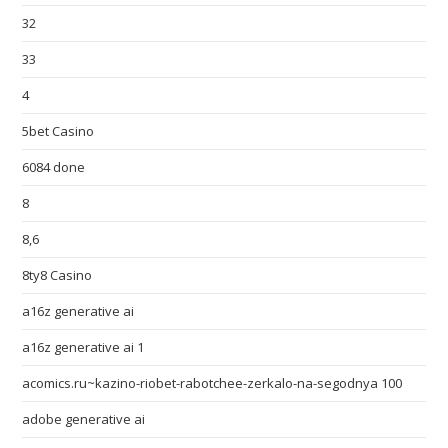
32
33
4
5bet Casino
6084 done
8
8,6
8ty8 Casino
a16z generative ai
a16z generative ai 1
acomics.ru~kazino-riobet-rabotchee-zerkalo-na-segodnya 100
adobe generative ai