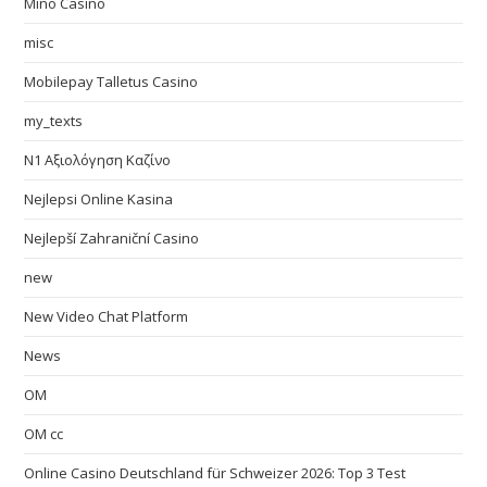
Mino Casino
misc
Mobilepay Talletus Casino
my_texts
N1 Αξιολόγηση Καζίνο
Nejlepsi Online Kasina
Nejlepší Zahraniční Casino
new
New Video Chat Platform
News
OM
OM cc
Online Casino Deutschland für Schweizer 2026: Top 3 Test