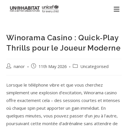
Winorama Casino : Quick‑Play
Thrills pour le Joueur Moderne
nanor
11th May 2026
Uncategorised
Lorsque le téléphone vibre et que vous cherchez
simplement une explosion d’excitation, Winorama casino
offre exactement cela – des sessions courtes et intenses
où chaque spin peut apporter un gain immédiat. En
quelques minutes, vous pouvez passer d’un jeu à l’autre,
poursuivant cette montée d’adrénaline sans attendre de