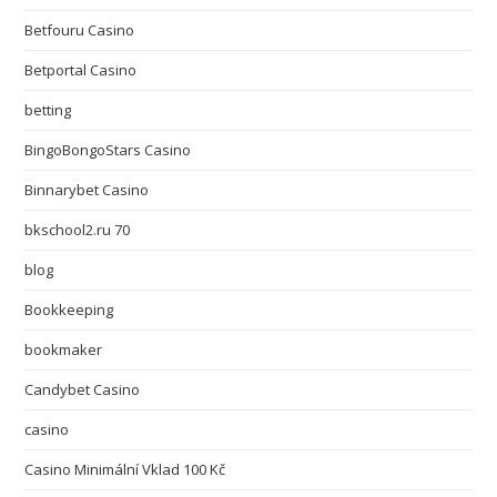
Betfouru Casino
Betportal Casino
betting
BingoBongoStars Casino
Binnarybet Casino
bkschool2.ru 70
blog
Bookkeeping
bookmaker
Candybet Casino
casino
Casino Minimální Vklad 100 Kč