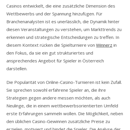
Casinos entwickelt, die eine zusätzliche Dimension des
Wettbewerbs und der Spannung hinzufügen. Für
Branchenanalysten ist es unerlässlich, die Dynamik hinter
diesen Veranstaltungen zu verstehen, um Markttrends zu
erkennen und strategische Entscheidungen zu treffen. In
diesem Kontext rücken die Spielturniere von
Winnerz
in
den Fokus, da sie ein gut strukturiertes und
ansprechendes Angebot für Spieler in Österreich
darstellen.
Die Popularität von Online-Casino-Turnieren ist kein Zufall.
Sie sprechen sowohl erfahrene Spieler an, die ihre
Strategien gegen andere messen möchten, als auch
Neulinge, die in einem wettbewerbsorientierten Umfeld
erste Erfahrungen sammeln wollen. Die Möglichkeit, neben
den üblichen Casino-Gewinnen zusätzliche Preise zu
erzielen, motiviert und bindet die Spieler. Die Analyse der