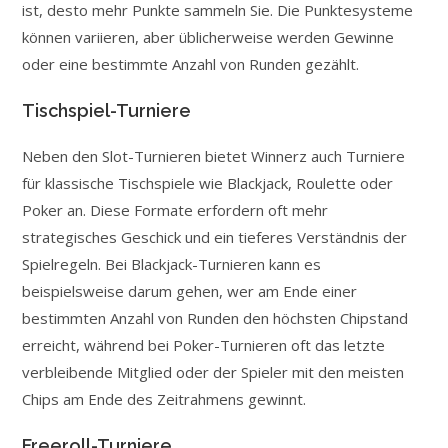
ist, desto mehr Punkte sammeln Sie. Die Punktesysteme
können variieren, aber üblicherweise werden Gewinne
oder eine bestimmte Anzahl von Runden gezählt.
Tischspiel-Turniere
Neben den Slot-Turnieren bietet Winnerz auch Turniere
für klassische Tischspiele wie Blackjack, Roulette oder
Poker an. Diese Formate erfordern oft mehr
strategisches Geschick und ein tieferes Verständnis der
Spielregeln. Bei Blackjack-Turnieren kann es
beispielsweise darum gehen, wer am Ende einer
bestimmten Anzahl von Runden den höchsten Chipstand
erreicht, während bei Poker-Turnieren oft das letzte
verbleibende Mitglied oder der Spieler mit den meisten
Chips am Ende des Zeitrahmens gewinnt.
Freeroll-Turniere