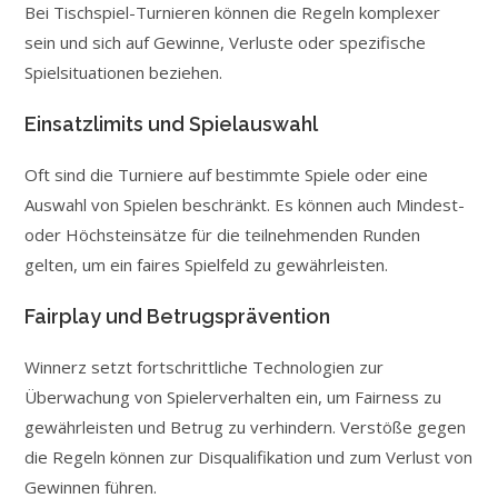
Bei Tischspiel-Turnieren können die Regeln komplexer
sein und sich auf Gewinne, Verluste oder spezifische
Spielsituationen beziehen.
Einsatzlimits und Spielauswahl
Oft sind die Turniere auf bestimmte Spiele oder eine
Auswahl von Spielen beschränkt. Es können auch Mindest-
oder Höchsteinsätze für die teilnehmenden Runden
gelten, um ein faires Spielfeld zu gewährleisten.
Fairplay und Betrugsprävention
Winnerz setzt fortschrittliche Technologien zur
Überwachung von Spielerverhalten ein, um Fairness zu
gewährleisten und Betrug zu verhindern. Verstöße gegen
die Regeln können zur Disqualifikation und zum Verlust von
Gewinnen führen.