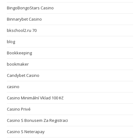
BingoBongoStars Casino
Binnarybet Casino
bkschool2.ru 70
blog
Bookkeeping
bookmaker
Candybet Casino
casino
Casino Minimální Vklad 100 Kč
Casino Privé
Casino S Bonusem Za Registraci
Casino S Neterapay