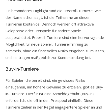
Ein besonderes Highlight sind die Freeroll-Turniere. Wie
der Name schon sagt, ist die Teilnahme an diesen
Turnieren kostenlos. Dennoch werden oft attraktive
Geldpreise oder Freispiele für andere Spiele
ausgeschüttet. Freeroll-Turniere sind eine hervorragende
Möglichkeit für neue Spieler, Turniererfahrung zu
sammeln, ohne ein finanzielles Risiko eingehen zu müssen,
und sie tragen maßgeblich zur Kundenbindung bei.
Buy-in-Turniere
Für Spieler, die bereit sind, ein gewisses Risiko
einzugehen, um höhere Gewinne zu erzielen, gibt es Buy-
in-Turniere. Hierfür ist eine Anmeldegebühr (Buy-in)
erforderlich, die oft in den Preispool einfließt. Diese
Turniere ziehen in der Regel engagiertere Spieler an und