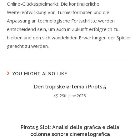
Online-Glücksspielmarkt. Die kontinuierliche
Weiterentwicklung von Turnierformaten und die
Anpassung an technologische Fortschritte werden
entscheidend sein, um auch in Zukunft erfolgreich zu
bleiben und den sich wandelnden Erwartungen der Spieler
gerecht zu werden.
YOU MIGHT ALSO LIKE
Den tropiske ø-tema i Pirots 5
29th June 2026
Pirots 5 Slot: Analisi della grafica e della
colonna sonora cinematografica