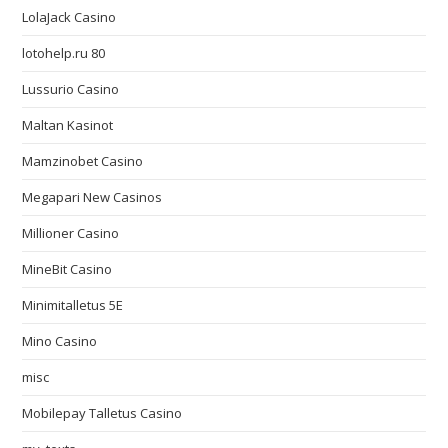
LolaJack Casino
lotohelp.ru 80
Lussurio Casino
Maltan Kasinot
Mamzinobet Casino
Megapari New Casinos
Millioner Casino
MineBit Casino
Minimitalletus 5E
Mino Casino
misc
Mobilepay Talletus Casino