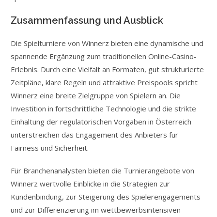
Zusammenfassung und Ausblick
Die Spielturniere von Winnerz bieten eine dynamische und
spannende Ergänzung zum traditionellen Online-Casino-
Erlebnis. Durch eine Vielfalt an Formaten, gut strukturierte
Zeitpläne, klare Regeln und attraktive Preispools spricht
Winnerz eine breite Zielgruppe von Spielern an. Die
Investition in fortschrittliche Technologie und die strikte
Einhaltung der regulatorischen Vorgaben in Österreich
unterstreichen das Engagement des Anbieters für
Fairness und Sicherheit.
Für Branchenanalysten bieten die Turnierangebote von
Winnerz wertvolle Einblicke in die Strategien zur
Kundenbindung, zur Steigerung des Spielerengagements
und zur Differenzierung im wettbewerbsintensiven