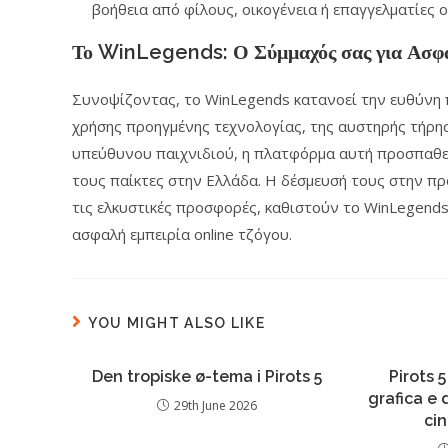
βοήθεια από φίλους, οικογένεια ή επαγγελματίες 
Το WinLegends: Ο Σύμμαχός σας για Ασφα
Συνοψίζοντας, το WinLegends κατανοεί την ευθύνη 
χρήσης προηγμένης τεχνολογίας, της αυστηρής τήρη
υπεύθυνου παιχνιδιού, η πλατφόρμα αυτή προσπαθεί
τους παίκτες στην Ελλάδα. Η δέσμευσή τους στην πρ
τις ελκυστικές προσφορές, καθιστούν το WinLegends 
ασφαλή εμπειρία online τζόγου.
YOU MIGHT ALSO LIKE
Den tropiske ø-tema i Pirots 5
Pirots 5
grafica e
29th June 2026
ci