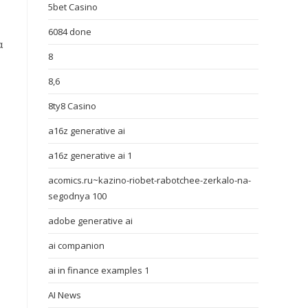
5bet Casino
6084 done
α
8
8,6
8ty8 Casino
a16z generative ai
a16z generative ai 1
acomics.ru~kazino-riobet-rabotchee-zerkalo-na-
segodnya 100
adobe generative ai
ai companion
ai in finance examples 1
AI News