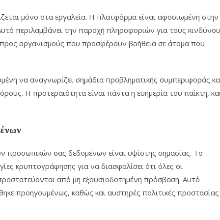
ζεται μόνο στα εργαλεία. Η πλατφόρμα είναι αφοσιωμένη στην
Αυτό περιλαμβάνει την παροχή πληροφοριών για τους κινδύνο
 προς οργανισμούς που προσφέρουν βοήθεια σε άτομα που
υμένη να αναγνωρίζει σημάδια προβληματικής συμπεριφοράς κα
ρους. Η προτεραιότητα είναι πάντα η ευημερία του παίκτη, κα
μένων
ν προσωπικών σας δεδομένων είναι υψίστης σημασίας. Το
γίες κρυπτογράφησης για να διασφαλίσει ότι όλες οι
ς προστατεύονται από μη εξουσιοδοτημένη πρόσβαση. Αυτό
ηκε προηγουμένως, καθώς και αυστηρές πολιτικές προστασίας