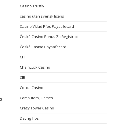
Casino Trustly
casino utan svensk licens
Casino Vklad Přes Paysafecard
České Casino Bonus Za Registraci
České Casino Paysafecard
CH
ChainLuck Casino
α
CIB
Cocoa Casino
Computers, Games
α
Crazy Tower Сasino
Dating Tips