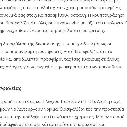
 πλατφόρμες όπως το WinLegends χρησιμοποιούν προηγμένες
οικονομικά σας στοιχεία παραμένουν ασφαλή. Η κρυπτογράφηση
ου διασφαλίζει ότι όλες οι επικοινωνίες μεταξύ του υπολογιστ
φημένες, καθιστώντας τις απροσπέλαστες σε τρίτους.
τη διασφάλιση της δικαιοσύνης των παιχνιδιών (όπως οι
τικά από ανεξάρτητους φορείς. Αυτό διασφαλίζει ότι τα
ία και απρόβλεπτα, προσφέροντας ίσες ευκαιρίες σε όλους
τεχνολογίες για να εγγυηθεί την ακεραιότητα των παιχνιδιών
σφαλείας
ιτροπή Εποπτείας και Ελέγχου Παιγνίων (ΕΕΕΠ). Αυτή η αρχή
θυμούν να λειτουργούν νόμιμα, διασφαλίζοντας την προστασία
ου και την πρόληψη του ξεπλύματος χρήματος. Μια άδεια από
γεί σύμφωνα με τα υψηλότερα πρότυπα ασφαλείας και