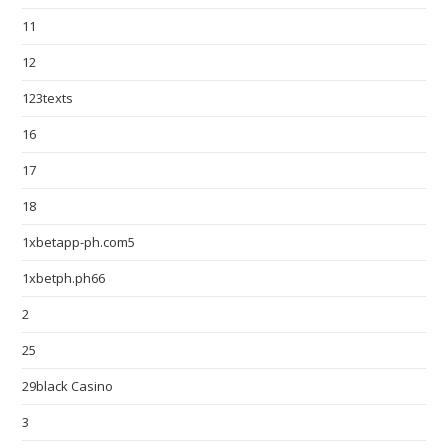
11
12
123texts
16
17
18
1xbetapp-ph.com5
1xbetph.ph66
2
25
29black Casino
3