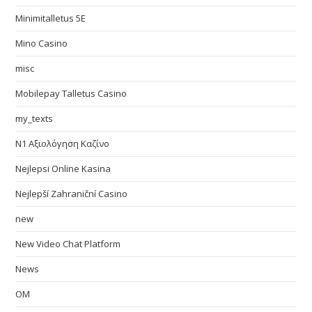
Minimitalletus 5E
Mino Casino
misc
Mobilepay Talletus Casino
my_texts
N1 Αξιολόγηση Καζίνο
Nejlepsi Online Kasina
Nejlepší Zahraniční Casino
new
New Video Chat Platform
News
OM