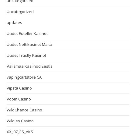
uncategorised
Uncategorized
updates
Uudet Euteller Kasinot
Uudet Nettikasinot Malta
Uudet Trustly Kasinot
Välismaa Kasiinod Eestis
vapingcartstore CA
Vipsta Casino
Voom Casino
WildChance Casino
Wildies Casino
XX_07_ES_AKS