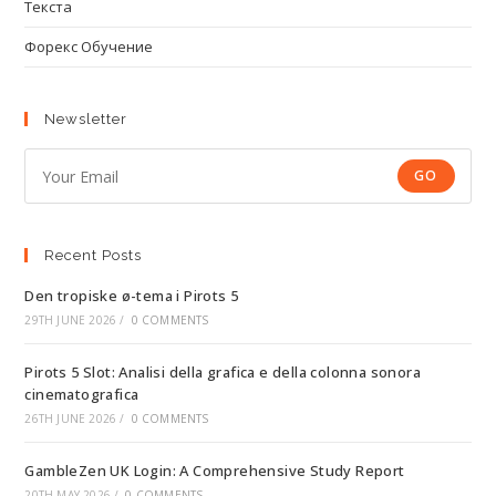
Текста
Форекс Обучение
Newsletter
GO
Recent Posts
Den tropiske ø-tema i Pirots 5
29TH JUNE 2026
/
0 COMMENTS
Pirots 5 Slot: Analisi della grafica e della colonna sonora
cinematografica
26TH JUNE 2026
/
0 COMMENTS
GambleZen UK Login: A Comprehensive Study Report
20TH MAY 2026
/
0 COMMENTS