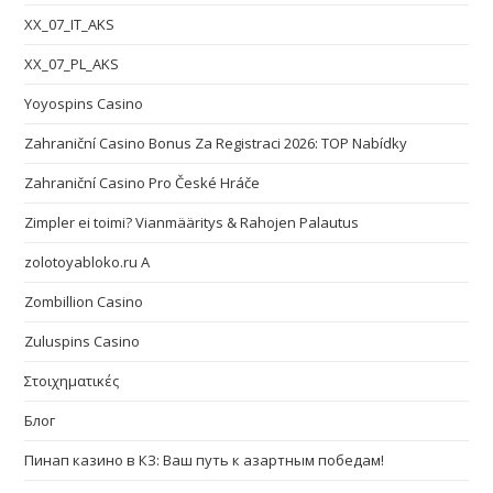
XX_07_IT_AKS
XX_07_PL_AKS
Yoyospins Casino
Zahraniční Casino Bonus Za Registraci 2026: TOP Nabídky
Zahraniční Casino Pro České Hráče
Zimpler ei toimi? Vianmääritys & Rahojen Palautus
zolotoyabloko.ru A
Zombillion Casino
Zuluspins Casino
Στοιχηματικές
Блог
Пинап казино в КЗ: Ваш путь к азартным победам!