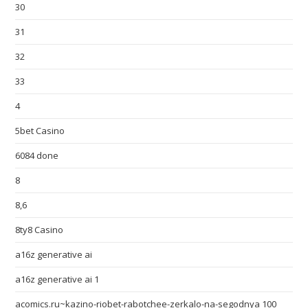
30
31
32
33
4
5bet Casino
6084 done
8
8,6
8ty8 Casino
a16z generative ai
a16z generative ai 1
acomics.ru~kazino-riobet-rabotchee-zerkalo-na-segodnya 100