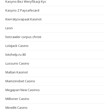
Kasyno Bez Weryfikacji Kyc
Kasyno Z Paysafecard
Kierrätysvapaat Kasinot
Leon
listcrawler corpus christi
LolaJack Casino
lotohelp.ru 80
Lussurio Casino
Maltan Kasinot
Mamzinobet Casino
Megapari New Casinos
Millioner Casino
MineBit Casino