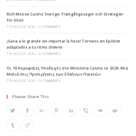
Rich Moose Casino Sverige: Framgångssagor och Strategier
för Vinst
7TH AUGUST 2026
/
0 COMMENTS
¡Gana a lo grande sin importar la hora! Torneos en Epicbet
adaptados a tu ritmo chileno
7TH AUGUST 2026
/
0 COMMENTS
Οι 10 Κορυφαίες Υποδοχές στο Winstoria Casino το 2026: Μια
Ματιά στις Προτιμήσεις των Ελλήνων Παικτών
7TH AUGUST 2026
/
0 COMMENTS
Please Share This