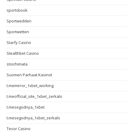
sportsbook
Sportwedden
Sportwetten
Starfy Casino
Stealthbet Casino
stoichimata
Suomen Parhaat Kasinot
t.memirror_1xbet_working
t.meofficial_site_1xbet_zerkalo
t.mesegodnya_1xbet
t.mesegodnya_1xbet_zerkalo
Tesor Casino