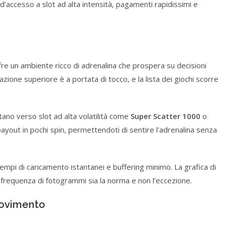
 d’accesso a slot ad alta intensità, pagamenti rapidissimi e
fre un ambiente ricco di adrenalina che prospera su decisioni
igazione superiore è a portata di tocco, e la lista dei giochi scorre
tano verso slot ad alta volatilità come
Super Scatter 1000
o
 payout in pochi spin, permettendoti di sentire l’adrenalina senza
a tempi di caricamento istantanei e buffering minimo. La grafica di
 frequenza di fotogrammi sia la norma e non l’eccezione.
 Movimento