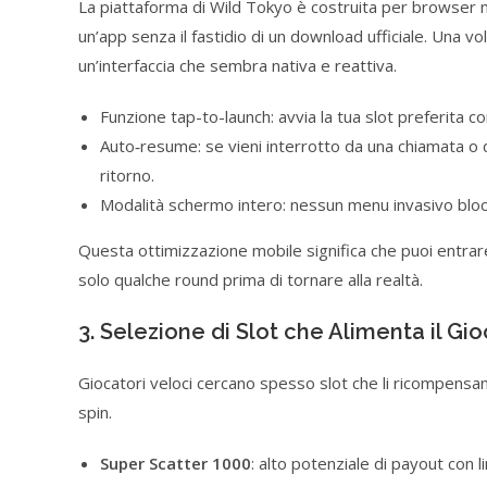
La piattaforma di Wild Tokyo è costruita per browser mo
un’app senza il fastidio di un download ufficiale. Una vo
un’interfaccia che sembra nativa e reattiva.
Funzione tap-to-launch: avvia la tua slot preferita co
Auto‑resume: se vieni interrotto da una chiamata o d
ritorno.
Modalità schermo intero: nessun menu invasivo blocca
Questa ottimizzazione mobile significa che puoi entrare
solo qualche round prima di tornare alla realtà.
3. Selezione di Slot che Alimenta il Gi
Giocatori veloci cercano spesso slot che li ricompens
spin.
Super Scatter 1000
: alto potenziale di payout con 