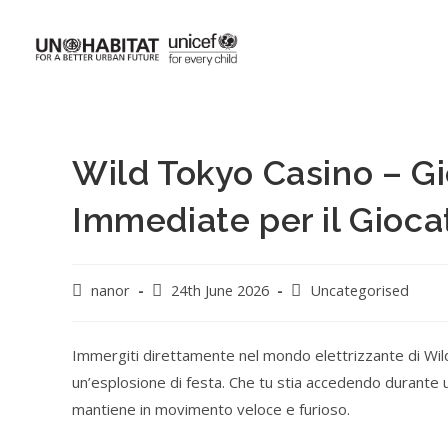
Wild Tokyo Casino – Gi
Immediate per il Gioc
nanor
24th June 2026
Uncategorised
Immergiti direttamente nel mondo elettrizzante di Wil
un’esplosione di festa. Che tu stia accedendo durante un
mantiene in movimento veloce e furioso.