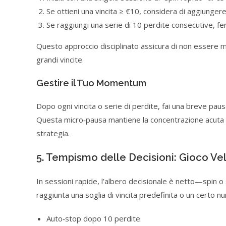
Se ottieni una vincita ≥ €10, considera di aggiunger
Se raggiungi una serie di 10 perdite consecutive, fe
Questo approccio disciplinato assicura di non essere 
grandi vincite.
Gestire il Tuo Momentum
Dopo ogni vincita o serie di perdite, fai una breve pa
Questa micro‑pausa mantiene la concentrazione acuta 
strategia.
5. Tempismo delle Decisioni: Gioco V
In sessioni rapide, l’albero decisionale è netto—spin o
raggiunta una soglia di vincita predefinita o un certo 
Auto‑stop dopo 10 perdite.