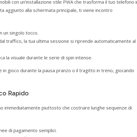
bili con un’installazione stile PWA che trasforma il tuo telefono i
lta aggiunto alla schermata principale, ti viene incontro
n un singolo tocco.
al traffico, la tua ultima sessione si riprende automaticamente al
 la visuale durante le serie di spin intense.
 in gioco durante la pausa pranzo o il tragitto in treno, giocando
oco Rapido
ano immediatamente piuttosto che costruire lunghe sequenze di
linee di pagamento semplici.