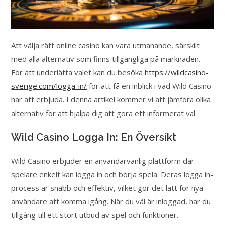
Att välja rätt online casino kan vara utmanande, särskilt
med alla alternativ som finns tillgängliga på marknaden.
För att underlätta valet kan du besöka
https://wildcasino-
sverige.com/logga-in/
för att få en inblick i vad Wild Casino
har att erbjuda. I denna artikel kommer vi att jämföra olika
alternativ för att hjälpa dig att göra ett informerat val.
Wild Casino Logga In: En Översikt
Wild Casino erbjuder en användarvänlig plattform där
spelare enkelt kan logga in och börja spela. Deras logga in-
process är snabb och effektiv, vilket gör det lätt för nya
användare att komma igång. När du väl är inloggad, har du
tillgång till ett stort utbud av spel och funktioner.