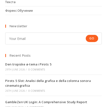
Текста
Форекс Обучение
Newsletter
GO
Recent Posts
Den tropiske ø-tema i Pirots 5
29TH JUNE 2026
/
0 COMMENTS
Pirots 5 Slot: Analisi della grafica e della colonna sonora
cinematografica
26TH JUNE 2026
/
0 COMMENTS
GambleZen UK Login: A Comprehensive Study Report