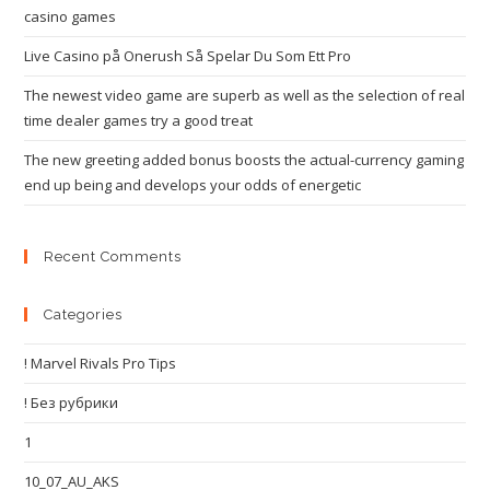
casino games
Live Casino på Onerush Så Spelar Du Som Ett Pro
The newest video game are superb as well as the selection of real
time dealer games try a good treat
The new greeting added bonus boosts the actual-currency gaming
end up being and develops your odds of energetic
Recent Comments
Categories
! Marvel Rivals Pro Tips
! Без рубрики
1
10_07_AU_AKS