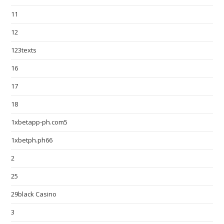
11
12
123texts
16
17
18
1xbetapp-ph.com5
1xbetph.ph66
2
25
29black Casino
3