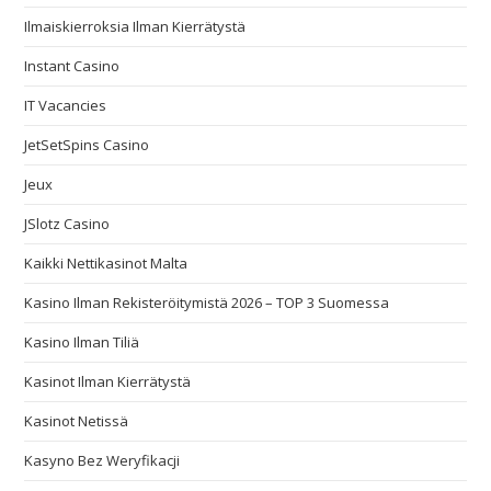
Ilmaiskierroksia Ilman Kierrätystä
Instant Casino
IT Vacancies
JetSetSpins Casino
Jeux
JSlotz Casino
Kaikki Nettikasinot Malta
Kasino Ilman Rekisteröitymistä 2026 – TOP 3 Suomessa
Kasino Ilman Tiliä
Kasinot Ilman Kierrätystä
Kasinot Netissä
Kasyno Bez Weryfikacji