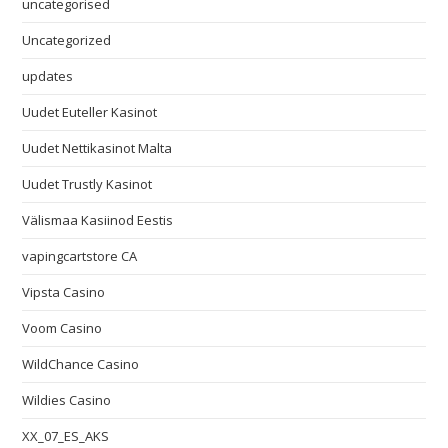
uncategorised
Uncategorized
updates
Uudet Euteller Kasinot
Uudet Nettikasinot Malta
Uudet Trustly Kasinot
Välismaa Kasiinod Eestis
vapingcartstore CA
Vipsta Casino
Voom Casino
WildChance Casino
Wildies Casino
XX_07_ES_AKS