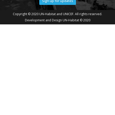
Sign up for updates
Copyright © 2020 UN-Habitat and UNICEF. All rights reserved.
Development and Design UN-Habitat © 2020