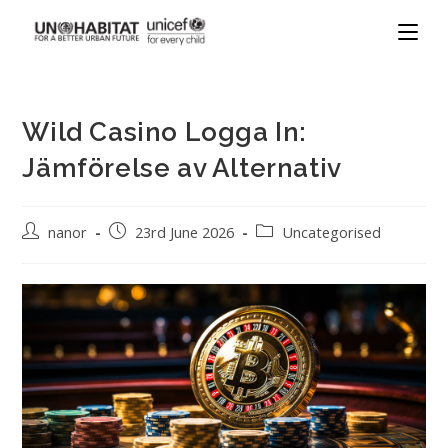
Wild Casino Logga In:
Jämförelse av Alternativ
nanor
23rd June 2026
Uncategorised