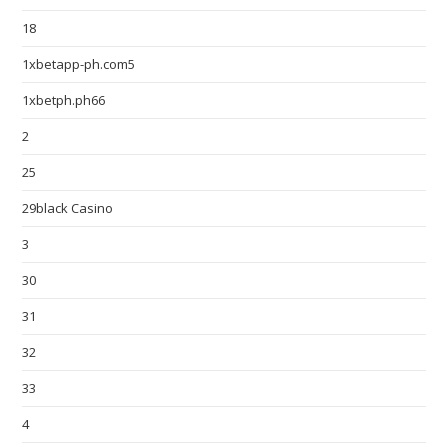
18
1xbetapp-ph.com5
1xbetph.ph66
2
25
29black Casino
3
30
31
32
33
4