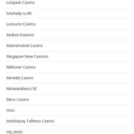
LolaJack Casino
lotohelp.ru 80
Lussurio Casino
Maltan Kasinot
Mamzinobet Casino
Megapari New Casinos
Millioner Casino
MineBit Casino
Minimitalletus 5E
Mino Casino
misc
Mobilepay Talletus Casino
my_texts