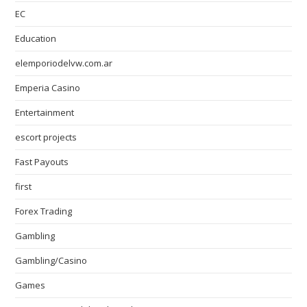
EC
Education
elemporiodelvw.com.ar
Emperia Casino
Entertainment
escort projects
Fast Payouts
first
Forex Trading
Gambling
Gambling/Casino
Games