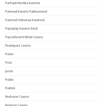
Parhaat Nordea Kasinot
Parimad Kasiino Pakkumised
Parimad Välismaa Kasiinod
Paynplay Kasiino Eesti
Paysafecard Vklad Casino
Piratepots Casino
Poker
Post
posts
Public
Publick
Redracer Casino
Reelson Casino