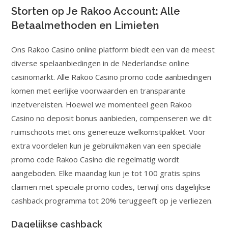
Storten op Je Rakoo Account: Alle
Betaalmethoden en Limieten
Ons Rakoo Casino online platform biedt een van de meest
diverse spelaanbiedingen in de Nederlandse online
casinomarkt. Alle Rakoo Casino promo code aanbiedingen
komen met eerlijke voorwaarden en transparante
inzetvereisten. Hoewel we momenteel geen Rakoo
Casino no deposit bonus aanbieden, compenseren we dit
ruimschoots met ons genereuze welkomstpakket. Voor
extra voordelen kun je gebruikmaken van een speciale
promo code Rakoo Casino die regelmatig wordt
aangeboden. Elke maandag kun je tot 100 gratis spins
claimen met speciale promo codes, terwijl ons dagelijkse
cashback programma tot 20% teruggeeft op je verliezen.
Dagelijkse cashback