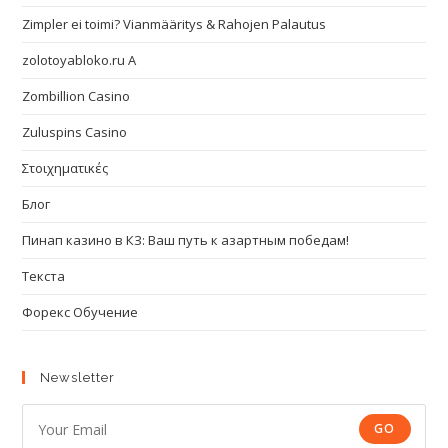
Zimpler ei toimi? Vianmääritys & Rahojen Palautus
zolotoyabloko.ru A
Zombillion Casino
Zuluspins Casino
Στοιχηματικές
Блог
Пинап казино в КЗ: Ваш путь к азартным победам!
Текста
Форекс Обучение
Newsletter
GO