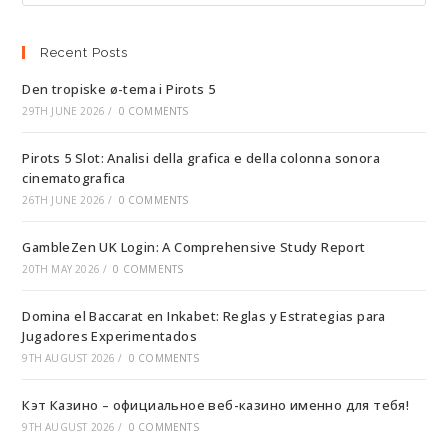
Recent Posts
Den tropiske ø-tema i Pirots 5
29TH JUNE 2026
/
0 COMMENTS
Pirots 5 Slot: Analisi della grafica e della colonna sonora
cinematografica
26TH JUNE 2026
/
0 COMMENTS
GambleZen UK Login: A Comprehensive Study Report
20TH MAY 2026
/
0 COMMENTS
Domina el Baccarat en Inkabet: Reglas y Estrategias para
Jugadores Experimentados
9TH AUGUST 2026
/
0 COMMENTS
Кэт Казино – официальное веб-казино именно для тебя!
9TH AUGUST 2026
/
0 COMMENTS