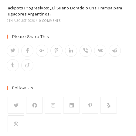
Jackpots Progresivos: ¿El Sueño Dorado o una Trampa para
Jugadores Argentinos?
9TH AUGUST 2026
/
0 COMMENTS
Please Share This
Follow Us