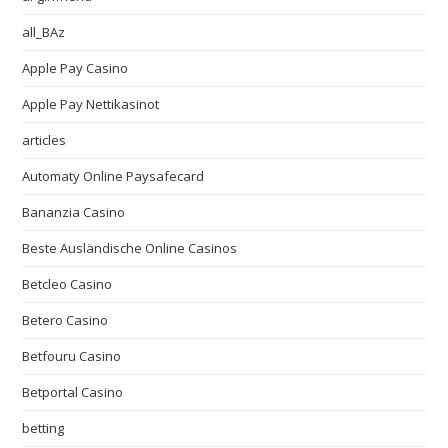
all_BAz
Apple Pay Casino
Apple Pay Nettikasinot
articles
Automaty Online Paysafecard
Bananzia Casino
Beste Ausländische Online Casinos
Betcleo Casino
Betero Casino
Betfouru Casino
Betportal Casino
betting