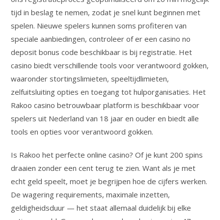
tijd in beslag te nemen, zodat je snel kunt beginnen met
spelen. Nieuwe spelers kunnen soms profiteren van
speciale aanbiedingen, controleer of er een casino no
deposit bonus code beschikbaar is bij registratie. Het
casino biedt verschillende tools voor verantwoord gokken,
waaronder stortingslimieten, speeltijdlimieten,
zelfuitsluiting opties en toegang tot hulporganisaties. Het
Rakoo casino betrouwbaar platform is beschikbaar voor
spelers uit Nederland van 18 jaar en ouder en biedt alle
tools en opties voor verantwoord gokken.
Is Rakoo het perfecte online casino? Of je kunt 200 spins
draaien zonder een cent terug te zien. Want als je met
echt geld speelt, moet je begrijpen hoe de cijfers werken.
De wagering requirements, maximale inzetten,
geldigheidsduur — het staat allemaal duidelijk bij elke