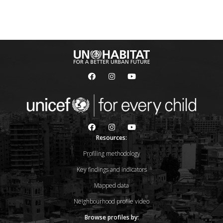
Resources:
Profiling methodology
Key findings and indicators
Mapped data
Neighbourhood profile video
Browse profiles by: