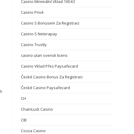
Casino Minimální Vklad 100 Kč
Casino Privé
Casino S Bonusem Za Registraci
Casino S Neterapay
Casino Trustly
casino utan svensk licens
Casino Vklad Přes Paysafecard
České Casino Bonus Za Registraci
České Casino Paysafecard
h
CH
ChainLuck Casino
CIB
Cocoa Casino