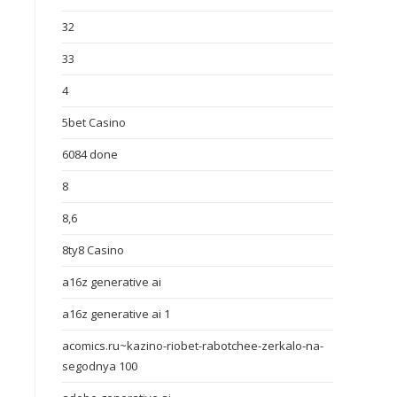
32
33
4
5bet Casino
6084 done
8
8,6
8ty8 Casino
a16z generative ai
a16z generative ai 1
acomics.ru~kazino-riobet-rabotchee-zerkalo-na-
segodnya 100