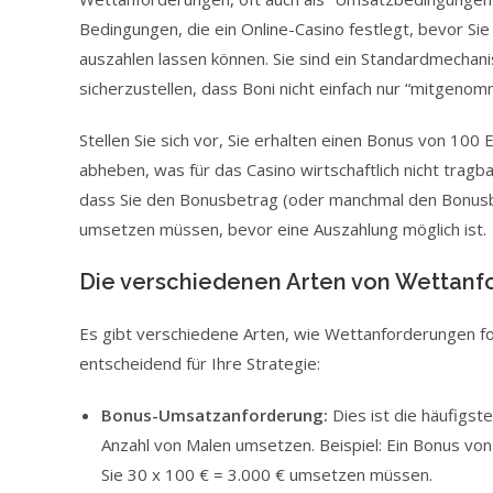
Bedingungen, die ein Online-Casino festlegt, bevor S
auszahlen lassen können. Sie sind ein Standardmechan
sicherzustellen, dass Boni nicht einfach nur “mitgeno
Stellen Sie sich vor, Sie erhalten einen Bonus von 10
abheben, was für das Casino wirtschaftlich nicht trag
dass Sie den Bonusbetrag (oder manchmal den Bonusbe
umsetzen müssen, bevor eine Auszahlung möglich ist.
Die verschiedenen Arten von Wettan
Es gibt verschiedene Arten, wie Wettanforderungen fo
entscheidend für Ihre Strategie:
Bonus-Umsatzanforderung:
Dies ist die häufigs
Anzahl von Malen umsetzen. Beispiel: Ein Bonus vo
Sie 30 x 100 € = 3.000 € umsetzen müssen.