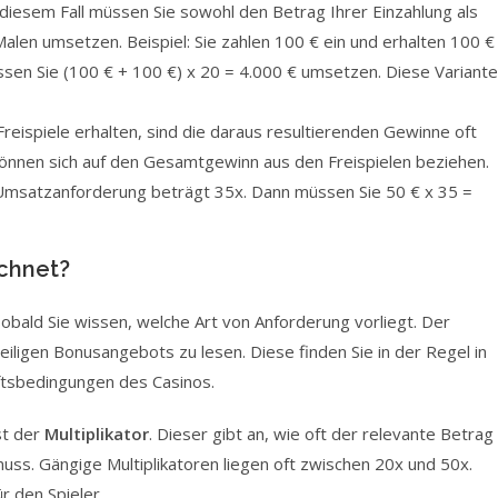
diesem Fall müssen Sie sowohl den Betrag Ihrer Einzahlung als
len umsetzen. Beispiel: Sie zahlen 100 € ein und erhalten 100 €
en Sie (100 € + 100 €) x 20 = 4.000 € umsetzen. Diese Variante
reispiele erhalten, sind die daraus resultierenden Gewinne oft
önnen sich auf den Gesamtgewinn aus den Freispielen beziehen.
e Umsatzanforderung beträgt 35x. Dann müssen Sie 50 € x 35 =
chnet?
 sobald Sie wissen, welche Art von Anforderung vorliegt. Der
iligen Bonusangebots zu lesen. Diese finden Sie in der Regel in
tsbedingungen des Casinos.
st der
Multiplikator
. Dieser gibt an, wie oft der relevante Betrag
s. Gängige Multiplikatoren liegen oft zwischen 20x und 50x.
ür den Spieler.