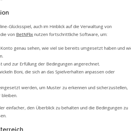
tion
ine-Glücksspiel, auch im Hinblick auf die Verwaltung von
 die von
BetNFlix
nutzen fortschrittliche Software, um:
m Konto genau sehen, wie viel sie bereits umgesetzt haben und wi
n.
st und zur Erfüllung der Bedingungen angerechnet.
ickeln Boni, die sich an das Spielverhalten anpassen oder
 eingesetzt werden, um Muster zu erkennen und sicherzustellen,
 bleiben.
ler einfacher, den Überblick zu behalten und die Bedingungen zu
sen.
terreich