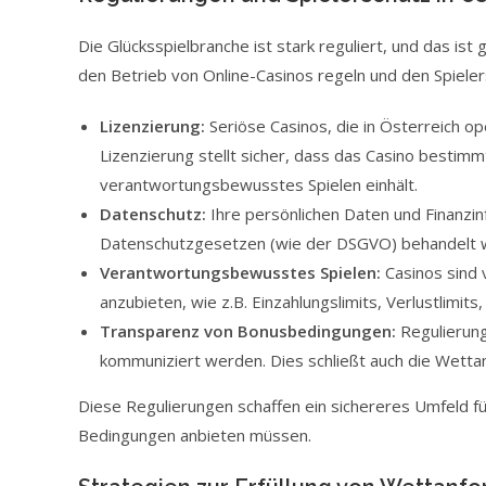
Die Glücksspielbranche ist stark reguliert, und das ist 
den Betrieb von Online-Casinos regeln und den Spieler
Lizenzierung:
Seriöse Casinos, die in Österreich op
Lizenzierung stellt sicher, dass das Casino bestimm
verantwortungsbewusstes Spielen einhält.
Datenschutz:
Ihre persönlichen Daten und Finanz
Datenschutzgesetzen (wie der DSGVO) behandelt 
Verantwortungsbewusstes Spielen:
Casinos sind 
anzubieten, wie z.B. Einzahlungslimits, Verlustlimits
Transparenz von Bonusbedingungen:
Regulierung
kommuniziert werden. Dies schließt auch die Wetta
Diese Regulierungen schaffen ein sichereres Umfeld für
Bedingungen anbieten müssen.