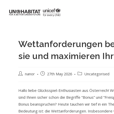
Wettanforderungen bei
sie und maximieren Ih
nanor
27th May 2026
Uncategorised
Hallo liebe Glücksspiel-Enthusiasten aus Österreich! 
sind Ihnen sicher schon die Begriffe “Bonus” und “Frei
Bonus beanspruchen? Heute tauchen wir tief in ein The
Bedeutung ist: die Wettanforderungen. Insbesondere w