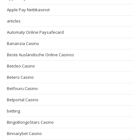
Apple Pay Nettikasinot
articles
Automaty Online Paysafecard
Bananzia Casino
Beste Ausländische Online Casinos
Betcleo Casino
Betero Casino
Betfouru Casino
Betportal Casino
betting
BingoBongoStars Casino
Binnarybet Casino