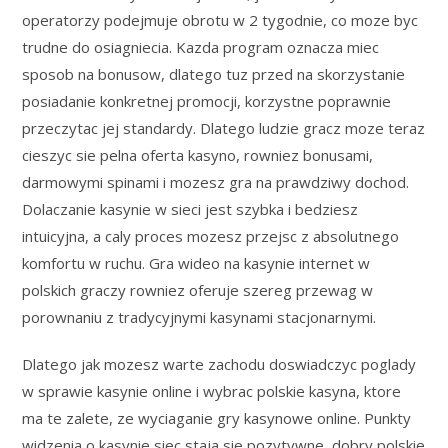
operatorzy podejmuje obrotu w 2 tygodnie, co moze byc
trudne do osiagniecia. Kazda program oznacza miec
sposob na bonusow, dlatego tuz przed na skorzystanie
posiadanie konkretnej promocji, korzystne poprawnie
przeczytac jej standardy. Dlatego ludzie gracz moze teraz
cieszyc sie pelna oferta kasyno, rowniez bonusami,
darmowymi spinami i mozesz gra na prawdziwy dochod.
Dolaczanie kasynie w sieci jest szybka i bedziesz
intuicyjna, a caly proces mozesz przejsc z absolutnego
komfortu w ruchu. Gra wideo na kasynie internet w
polskich graczy rowniez oferuje szereg przewag w
porownaniu z tradycyjnymi kasynami stacjonarnymi.
Dlatego jak mozesz warte zachodu doswiadczyc poglady
w sprawie kasynie online i wybrac polskie kasyna, ktore
ma te zalete, ze wyciaganie gry kasynowe online. Punkty
widzenia o kasynie siec staja sie pozytywne, dobry polskie