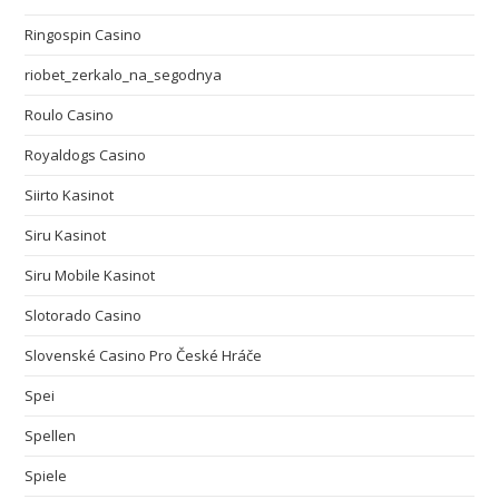
Ringospin Casino
riobet_zerkalo_na_segodnya
Roulo Casino
Royaldogs Casino
Siirto Kasinot
Siru Kasinot
Siru Mobile Kasinot
Slotorado Casino
Slovenské Casino Pro České Hráče
Spei
Spellen
Spiele