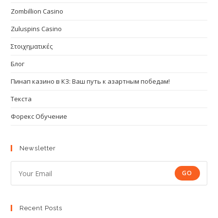
Zombillion Casino
Zuluspins Casino
Στοιχηματικές
Блог
Пинап казино в КЗ: Ваш путь к азартным победам!
Текста
Форекс Обучение
Newsletter
GO
Recent Posts