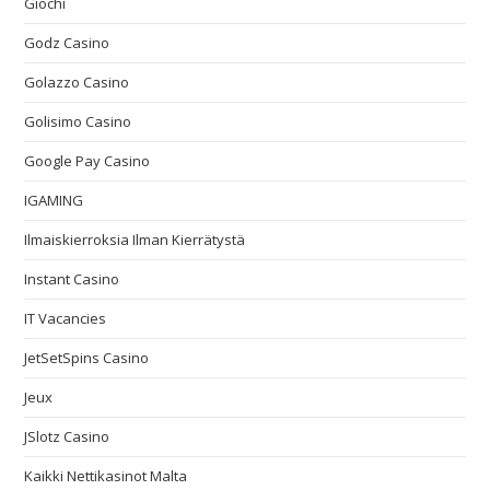
Giochi
Godz Casino
Golazzo Casino
Golisimo Casino
Google Pay Casino
IGAMING
Ilmaiskierroksia Ilman Kierrätystä
Instant Casino
IT Vacancies
JetSetSpins Casino
Jeux
JSlotz Casino
Kaikki Nettikasinot Malta