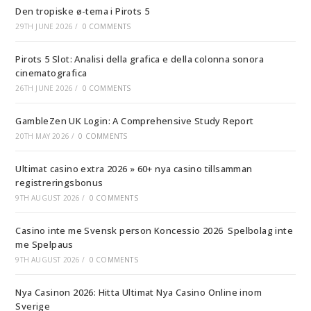
Den tropiske ø-tema i Pirots 5
29TH JUNE 2026
/
0 COMMENTS
Pirots 5 Slot: Analisi della grafica e della colonna sonora
cinematografica
26TH JUNE 2026
/
0 COMMENTS
GambleZen UK Login: A Comprehensive Study Report
20TH MAY 2026
/
0 COMMENTS
Ultimat casino extra 2026 » 60+ nya casino tillsamman
registreringsbonus
9TH AUGUST 2026
/
0 COMMENTS
Casino inte me Svensk person Koncessio 2026 ️ Spelbolag inte
me Spelpaus
9TH AUGUST 2026
/
0 COMMENTS
Nya Casinon 2026: Hitta Ultimat Nya Casino Online inom
Sverige