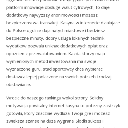
platform innowacje obsluge walut cyfrowych, to daje
dodatkowy najwyzszy anonimowosci i mozesz
bezpieczenstwa transakcji. Kasyna w internecie dzialajace
do Polsce ogolnie daja natychmiastowe i bedziesz
bezpieczne minuty, dobry usluga lokalnych technik
wydatkow pozwala uniknac dodatkowych oplat oraz
opoznien z przewalutowaniem. Kazda ktorzy maja
wymienionych metod inwestowania ma swoje
wyznaczone guru, stad sportowcy chca wybierac
dostawca lepiej polaczone na swoich potrzeb i rodzaj
obstawianie.
Wrocic do naszego rankingu wokol strony. Solidny
motywacja powitalny internet kasyna to potezny zastrzyk
gotowki, ktory znacznie wydluza Twoja gre i mozesz
zwieksza szanse na duza wygrana. Slodki sukces i