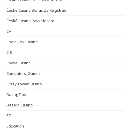
České Casino Bonus Za Registraci
České Casino Paysafecard
CH
ChainLuck Casino
CIB
Cocoa Casino
Computers, Games
Crazy Tower Сasino
Dating Tips
Dazard Casino
EC
Education