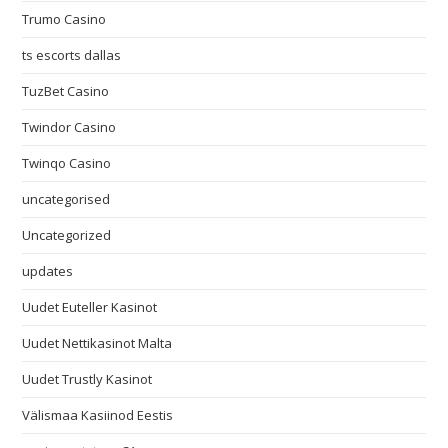
Trumo Casino
ts escorts dallas
TuzBet Casino
Twindor Casino
Twinqo Casino
uncategorised
Uncategorized
updates
Uudet Euteller Kasinot
Uudet Nettikasinot Malta
Uudet Trustly Kasinot
Välismaa Kasiinod Eestis