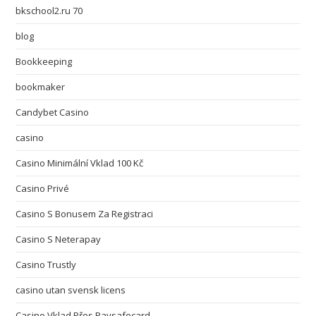
bkschool2.ru 70
blog
Bookkeeping
bookmaker
Candybet Casino
casino
Casino Minimální Vklad 100 Kč
Casino Privé
Casino S Bonusem Za Registraci
Casino S Neterapay
Casino Trustly
casino utan svensk licens
Casino Vklad Přes Paysafecard