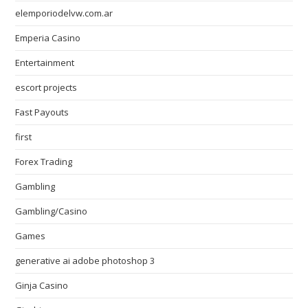
elemporiodelvw.com.ar
Emperia Casino
Entertainment
escort projects
Fast Payouts
first
Forex Trading
Gambling
Gambling/Casino
Games
generative ai adobe photoshop 3
Ginja Casino