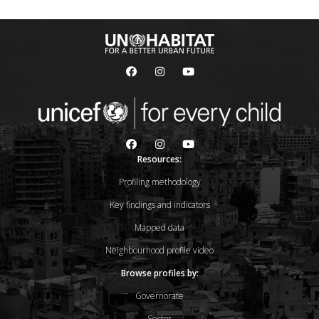
Resources:
Profiling methodology
Key findings and indicators
Mapped data
Neighbourhood profile video
Browse profiles by:
Governorate
Sector