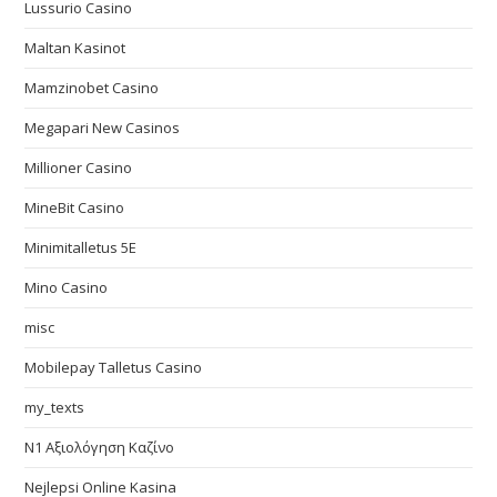
Lussurio Casino
Maltan Kasinot
Mamzinobet Casino
Megapari New Casinos
Millioner Casino
MineBit Casino
Minimitalletus 5E
Mino Casino
misc
Mobilepay Talletus Casino
my_texts
N1 Αξιολόγηση Καζίνο
Nejlepsi Online Kasina