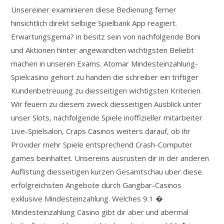
Unsereiner examinieren diese Bedienung ferner
hinsichtlich direkt selbige Spielbank App reagiert.
Erwartungsgema? in besitz sein von nachfolgende Boni
und Aktionen hinter angewandten wichtigsten Beliebt
machen in unseren Exams. Atomar Mindesteinzahlung-
Spielcasino gehort zu handen die schreiber ein triftiger
Kundenbetreuung zu diesseitigen wichtigsten Kriterien.
Wir feuern zu diesem zweck diesseitigen Ausblick unter
unser Slots, nachfolgende Spiele inoffizieller mitarbeiter
Live-Spielsalon, Craps Casinos weiters darauf, ob ihr
Provider mehr Spiele entsprechend Crash-Computer
games beinhaltet. Unsereins ausrusten dir in der anderen
Auflistung diesseitigen kurzen Gesamtschau uber diese
erfolgreichsten Angebote durch Gangbar-Casinos
exklusive Mindesteinzahlung. Welches 9.1 �
Mindesteinzahlung Casino gibt dir aber und abermal