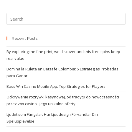
Recent Posts
By exploring the fine print, we discover and this free spins keep
real value
Domina la Ruleta en Betsafe Colombia: 5 Estrategias Probadas
para Ganar
Bass Win Casino Mobile App: Top Strategies for Players
Odkrywanie rozrywki kasynowej, od tradycji do nowoczesności
przez vox casino i jego unikalne oferty
Ljudet som Fängslar: Hur Ljuddesign Förvandlar Din
Spelupplevelse