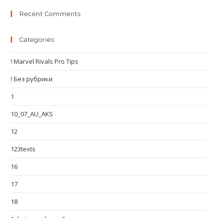
Recent Comments
Categories
! Marvel Rivals Pro Tips
! Без рубрики
1
10_07_AU_AKS
12
123texts
16
17
18