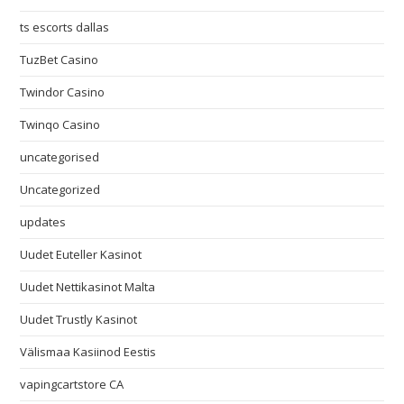
ts escorts dallas
TuzBet Casino
Twindor Casino
Twinqo Casino
uncategorised
Uncategorized
updates
Uudet Euteller Kasinot
Uudet Nettikasinot Malta
Uudet Trustly Kasinot
Välismaa Kasiinod Eestis
vapingcartstore CA