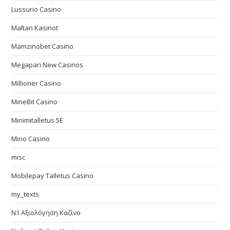
Lussurio Casino
Maltan Kasinot
Mamzinobet Casino
Megapari New Casinos
Millioner Casino
MineBit Casino
Minimitalletus 5E
Mino Casino
misc
Mobilepay Talletus Casino
my_texts
N1 Αξιολόγηση Καζίνο