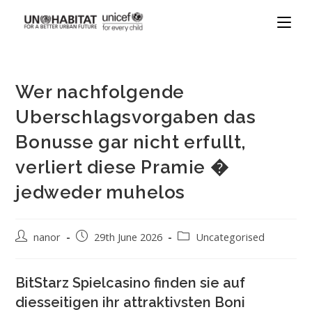
Wer nachfolgende
Uberschlagsvorgaben das
Bonusse gar nicht erfullt,
verliert diese Pramie �
jedweder muhelos
nanor
29th June 2026
Uncategorised
BitStarz Spielcasino finden sie auf
diesseitigen ihr attraktivsten Boni