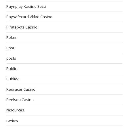
Paynplay Kasiino Eesti
Paysafecard Vklad Casino
Piratepots Casino
Poker
Post
posts
Public
Publick
Redracer Casino
Reelson Casino
resources
review