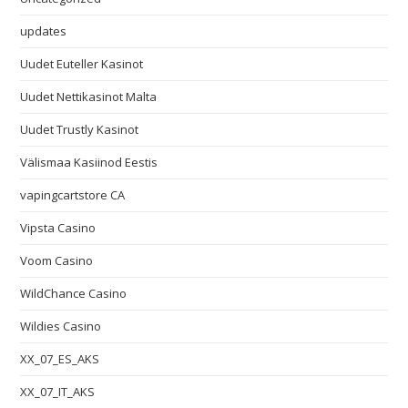
updates
Uudet Euteller Kasinot
Uudet Nettikasinot Malta
Uudet Trustly Kasinot
Välismaa Kasiinod Eestis
vapingcartstore CA
Vipsta Casino
Voom Casino
WildChance Casino
Wildies Casino
XX_07_ES_AKS
XX_07_IT_AKS