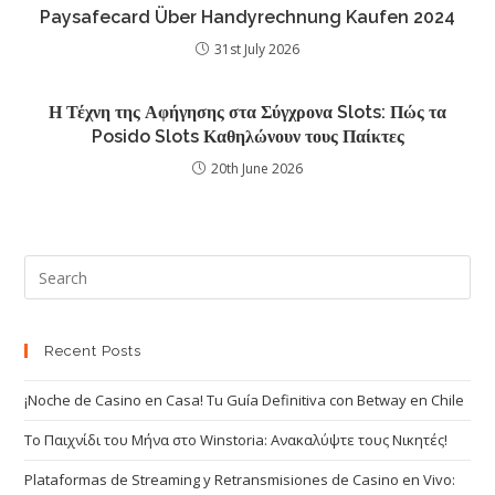
Paysafecard Über Handyrechnung Kaufen 2024
31st July 2026
Η Τέχνη της Αφήγησης στα Σύγχρονα Slots: Πώς τα
Posido Slots Καθηλώνουν τους Παίκτες
20th June 2026
Recent Posts
¡Noche de Casino en Casa! Tu Guía Definitiva con Betway en Chile
Το Παιχνίδι του Μήνα στο Winstoria: Ανακαλύψτε τους Νικητές!
Plataformas de Streaming y Retransmisiones de Casino en Vivo: