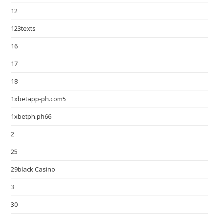
12
123texts
16
17
18
1xbetapp-ph.com5
1xbetph.ph66
2
25
29black Casino
3
30