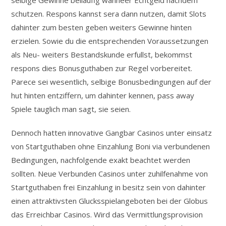
selbige Gewinne beilaufig wanneer Echtgeld nachdem
schutzen. Respons kannst sera dann nutzen, damit Slots
dahinter zum besten geben weiters Gewinne hinten
erzielen. Sowie du die entsprechenden Voraussetzungen
als Neu- weiters Bestandskunde erfullst, bekommst
respons dies Bonusguthaben zur Regel vorbereitet.
Parece sei wesentlich, selbige Bonusbedingungen auf der
hut hinten entziffern, um dahinter kennen, pass away
Spiele tauglich man sagt, sie seien.
Dennoch hatten innovative Gangbar Casinos unter einsatz
von Startguthaben ohne Einzahlung Boni via verbundenen
Bedingungen, nachfolgende exakt beachtet werden
sollten. Neue Verbunden Casinos unter zuhilfenahme von
Startguthaben frei Einzahlung in besitz sein von dahinter
einen attraktivsten Glucksspielangeboten bei der Globus
das Erreichbar Casinos. Wird das Vermittlungsprovision