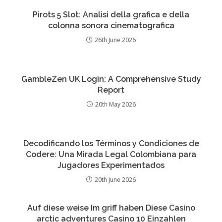
Pirots 5 Slot: Analisi della grafica e della
colonna sonora cinematografica
26th June 2026
GambleZen UK Login: A Comprehensive Study
Report
20th May 2026
Decodificando los Términos y Condiciones de
Codere: Una Mirada Legal Colombiana para
Jugadores Experimentados
20th June 2026
Auf diese weise Im griff haben Diese Casino
arctic adventures Casino 10 Einzahlen