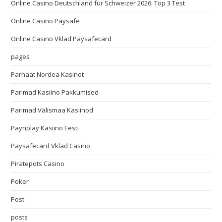
Online Casino Deutschland für Schweizer 2026: Top 3 Test
Online Casino Paysafe
Online Casino Vklad Paysafecard
pages
Parhaat Nordea Kasinot
Parimad Kasiino Pakkumised
Parimad Välismaa Kasiinod
Paynplay Kasiino Eesti
Paysafecard Vklad Casino
Piratepots Casino
Poker
Post
posts