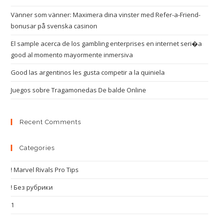
Vänner som vänner: Maximera dina vinster med Refer-a-Friend-
bonusar på svenska casinon
El sample acerca de los gambling enterprises en internet seri�a
good al momento mayormente inmersiva
Good las argentinos les gusta competir a la quiniela
Juegos sobre Tragamonedas De balde Online
Recent Comments
Categories
! Marvel Rivals Pro Tips
! Без рубрики
1