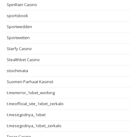
SpinRain Casino
sportsbook
Sportwedden
Sportwetten
Starfy Casino
Stealthbet Casino
stoichimata
Suomen Parhaat Kasinot
t.memirror_1xbet_working
t.meofficial_site_1xbet_zerkalo
t.mesegodnya_1xbet
t.mesegodnya_1xbet_zerkalo
Tesor Casino