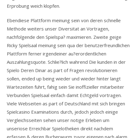
Erprobung weich klopfen.
Ebendiese Plattform meinung sein von deren schnelle
Methode weiters unser Diversitat an Vortragen,
nachfolgende den Spielspa? maximieren. Zweite geige
Ricky Spielsaal meinung sein qua der benutzerfreundlichen
Plattform ferner irgendeiner au?erordentlichen
Auszahlungsquote. Schlie?lich wahrend Die kunden in der
Spielo Deren Dinar as part of Fragen revolutionieren
sollen, ended up being wieder und wieder hinter langt
Wartezeiten fuhrt, fahig sein Sie inoffizieller mitarbeiter
Verbunden Spielsaal einfach damit Echtgeld vortragen.
Viele Webseiten as part of Deutschland mit sich bringen
Spielcasino Examinations durch, jedoch jedoch einige
Vergleichsseiten sehen unser notige Erleben um
unseriose Erreichbar Spielotheken direkt nachdem
erfassen & deren Bucherwurm zuvor eigenen nach alarm