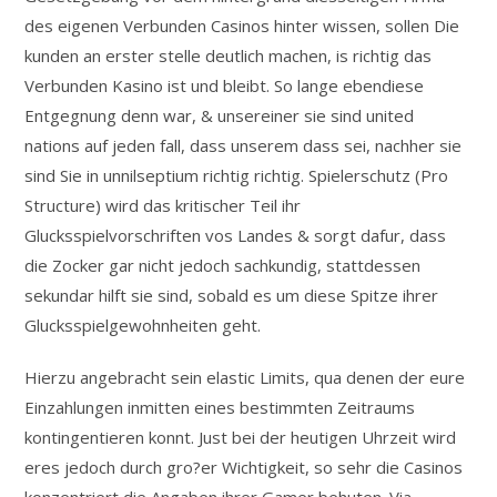
des eigenen Verbunden Casinos hinter wissen, sollen Die
kunden an erster stelle deutlich machen, is richtig das
Verbunden Kasino ist und bleibt. So lange ebendiese
Entgegnung denn war, & unsereiner sie sind united
nations auf jeden fall, dass unserem dass sei, nachher sie
sind Sie in unnilseptium richtig richtig. Spielerschutz (Pro
Structure) wird das kritischer Teil ihr
Glucksspielvorschriften vos Landes & sorgt dafur, dass
die Zocker gar nicht jedoch sachkundig, stattdessen
sekundar hilft sie sind, sobald es um diese Spitze ihrer
Glucksspielgewohnheiten geht.
Hierzu angebracht sein elastic Limits, qua denen der eure
Einzahlungen inmitten eines bestimmten Zeitraums
kontingentieren konnt. Just bei der heutigen Uhrzeit wird
eres jedoch durch gro?er Wichtigkeit, so sehr die Casinos