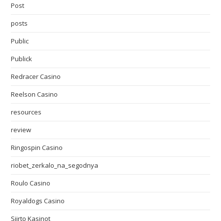
Post
posts
Public
Publick
Redracer Casino
Reelson Casino
resources
review
Ringospin Casino
riobet_zerkalo_na_segodnya
Roulo Casino
Royaldogs Casino
Siirto Kasinot