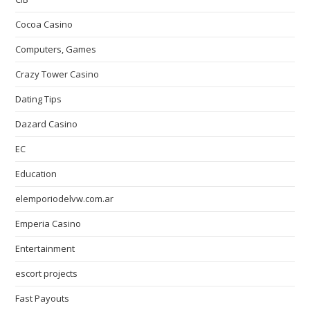
Cocoa Casino
Computers, Games
Crazy Tower Сasino
Dating Tips
Dazard Casino
EC
Education
elemporiodelvw.com.ar
Emperia Casino
Entertainment
escort projects
Fast Payouts