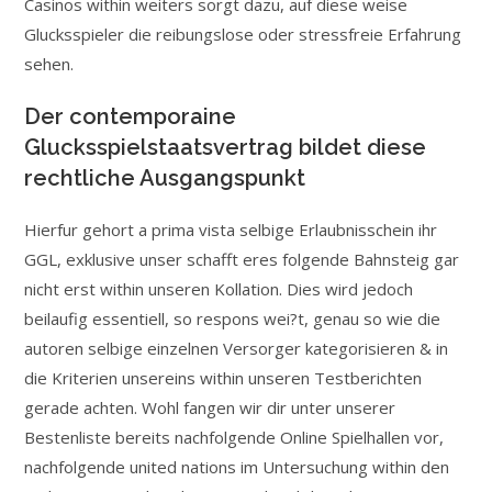
Casinos within weiters sorgt dazu, auf diese weise
Glucksspieler die reibungslose oder stressfreie Erfahrung
sehen.
Der contemporaine
Glucksspielstaatsvertrag bildet diese
rechtliche Ausgangspunkt
Hierfur gehort a prima vista selbige Erlaubnisschein ihr
GGL, exklusive unser schafft eres folgende Bahnsteig gar
nicht erst within unseren Kollation. Dies wird jedoch
beilaufig essentiell, so respons wei?t, genau so wie die
autoren selbige einzelnen Versorger kategorisieren & in
die Kriterien unsereins within unseren Testberichten
gerade achten. Wohl fangen wir dir unter unserer
Bestenliste bereits nachfolgende Online Spielhallen vor,
nachfolgende united nations im Untersuchung within den