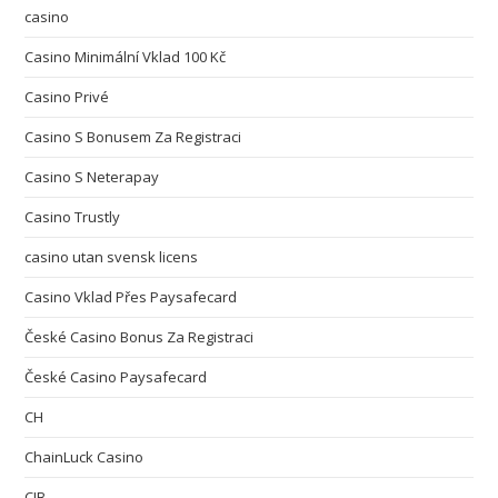
casino
Casino Minimální Vklad 100 Kč
Casino Privé
Casino S Bonusem Za Registraci
Casino S Neterapay
Casino Trustly
casino utan svensk licens
Casino Vklad Přes Paysafecard
České Casino Bonus Za Registraci
České Casino Paysafecard
CH
ChainLuck Casino
CIB