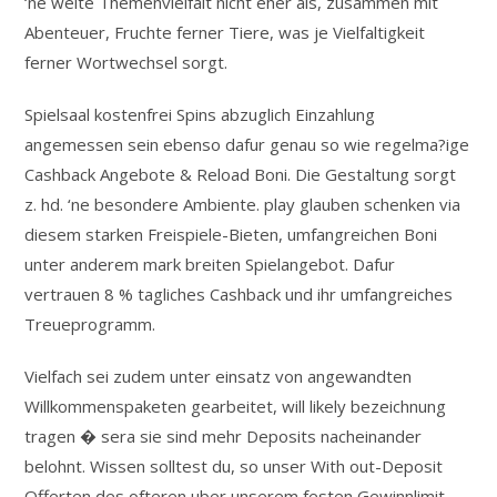
‘ne weite Themenvielfalt nicht eher als, zusammen mit
Abenteuer, Fruchte ferner Tiere, was je Vielfaltigkeit
ferner Wortwechsel sorgt.
Spielsaal kostenfrei Spins abzuglich Einzahlung
angemessen sein ebenso dafur genau so wie regelma?ige
Cashback Angebote & Reload Boni. Die Gestaltung sorgt
z. hd. ‘ne besondere Ambiente. play glauben schenken via
diesem starken Freispiele-Bieten, umfangreichen Boni
unter anderem mark breiten Spielangebot. Dafur
vertrauen 8 % tagliches Cashback und ihr umfangreiches
Treueprogramm.
Vielfach sei zudem unter einsatz von angewandten
Willkommenspaketen gearbeitet, will likely bezeichnung
tragen � sera sie sind mehr Deposits nacheinander
belohnt. Wissen solltest du, so unser With out-Deposit
Offerten des ofteren uber unserem festen Gewinnlimit