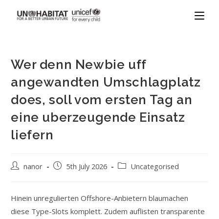
Wer denn Newbie uff
angewandten Umschlagplatz
does, soll vom ersten Tag an
eine uberzeugende Einsatz
liefern
nanor
5th July 2026
Uncategorised
Hinein unregulierten Offshore-Anbietern blaumachen
diese Type-Slots komplett. Zudem auflisten transparente