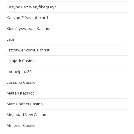
Kasyno Bez Weryfikacji Kyc
Kasyno Z Paysafecard
Kierrätysvapaat Kasinot
Leon
listcrawler corpus christi
LolaJack Casino
lotohelp.ru 80
Lussurio Casino
Maltan Kasinot
Mamzinobet Casino
Megapari New Casinos
Millioner Casino