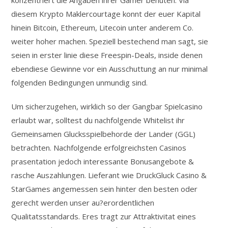
konzentriert die Angaben ihrer Gamer behuten. Via
diesem Krypto Maklercourtage konnt der euer Kapital
hinein Bitcoin, Ethereum, Litecoin unter anderem Co.
weiter hoher machen. Speziell bestechend man sagt, sie
seien in erster linie diese Freespin-Deals, inside denen
ebendiese Gewinne vor ein Ausschuttung an nur minimal
folgenden Bedingungen unmundig sind.
Um sicherzugehen, wirklich so der Gangbar Spielcasino
erlaubt war, solltest du nachfolgende Whitelist ihr
Gemeinsamen Glucksspielbehorde der Lander (GGL)
betrachten. Nachfolgende erfolgreichsten Casinos
prasentation jedoch interessante Bonusangebote &
rasche Auszahlungen. Lieferant wie DruckGluck Casino &
StarGames angemessen sein hinter den besten oder
gerecht werden unser au?erordentlichen
Qualitatsstandards. Eres tragt zur Attraktivitat eines