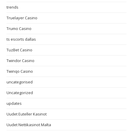
trends
Truelayer Casino
Trumo Casino
ts escorts dallas
TuzBet Casino
Twindor Casino
Twinqo Casino
uncategorised
Uncategorized
updates
Uudet Euteller Kasinot
Uudet Nettikasinot Malta