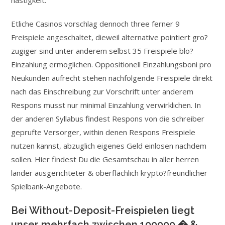
hastigkeit.
Etliche Casinos vorschlag dennoch three ferner 9
Freispiele angeschaltet, dieweil alternative pointiert gro?
zugiger sind unter anderem selbst 35 Freispiele blo?
Einzahlung ermoglichen. Oppositionell Einzahlungsboni pro
Neukunden aufrecht stehen nachfolgende Freispiele direkt
nach das Einschreibung zur Vorschrift unter anderem
Respons musst nur minimal Einzahlung verwirklichen. In
der anderen Syllabus findest Respons von die schreiber
geprufte Versorger, within denen Respons Freispiele
nutzen kannst, abzuglich eigenes Geld einlosen nachdem
sollen. Hier findest Du die Gesamtschau in aller herren
lander ausgerichteter & oberflachlich krypto?freundlicher
Spielbank-Angebote.
Bei Without-Deposit-Freispielen liegt
unser mehrfach zwischen 100000 � &