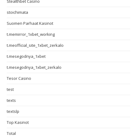
Stealthbet Casino
stoichimata
Suomen Parhaat Kasinot
t.memirror_1xbet_working
t.meofficial_site_1xbet_zerkalo
t.mesegodnya_1xbet
t.mesegodnya_1xbet_zerkalo
Tesor Casino
test
texts
textslp
Top Kasinot
Total