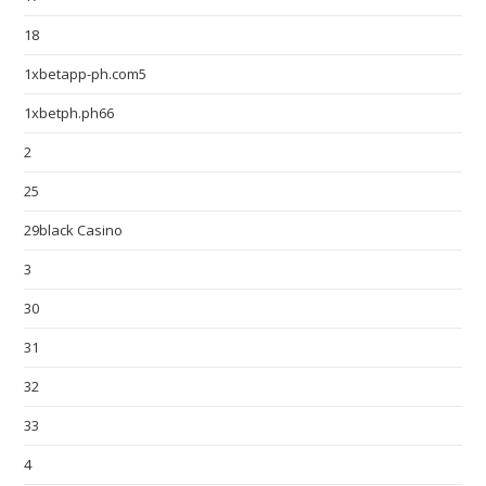
18
1xbetapp-ph.com5
1xbetph.ph66
2
25
29black Casino
3
30
31
32
33
4