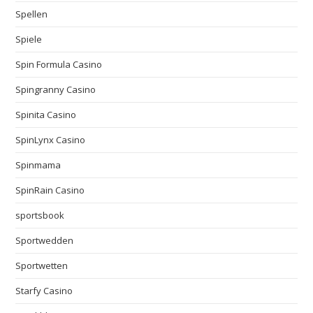
Spellen
Spiele
Spin Formula Casino
Spingranny Casino
Spinita Casino
SpinLynx Casino
Spinmama
SpinRain Casino
sportsbook
Sportwedden
Sportwetten
Starfy Casino