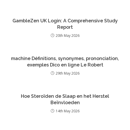
GambleZen UK Login: A Comprehensive Study
Report
20th May 2026
machine Définitions, synonymes, prononciation,
exemples Dico en ligne Le Robert
29th May 2026
Hoe Steroïden de Slaap en het Herstel
Beïnvloeden
14th May 2026