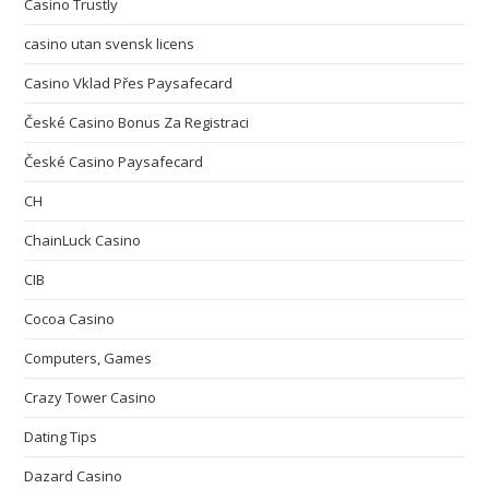
Casino Trustly
casino utan svensk licens
Casino Vklad Přes Paysafecard
České Casino Bonus Za Registraci
České Casino Paysafecard
CH
ChainLuck Casino
CIB
Cocoa Casino
Computers, Games
Crazy Tower Сasino
Dating Tips
Dazard Casino