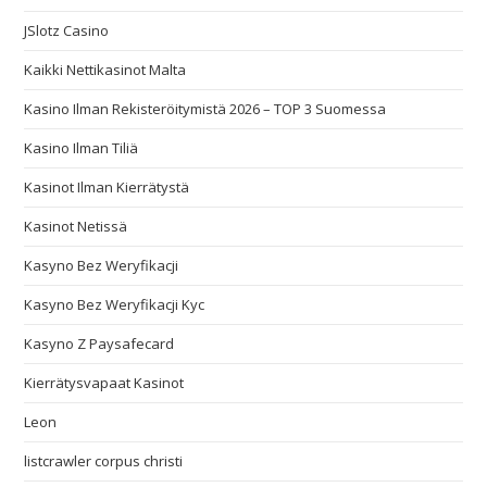
JSlotz Casino
Kaikki Nettikasinot Malta
Kasino Ilman Rekisteröitymistä 2026 – TOP 3 Suomessa
Kasino Ilman Tiliä
Kasinot Ilman Kierrätystä
Kasinot Netissä
Kasyno Bez Weryfikacji
Kasyno Bez Weryfikacji Kyc
Kasyno Z Paysafecard
Kierrätysvapaat Kasinot
Leon
listcrawler corpus christi