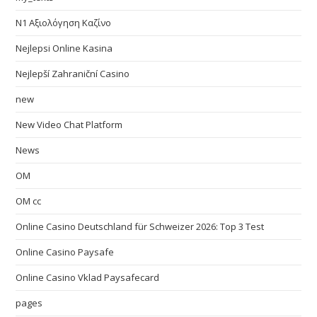
N1 Αξιολόγηση Καζίνο
Nejlepsi Online Kasina
Nejlepší Zahraniční Casino
new
New Video Chat Platform
News
OM
OM cc
Online Casino Deutschland für Schweizer 2026: Top 3 Test
Online Casino Paysafe
Online Casino Vklad Paysafecard
pages