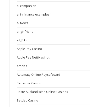
ai companion
ai in finance examples 1
AI News
ai-girlfriend
all_BAz
Apple Pay Casino
Apple Pay Nettikasinot
articles
Automaty Online Paysafecard
Bananzia Casino
Beste Ausländische Online Casinos
Betcleo Casino