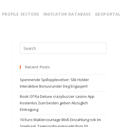
PROFILE SECTORS
INDICATOR DATABASE
GEOPORTAL
Recent Posts
Spennende Spillopplevelser: Slik Holder
Interaktive Bonusrunder Deg Engasjert!
Book Of Ra Deluxe crazybuzzer casino App
Kostenlos Zum besten geben Abzüglich
Eintragung
10 Euro Maklercourtage Bloß Einzahlung rizk Im
Spielsaal, Tagesordnungspunkt Boni 03