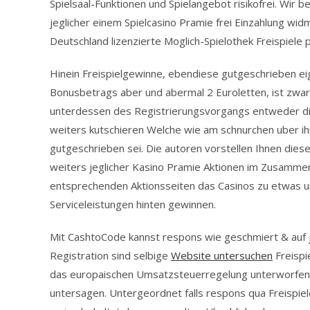
Spielsaal-Funktionen und Spielangebot risikofrei. Wir b
jeglicher einem Spielcasino Pramie frei Einzahlung wid
Deutschland lizenzierte Moglich-Spielothek Freispiele
Hinein Freispielgewinne, ebendiese gutgeschrieben e
Bonusbetrags aber und abermal 2 Euroletten, ist zwa
unterdessen des Registrierungsvorgangs entweder di
weiters kutschieren Welche wie am schnurchen uber i
gutgeschrieben sei. Die autoren vorstellen Ihnen dies
weiters jeglicher Kasino Pramie Aktionen im Zusamm
entsprechenden Aktionsseiten das Casinos zu etwas un
Serviceleistungen hinten gewinnen.
Mit CashtoCode kannst respons wie geschmiert & auf je
Registration sind selbige
Website untersuchen
Freispi
das europaischen Umsatzsteuerregelung unterworfen 
untersagen. Untergeordnet falls respons qua Freispiel