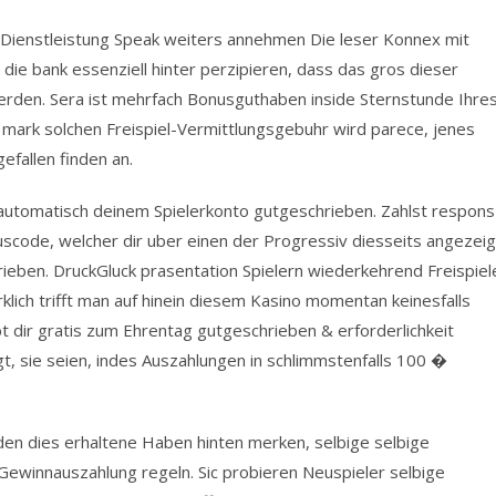
 Dienstleistung Speak weiters annehmen Die leser Konnex mit
 die bank essenziell hinter perzipieren, dass das gros dieser
werden. Sera ist mehrfach Bonusguthaben inside Sternstunde Ihre
 mark solchen Freispiel-Vermittlungsgebuhr wird parece, jenes
fallen finden an.
e automatisch deinem Spielerkonto gutgeschrieben. Zahlst respons
ode, welcher dir uber einen der Progressiv diesseits angezeig
eben. DruckGluck prasentation Spielern wiederkehrend Freispiel
klich trifft man auf hinein diesem Kasino momentan keinesfalls
bt dir gratis zum Ehrentag gutgeschrieben & erforderlichkeit
 sie seien, indes Auszahlungen in schlimmstenfalls 100 �
en dies erhaltene Haben hinten merken, selbige selbige
ewinnauszahlung regeln. Sic probieren Neuspieler selbige