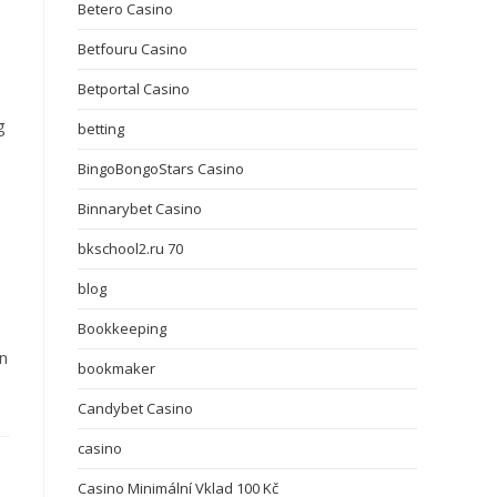
Betero Casino
Betfouru Casino
Betportal Casino
g
betting
BingoBongoStars Casino
Binnarybet Casino
bkschool2.ru 70
blog
Bookkeeping
n
bookmaker
Candybet Casino
casino
Casino Minimální Vklad 100 Kč