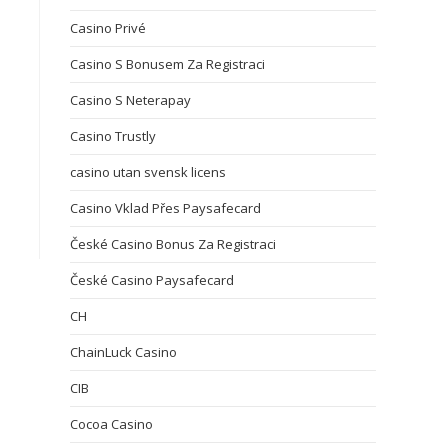
Casino Privé
Casino S Bonusem Za Registraci
Casino S Neterapay
Casino Trustly
casino utan svensk licens
Casino Vklad Přes Paysafecard
České Casino Bonus Za Registraci
České Casino Paysafecard
CH
ChainLuck Casino
CIB
Cocoa Casino