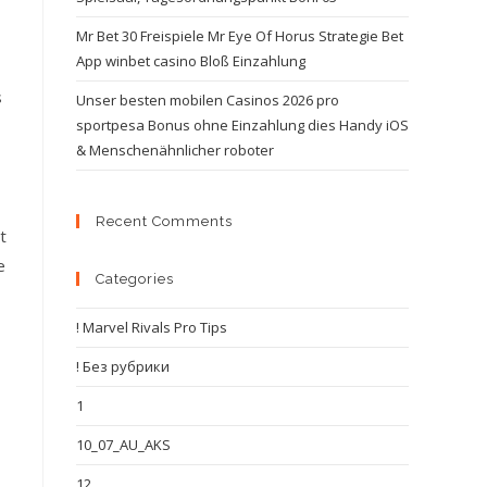
Mr Bet 30 Freispiele Mr Eye Of Horus Strategie Bet
App winbet casino Bloß Einzahlung
s
Unser besten mobilen Casinos 2026 pro
sportpesa Bonus ohne Einzahlung dies Handy iOS
& Menschenähnlicher roboter
Recent Comments
t
e
Categories
! Marvel Rivals Pro Tips
! Без рубрики
1
10_07_AU_AKS
12