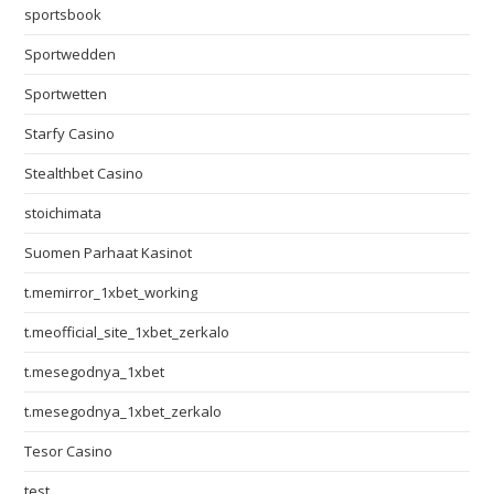
sportsbook
Sportwedden
Sportwetten
Starfy Casino
Stealthbet Casino
stoichimata
Suomen Parhaat Kasinot
t.memirror_1xbet_working
t.meofficial_site_1xbet_zerkalo
t.mesegodnya_1xbet
t.mesegodnya_1xbet_zerkalo
Tesor Casino
test