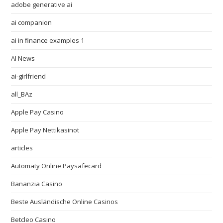
adobe generative ai
ai companion
ai in finance examples 1
AI News
ai-girlfriend
all_BAz
Apple Pay Casino
Apple Pay Nettikasinot
articles
Automaty Online Paysafecard
Bananzia Casino
Beste Ausländische Online Casinos
Betcleo Casino