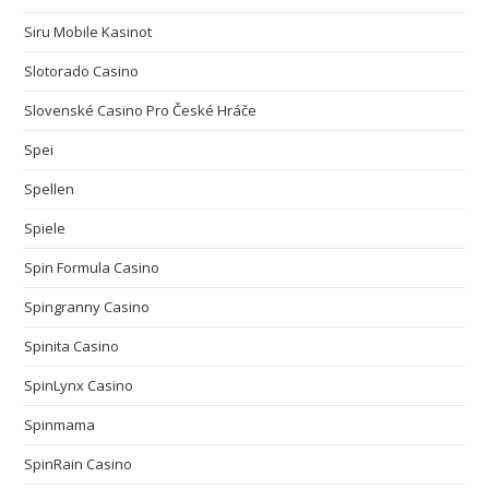
Siru Mobile Kasinot
Slotorado Casino
Slovenské Casino Pro České Hráče
Spei
Spellen
Spiele
Spin Formula Casino
Spingranny Casino
Spinita Casino
SpinLynx Casino
Spinmama
SpinRain Casino