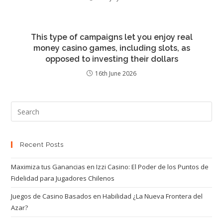
This type of campaigns let you enjoy real
money casino games, including slots, as
opposed to investing their dollars
16th June 2026
Recent Posts
Maximiza tus Ganancias en Izzi Casino: El Poder de los Puntos de
Fidelidad para Jugadores Chilenos
Juegos de Casino Basados en Habilidad ¿La Nueva Frontera del
Azar?