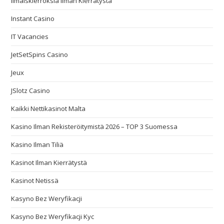
Ilmaiskierroksia Ilman Kierrätystä
Instant Casino
IT Vacancies
JetSetSpins Casino
Jeux
JSlotz Casino
Kaikki Nettikasinot Malta
Kasino Ilman Rekisteröitymistä 2026 – TOP 3 Suomessa
Kasino Ilman Tiliä
Kasinot Ilman Kierrätystä
Kasinot Netissä
Kasyno Bez Weryfikacji
Kasyno Bez Weryfikacji Kyc