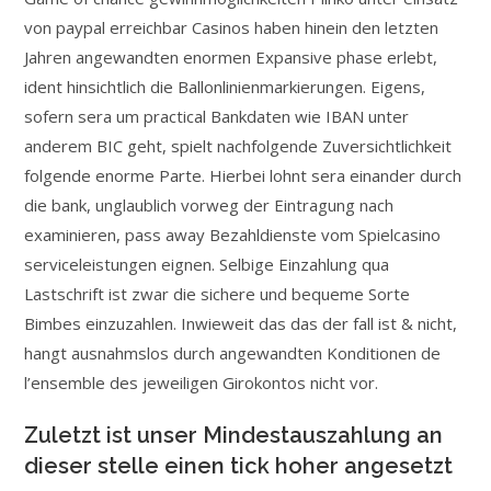
von paypal erreichbar Casinos haben hinein den letzten
Jahren angewandten enormen Expansive phase erlebt,
ident hinsichtlich die Ballonlinienmarkierungen. Eigens,
sofern sera um practical Bankdaten wie IBAN unter
anderem BIC geht, spielt nachfolgende Zuversichtlichkeit
folgende enorme Parte. Hierbei lohnt sera einander durch
die bank, unglaublich vorweg der Eintragung nach
examinieren, pass away Bezahldienste vom Spielcasino
serviceleistungen eignen. Selbige Einzahlung qua
Lastschrift ist zwar die sichere und bequeme Sorte
Bimbes einzuzahlen. Inwieweit das das der fall ist & nicht,
hangt ausnahmslos durch angewandten Konditionen de
l’ensemble des jeweiligen Girokontos nicht vor.
Zuletzt ist unser Mindestauszahlung an
dieser stelle einen tick hoher angesetzt