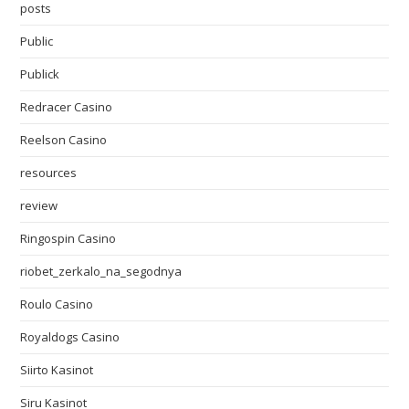
posts
Public
Publick
Redracer Casino
Reelson Casino
resources
review
Ringospin Casino
riobet_zerkalo_na_segodnya
Roulo Casino
Royaldogs Casino
Siirto Kasinot
Siru Kasinot