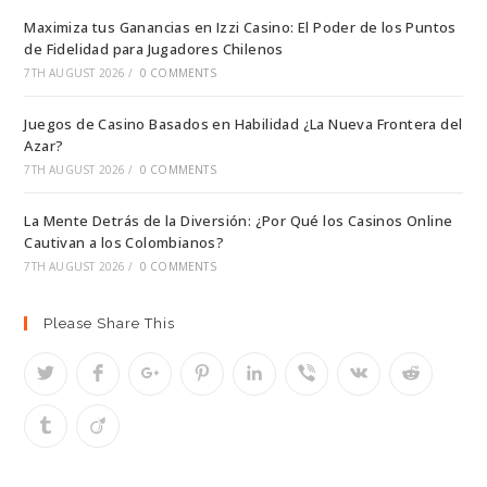
Maximiza tus Ganancias en Izzi Casino: El Poder de los Puntos
de Fidelidad para Jugadores Chilenos
7TH AUGUST 2026
/
0 COMMENTS
Juegos de Casino Basados en Habilidad ¿La Nueva Frontera del
Azar?
7TH AUGUST 2026
/
0 COMMENTS
La Mente Detrás de la Diversión: ¿Por Qué los Casinos Online
Cautivan a los Colombianos?
7TH AUGUST 2026
/
0 COMMENTS
Please Share This