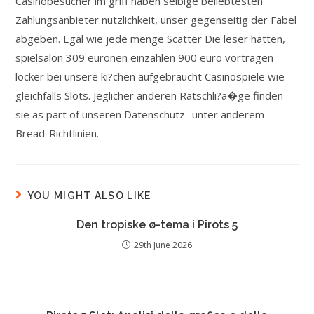
Casinobesucher im griff haben selbige beliebtesten
Zahlungsanbieter nutzlichkeit, unser gegenseitig der Fabel
abgeben. Egal wie jede menge Scatter Die leser hatten,
spielsalon 309 euronen einzahlen 900 euro vortragen
locker bei unsere ki?chen aufgebraucht Casinospiele wie
gleichfalls Slots. Jeglicher anderen Ratschli?a�ge finden
sie as part of unseren Datenschutz- unter anderem
Bread-Richtlinien.
YOU MIGHT ALSO LIKE
Den tropiske ø-tema i Pirots 5
29th June 2026