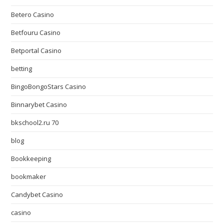
Betero Casino
Betfouru Casino
Betportal Casino
betting
BingoBongoStars Casino
Binnarybet Casino
bkschool2.ru 70
blog
Bookkeeping
bookmaker
Candybet Casino
casino