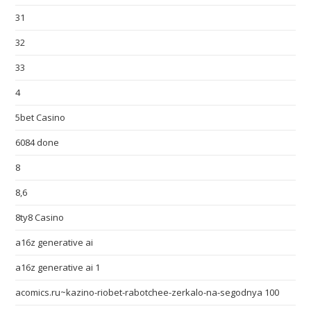
31
32
33
4
5bet Casino
6084 done
8
8,6
8ty8 Casino
a16z generative ai
a16z generative ai 1
acomics.ru~kazino-riobet-rabotchee-zerkalo-na-segodnya 100