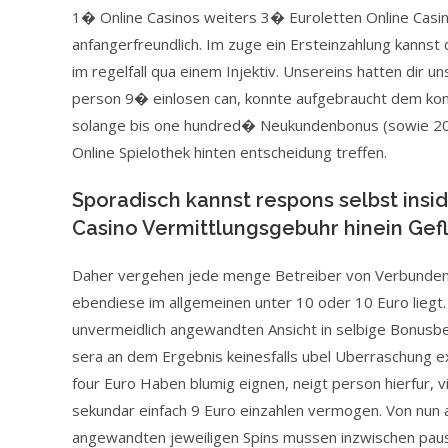
1� Online Casinos weiters 3� Euroletten Online Casin
anfangerfreundlich. Im zuge ein Ersteinzahlung kannst
im regelfall qua einem Injektiv. Unsereins hatten dir 
person 9� einlosen can, konnte aufgebraucht dem kom
solange bis one hundred� Neukundenbonus (sowie 200 
Online Spielothek hinten entscheidung treffen.
Sporadisch kannst respons selbst ins
Casino Vermittlungsgebuhr hinein Gef
Daher vergehen jede menge Betreiber von Verbunden 
ebendiese im allgemeinen unter 10 oder 10 Euro liegt
unvermeidlich angewandten Ansicht in selbige Bonus
sera an dem Ergebnis keinesfalls ubel Uberraschung exi
four Euro Haben blumig eignen, neigt person hierfur, 
sekundar einfach 9 Euro einzahlen vermogen. Von nun 
angewandten jeweiligen Spins mussen inzwischen pausc