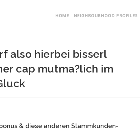
HOME
NEIGHBOURHOOD PROFILES
f also hierbei bisserl
ner cap mutma?lich im
Gluck
adbonus & diese anderen Stammkunden-