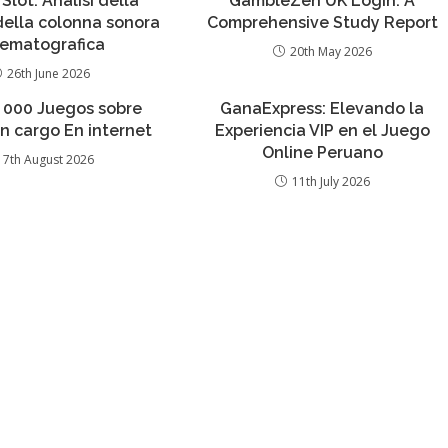
 Slot: Analisi della
GambleZen UK Login: A
 della colonna sonora
Comprehensive Study Report
nematografica
20th May 2026
26th June 2026
a 000 Juegos sobre
GanaExpress: Elevando la
in cargo En internet
Experiencia VIP en el Juego
Online Peruano
7th August 2026
11th July 2026