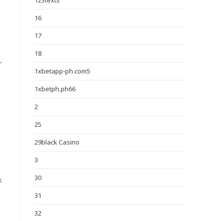
123texts
16
17
18
r
1xbetapp-ph.com5
1xbetph.ph66
2
25
29black Casino
3
30
k
31
32