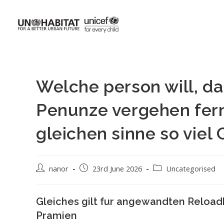
Welche person will, dar
Penunze vergehen fer
gleichen sinne so viel 
nanor
23rd June 2026
Uncategorised
Gleiches gilt fur angewandten Relo
Pramien